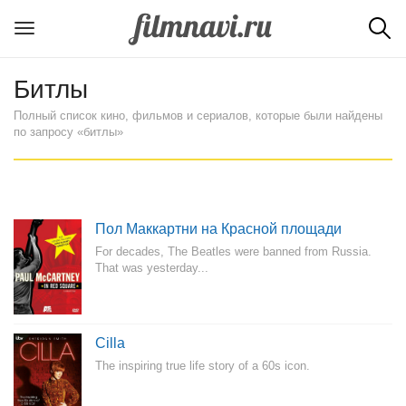
Битлы
Полный список кино, фильмов и сериалов, которые были найдены
по запросу «битлы»
Пол Маккартни на Красной площади
For decades, The Beatles were banned from Russia.
That was yesterday...
Cilla
The inspiring true life story of a 60s icon.