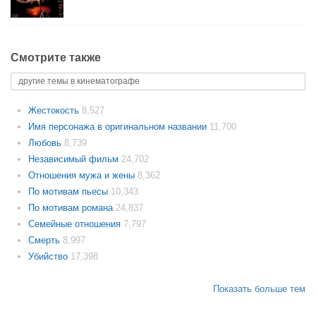
Смотрите также
другие темы в кинематографе
Жестокость
8,527
Имя персонажа в оригинальном названии
11,700
Любовь
8,739
Независимый фильм
24,702
Отношения мужа и жены
8,362
По мотивам пьесы
10,343
По мотивам романа
24,837
Семейные отношения
7,797
Смерть
8,997
Убийство
17,398
Показать больше тем