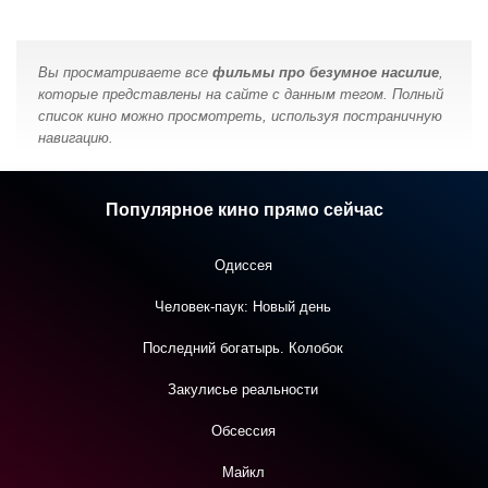
Вы просматриваете все
фильмы про безумное насилие
,
которые представлены на сайте с данным тегом. Полный
список кино можно просмотреть, используя постраничную
навигацию.
Популярное кино прямо сейчас
Одиссея
Человек-паук: Новый день
Последний богатырь. Колобок
Закулисье реальности
Обсессия
Майкл