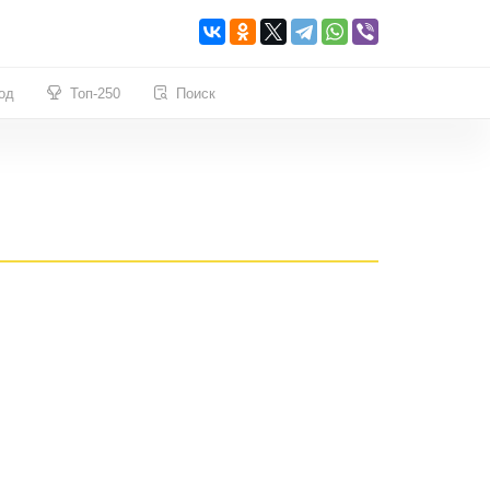
од
Топ-250
Поиск