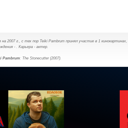
 на 2007 г., с тех пор Teiki Pambrum принял участие в 1 кинокартинах
ения - . Карьера - актер.
ki Pambrum
: The Stonecutter (2007).