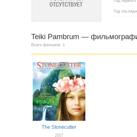
Год первого
Год последн
Teiki Pambrum — фильмограф
Всего фильмов: 1
The Stonecutter
2007