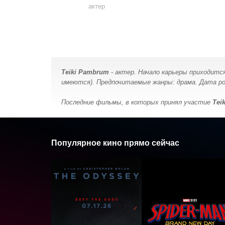
актер
Teiki Pambrum
- актер. Начало карьеры приходится
имеются). Предпочитаемые жанры: драма. Дата рожд
Последние фильмы, в которых принял участие
Tei
Популярное кино прямо сейчас