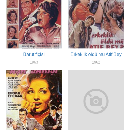
Barut fiçisi
Erkeklik öldü mü Atif Bey
1963
1962
художник
художник