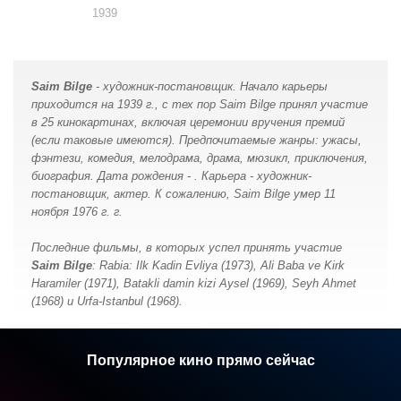
1939
актер
Saim Bilge
- художник-постановщик. Начало карьеры
приходится на 1939 г., с тех пор Saim Bilge принял участие
в 25 кинокартинах, включая церемонии вручения премий
(если таковые имеются). Предпочитаемые жанры: ужасы,
фэнтези, комедия, мелодрама, драма, мюзикл, приключения,
биография. Дата рождения - . Карьера - художник-
постановщик, актер. К сожалению, Saim Bilge умер 11
ноября 1976 г. г.
Последние фильмы, в которых успел принять участие
Saim Bilge
: Rabia: Ilk Kadin Evliya (1973), Ali Baba ve Kirk
Haramiler (1971), Batakli damin kizi Aysel (1969), Seyh Ahmet
(1968) и Urfa-Istanbul (1968).
Популярное кино прямо сейчас