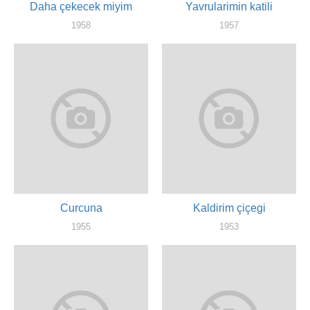
Daha çekecek miyim
Yavrularimin katili
1958
1957
актер
актер
Curcuna
Kaldirim çiçegi
1955
1953
художник
художник