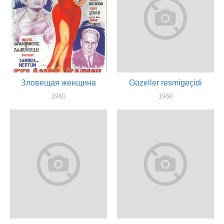
Зловещая женщина
Güzeller resmigeçidi
1960
1960
актер
художник, актер