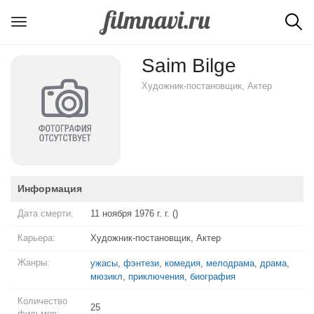
Saim Bilge
Художник-постановщик, Актер
Информация
Дата смерти:
11 ноября 1976 г. г. ()
Карьера:
Художник-постановщик, Актер
Жанры:
ужасы
,
фэнтези
,
комедия
,
мелодрама
,
драма
,
мюзикл
,
приключения
,
биография
Количество
25
фильмов: