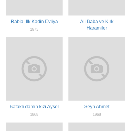
Rabia: Ilk Kadin Evliya
Ali Baba ve Kirk
Haramiler
1973
актер, художник
1971
художник
Batakli damin kizi Aysel
Seyh Ahmet
1969
1968
художник
художник