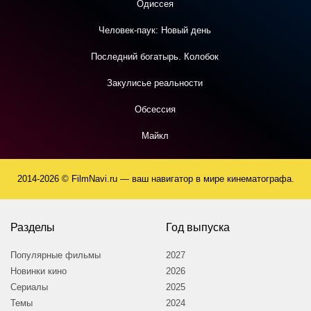
Одиссея
Человек-паук: Новый день
Последний богатырь. Колобок
Закулисье реальности
Обсессия
Майкл
2014-2026 © FilmNavi.ru — ваш навигатор в мире кинематографа.
Разделы
Год выпуска
Популярные фильмы
2027
Новинки кино
2026
Сериалы
2025
Темы
2024