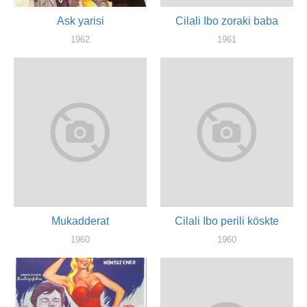
Ask yarisi
Cilali Ibo zoraki baba
1962
1961
художник
художник
Mukadderat
Cilali Ibo perili köskte
1960
1960
актер
художник, актер