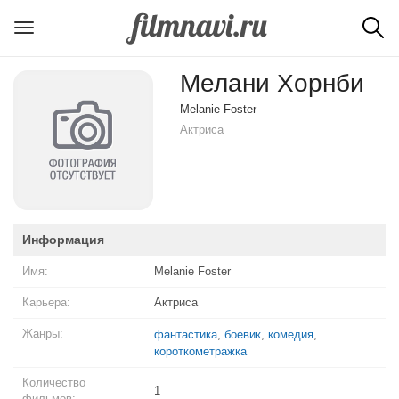
Мелани Хорнби
Melanie Foster
Актриса
Информация
Имя:
Melanie Foster
Карьера:
Актриса
Жанры:
фантастика
,
боевик
,
комедия
,
короткометражка
Количество
1
фильмов: