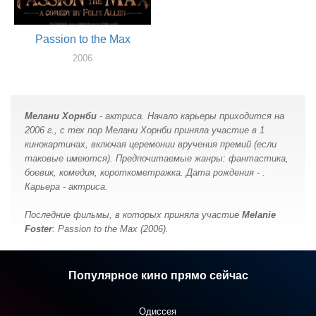
Passion to the Max
2006
актер
Мелани Хорнби
- актриса. Начало карьеры приходится на
2006 г., с тех пор Мелани Хорнби принялa участие в 1
кинокартинах, включая церемонии вручения премий (если
таковые имеются). Предпочитаемые жанры: фантастика,
боевик, комедия, короткометражка. Дата рождения - .
Карьера - актриса.
Последние фильмы, в которых принялa участие
Melanie
Foster
: Passion to the Max (2006).
Популярное кино прямо сейчас
Одиссея