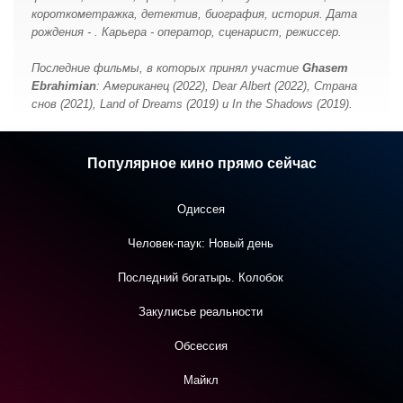
короткометражка, детектив, биография, история. Дата
рождения - . Карьера - оператор, сценарист, режиссер.
Последние фильмы, в которых принял участие
Ghasem
Ebrahimian
: Американец (2022), Dear Albert (2022), Страна
снов (2021), Land of Dreams (2019) и In the Shadows (2019).
Популярное кино прямо сейчас
Одиссея
Человек-паук: Новый день
Последний богатырь. Колобок
Закулисье реальности
Обсессия
Майкл