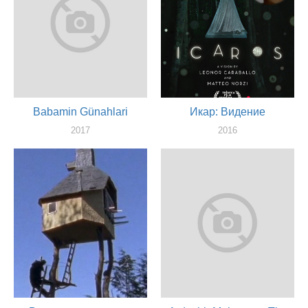
Babamin Günahlari
Икар: Видение
2017
2016
оператор
оператор