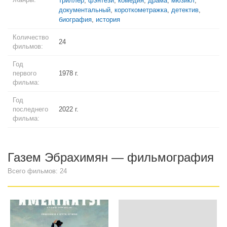
триллер
,
фэнтези
,
комедия
,
драма
,
мюзикл
,
документальный
,
короткометражка
,
детектив
,
биография
,
история
Количество
24
фильмов:
Год
первого
1978 г.
фильма:
Год
последнего
2022 г.
фильма:
Газем Эбрахимян — фильмография
Всего фильмов: 24