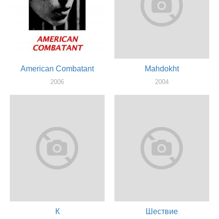
American Combatant
Mahdokht
2006
2004
актер
сценарист, оператор
К
Шествие