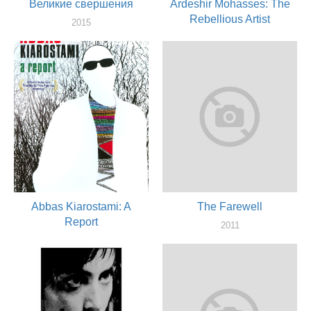
Великие свершения
Ardeshir Mohasses: The
Rebellious Artist
2015
оператор
2013
монтажер
Abbas Kiarostami: A
The Farewell
Report
2011
оператор
2013
монтажер