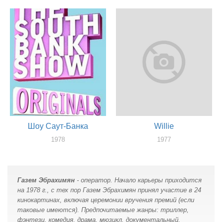
режиссер, продюссер, сценарист
актер
Шоу Саут-Банка
Willie
1978
1977
оператор, режиссер, сценарист
оператор, режиссер, продюссер, сценарист
Газем Эбрахимян
- оператор. Начало карьеры приходится
на 1978 г., с тех пор Газем Эбрахимян принял участие в 24
кинокартинах, включая церемонии вручения премий (если
таковые имеются). Предпочитаемые жанры: триллер,
фэнтези, комедия, драма, мюзикл, документальный,