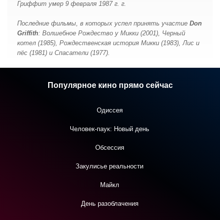
Гриффит умер 9 февраля 1987 г. г.
Последние фильмы, в которых успел принять участие
Don
Griffith
: Волшебное Рождество у Микки (2001), Черный
котел (1985), Рождественская история Микки (1983), Лис и
пёс (1981) и Спасатели (1977).
Популярное кино прямо сейчас
Одиссея
Человек-паук: Новый день
Обсессия
Закулисье реальности
Майкл
День разоблачения