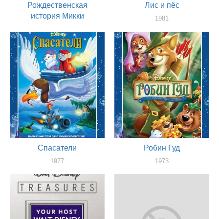
Рождественская
Лис и пёс
история Микки
1981
художник
1983
сценарист, художник
Спасатели
Робин Гуд
1977
1973
художник
художник