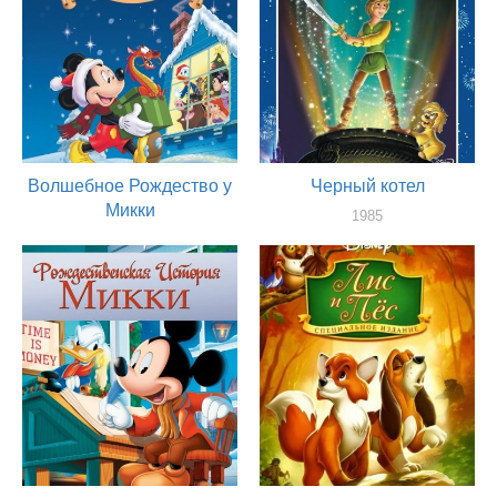
Волшебное Рождество у
Черный котел
Микки
1985
художник
2001
художник, сценарист