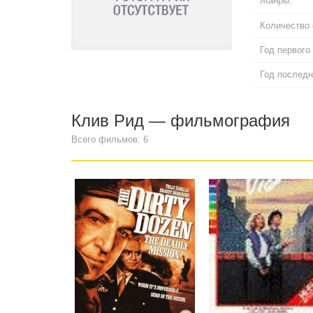
Жанры:
Количество
Год первого
Год последн
Клив Рид — фильмография
Всего фильмов: 6