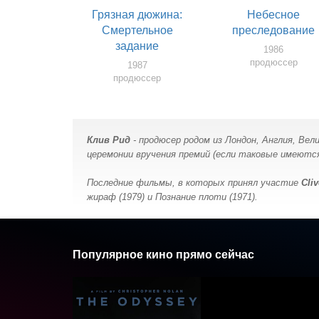
Грязная дюжина:
Небесное
Смертельное
преследование
задание
1986
продюссер
1987
продюссер
Клив Рид
- продюсер родом из Лондон, Англия, Вел
церемонии вручения премий (если таковые имеются)
Последние фильмы, в которых принял участие
Cli
жираф (1979) и Познание плоти (1971).
Популярное кино прямо сейчас