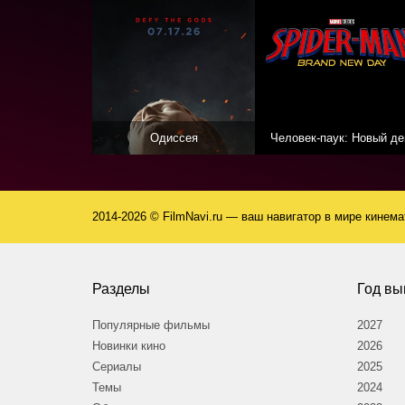
Одиссея
Человек-паук: Новый де
2014-2026 © FilmNavi.ru — ваш навигатор в мире кинем
Разделы
Год вы
Популярные фильмы
2027
Новинки кино
2026
Сериалы
2025
Темы
2024