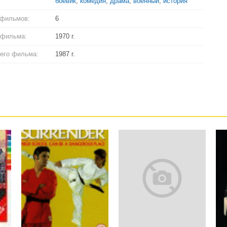
боевик
,
комедия
,
драма
,
военный
,
история
 фильмов:
6
 фильма:
1970 г.
его фильма:
1987 г.