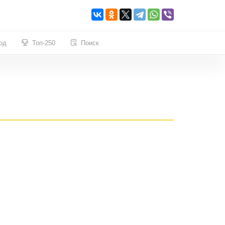
од
Топ-250
Поиск