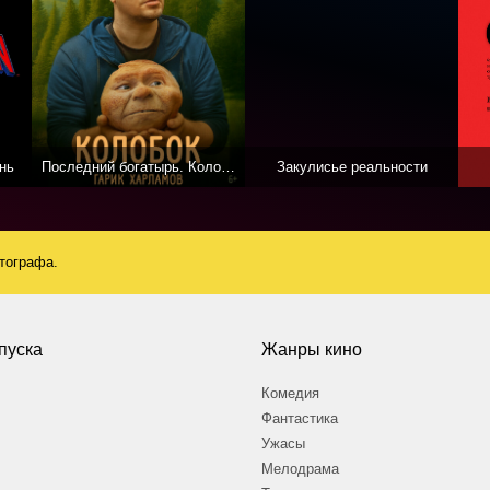
нь
Последний богатырь. Колобок
Закулисье реальности
атографа.
пуска
Жанры кино
Комедия
Фантастика
Ужасы
Мелодрама