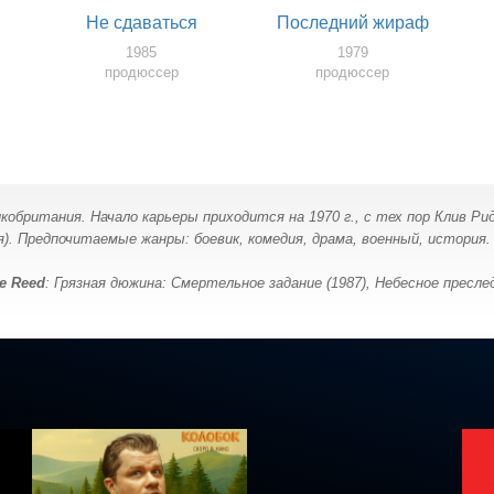
Не сдаваться
Последний жираф
1985
1979
продюссер
продюссер
икобритания. Начало карьеры приходится на 1970 г., с тех пор Клив Ри
. Предпочитаемые жанры: боевик, комедия, драма, военный, история. 
ve Reed
: Грязная дюжина: Смертельное задание (1987), Небесное преслед