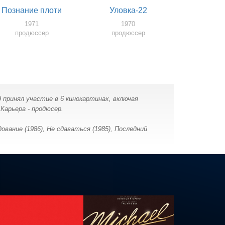
Познание плоти
Уловка-22
1971
1970
продюссер
продюссер
д принял участие в 6 кинокартинах, включая
Карьера - продюсер.
ование (1986), Не сдаваться (1985), Последний