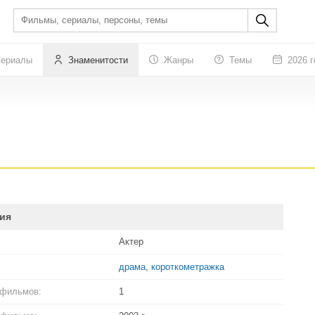
ериалы
Знаменитости
Жанры
Темы
2026 г
ия
Актер
драма
,
короткометражка
 фильмов:
1