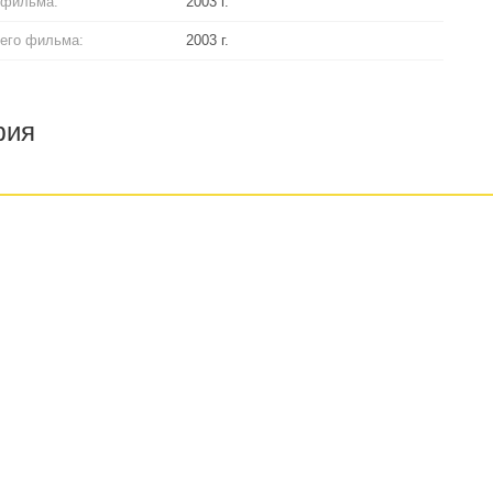
 фильма:
2003 г.
его фильма:
2003 г.
фия