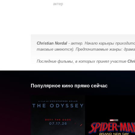
актер
Christian Nordal
- актер. Начало карьеры приходится
таковые имеются). Предпочитаемые жанры: драма, 
Последние фильмы, в которых принял участие
Chr
Популярное кино прямо сейчас