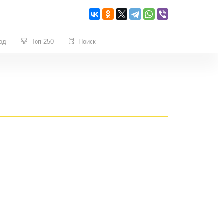
од
Топ-250
Поиск