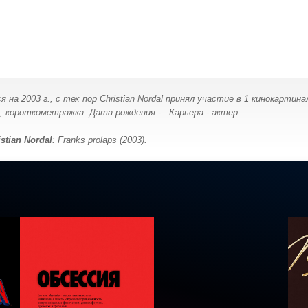
 на 2003 г., с тех пор Christian Nordal принял участие в 1 кинокартин
короткометражка. Дата рождения - . Карьера - актер.
istian Nordal
: Franks prolaps (2003).