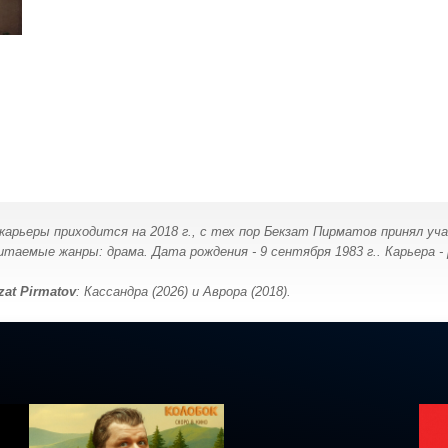
т
карьеры приходится на 2018 г., с тех пор Бекзат Пирматов принял уча
таемые жанры: драма. Дата рождения - 9 сентября 1983 г.. Карьера -
zat Pirmatov
: Кассандра (2026) и Аврора (2018).