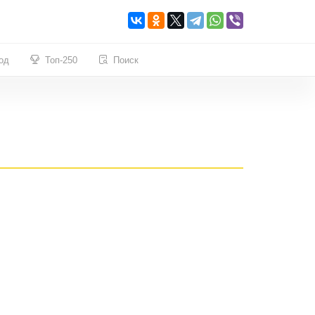
од
Топ-250
Поиск