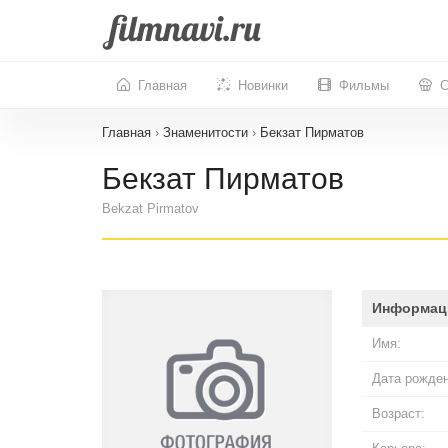
Главная
Новинки
Фильмы
С
Главная
›
Знаменитости
›
Бекзат Пирматов
Бекзат Пирматов
Bekzat Pirmatov
Информац
Имя:
Дата рожден
Возраст: