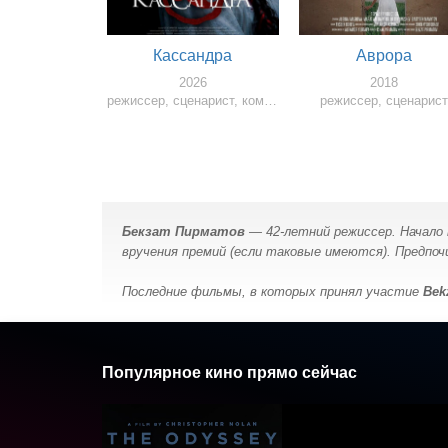
Кассандра
Аврора
2026
2018
режиссер, сценарист, композитор
режиссер, сценарис
Бекзат Пирматов
— 42-летний режиссер. Начало 
вручения премий (если таковые имеются). Предпочи
Последние фильмы, в которых принял участие
Bek
Популярное кино прямо сейчас