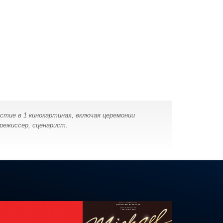
стие в 1 кинокартинах, включая церемонии
 режиссер, сценарист.