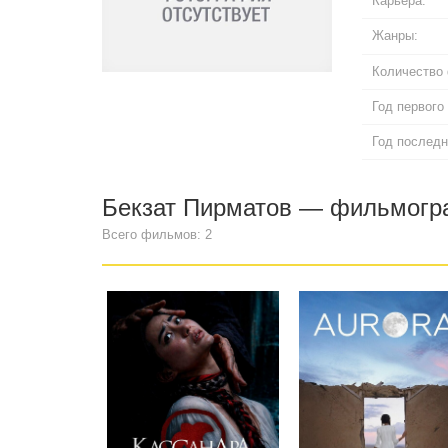
Карьера:
Жанры:
Количество
Год первого
Год последн
Бекзат Пирматов — фильмогр
Всего фильмов: 2