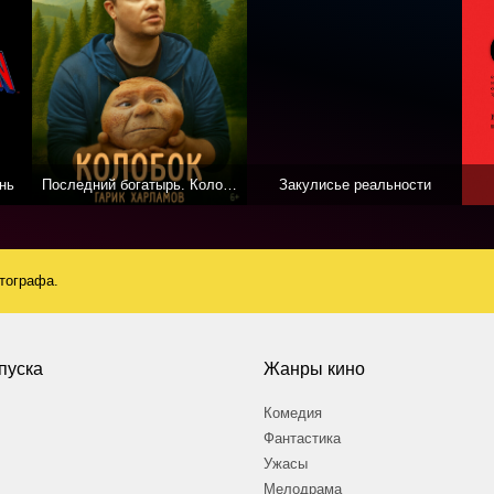
нь
Последний богатырь. Колобок
Закулисье реальности
атографа.
пуска
Жанры кино
Комедия
Фантастика
Ужасы
Мелодрама