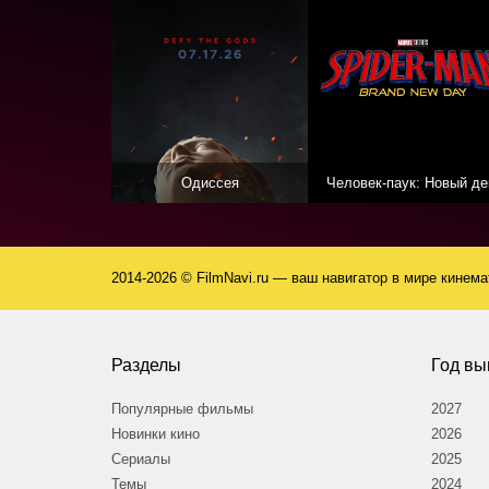
Одиссея
Человек-паук: Новый де
2014-2026 © FilmNavi.ru — ваш навигатор в мире кинем
Разделы
Год вы
Популярные фильмы
2027
Новинки кино
2026
Сериалы
2025
Темы
2024