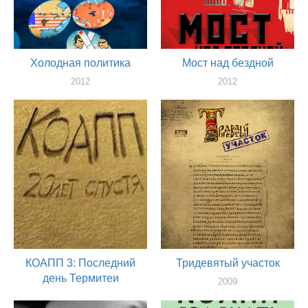
Холодная политика
Мост над бездной
2012
2012
художник
художник
КОАПП 3: Последний
Тридевятый участок
день Термитеи
2009
художник
2010