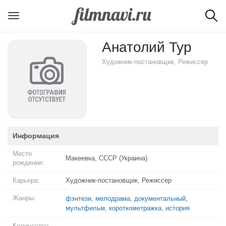
Анатолий Тур
Художник-постановщик, Режиссер
Информация
Место
Макеевка, СССР (Украина)
рождения:
Карьера:
Художник-постановщик, Режиссер
Жанры:
фэнтези
,
мелодрама
,
документальный
,
мультфильм
,
короткометражка
,
история
Количество