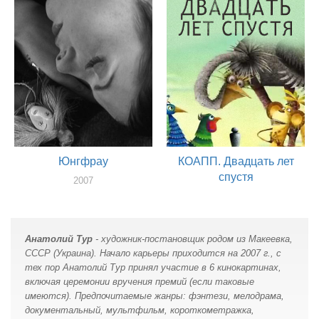
режиссер
Юнгфрау
КОАПП. Двадцать лет
спустя
2007
художник
2007
режиссер, художник
Анатолий Тур
- художник-постановщик родом из Макеевка,
СССР (Украина). Начало карьеры приходится на 2007 г., с
тех пор Анатолий Тур принял участие в 6 кинокартинах,
включая церемонии вручения премий (если таковые
имеются). Предпочитаемые жанры: фэнтези, мелодрама,
документальный, мультфильм, короткометражка,