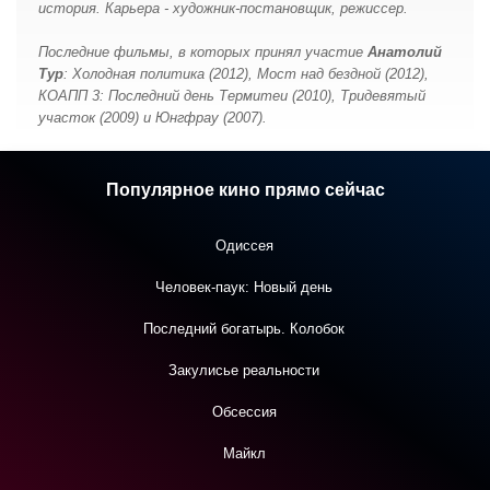
история. Карьера - художник-постановщик, режиссер.
Последние фильмы, в которых принял участие
Анатолий
Тур
: Холодная политика (2012), Мост над бездной (2012),
КОАПП 3: Последний день Термитеи (2010), Тридевятый
участок (2009) и Юнгфрау (2007).
Популярное кино прямо сейчас
Одиссея
Человек-паук: Новый день
Последний богатырь. Колобок
Закулисье реальности
Обсессия
Майкл