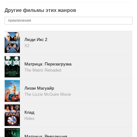
Другие фильмы этих жанров
приключения
Люди Икс 2
X2
Матрица: Перезагрузка
The Matrix Reloaded
Лиззи Магуайр
The Lizzie McGuire Movie
Клад
Holes
Матрица: Революция