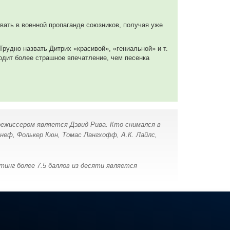
овать в военной пропаганде союзников, получая уже
рудно назвать Дитрих «красивой», «гениальной» и т.
водит более страшное впечатление, чем песенка
о режиссером является Дэвид Рива. Кто снимался в
Кнеф, Фолькер Кюн, Томас Лангхофф, А.К. Лайлс,
инг более 7.5 баллов из десяти является