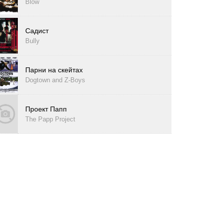
Blow
Садист
Bully
Парни на скейтах
Dogtown and Z-Boys
Проект Папп
The Papp Project