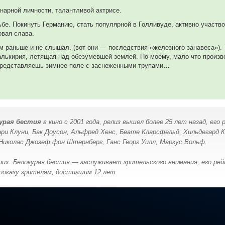
арной личности, талантливой актрисе.
ьбе. Покинуть Германию, стать популярной в Голливуде, активно участв
овая слава.
 раньше и не слышал. (вот они — последствия «железного занавеса»). Т
Валькирия, летящая над обезумевшей землей. По-моему, мало что произ
 представляешь зимнее поле с заснеженными трупами…
урая бестия
в кино с 2001 года, релиз вышел более 25 лет назад, ег
ари Клуни, Бак Доусон, Альфред Хенс, Беате Кларсфельд, Хильдегард 
иколас Джозеф фон Штернберг, Ганс Георг Уилл, Маркус Вольф.
х: Белокурая бестия — заслуживает зрительского внимания, его рейт
показу зрителям, достигшим 12 лет.