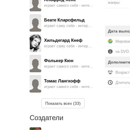
жанры:
играет самого себя - интервьюируемый
Беате Кларсфельд
играет саму себя - интервьюируемая
Дата выхо
Хильдегард Кнеф
Мировая
играет саму себя - интервьюируемая
на DVD:
Фолькер Кюн
Дополнит
играет самого себя - интервьюируемый
Возраст
Томас Лангхофф
Длитель
играет самого себя - интервьюируемый
А.К. Лайлс
Показать всех (33)
играет самого себя - интервьюируемый
Создатели
Элизабет МакИнтош
играет саму себя - интервьюируемая