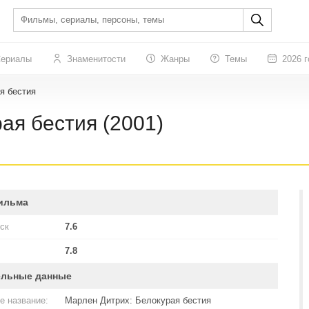
ериалы
Знаменитости
Жанры
Темы
2026 г
я бестия
ая бестия (2001)
ильма
ск
7.6
7.8
ельные данные
е название:
Марлен Дитрих: Белокурая бестия