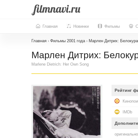
Главная
Новинки
Фильмы
С
Главная
›
Фильмы 2001 года
›
Марлен Дитрих: Белокура
Марлен Дитрих: Белокур
Marlene Dietrich: Her Own Song
Рейтинг ф
Кинопои
IMDb
Дополнит
оригинально