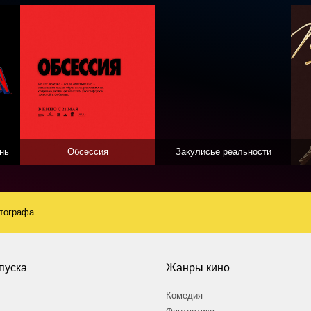
нь
Обсессия
Закулисье реальности
атографа.
пуска
Жанры кино
Комедия