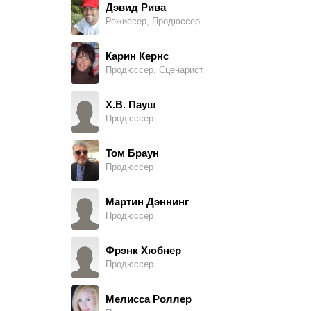
Дэвид Рива
Режиссер, Продюссер
Барни Олдфилд
играет самого себя - интервьюируемый
Карин Кернс
Продюссер, Сценарист
Гай Штерн
играет самого себя - интервьюируемый
Х.В. Пауш
Продюссер
Николас Джозеф фон Штернберг
играет самого себя - интервьюируемый (в титрах: Nicholas von Sternberg)
Том Браун
Продюссер
Ганс Георг Уилл
играет самого себя - интервьюируемый
Мартин Дэннинг
Продюссер
Маркус Вольф
играет самого себя - интервьюируемый
Фрэнк Хюбнер
Продюссер
Нина Франожек
Marlene Dietrich, озвучка
Мелисса Роллер