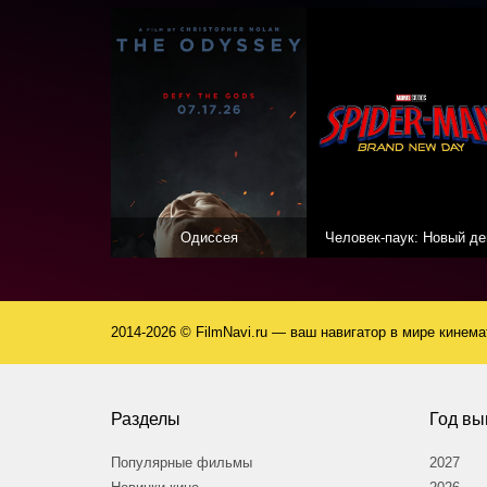
Одиссея
Человек-паук: Новый де
2014-2026 © FilmNavi.ru — ваш навигатор в мире кинем
Разделы
Год вы
Популярные фильмы
2027