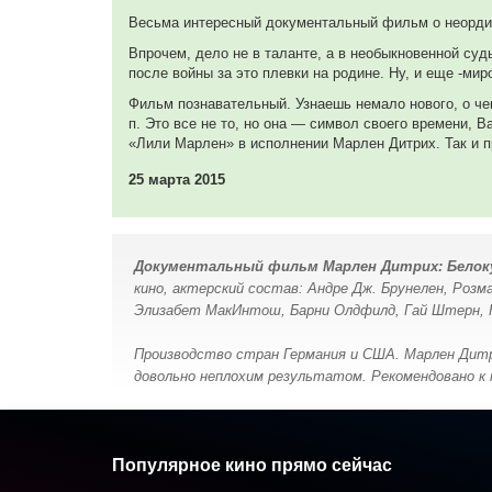
Весьма интересный документальный фильм о неордин
Вилли Брандт
играет самого себя, хроника, в титрах не указан
Впрочем, дело не в таланте, а в необыкновенной суд
после войны за это плевки на родине. Ну, и еще -мир
Фильм познавательный. Узнаешь немало нового, о чем
Жан Габен
п. Это все не то, но она — символ своего времени, 
играет самого себя, хроника, в титрах не указан
«Лили Марлен» в исполнении Марлен Дитрих. Так и
25 марта 2015
Энн Миллер
играет самого себя, хроника, в титрах не указан
Джимми Дуранте
Документальный фильм Марлен Дитрих: Белок
играет самого себя, хроника, в титрах не указан
кино, актерский состав: Андре Дж. Брунелен, Розм
Элизабет МакИнтош, Барни Олдфилд, Гай Штерн, Н
Производство стран Германия и США. Марлен Дитри
довольно неплохим результатом. Рекомендовано к 
Популярное кино прямо сейчас