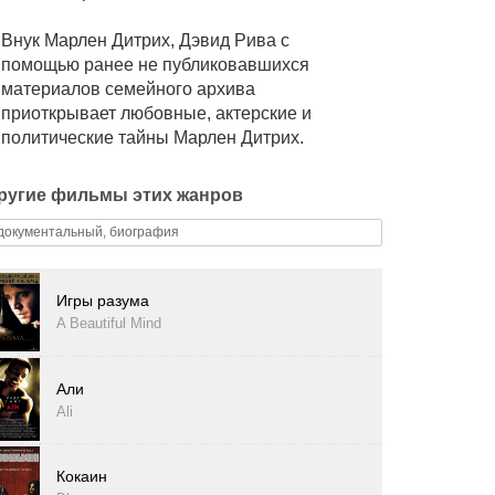
Внук Марлен Дитрих, Дэвид Рива с
помощью ранее не публиковавшихся
материалов семейного архива
приоткрывает любовные, актерские и
политические тайны Марлен Дитрих.
ругие фильмы этих жанров
документальный, биография
Игры разума
A Beautiful Mind
Али
Ali
Кокаин