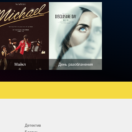
Майкл
День разоблачения
Детектив