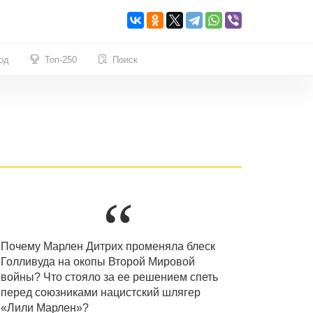
од
Топ-250
Поиск
Почему Марлен Дитрих променяла блеск
Голливуда на окопы Второй Мировой
войны? Что стояло за ее решением спеть
перед союзниками нацистский шлягер
«Лили Марлен»?