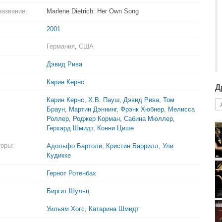
название:
Marlene Dietrich: Her Own Song
2001
Германия
,
США
Дэвид Рива
Карин Кернс
Д
Карин Кернс
,
Х.В. Пауш
,
Дэвид Рива
,
Том
Браун
,
Мартин Дэннинг
,
Фрэнк Хюбнер
,
Мелисса
Роллер
,
Роджер Корман
,
Сабина Мюллер
,
Герхард Шмидт
,
Конни Цише
торы:
Адольфо Бартоли
,
Кристин Баррилл
,
Ули
Кудикке
Гернот Ротенбах
Биргит Шульц
Уильям Хогс
,
Катарина Шмидт