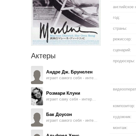
английское 
год:
страны:
режиссер:
сценарий:
Актеры
продюсеры:
Андре Дж. Брунелен
играет самого себя - интервьюируемый
видеоопера
Розмари Клуни
играет саму себя - интервьюируемая
композитор:
Бак Доусон
художник:
играет самого себя - интервьюируемый
монтаж:
Альфред Хенс