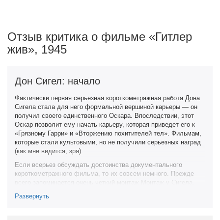
Отзыв критика о фильме «Гитлер
жив», 1945
Дон Сигел: начало
Фактически первая серьезная короткометражная работа Дона
Сигела стала для него формальной вершиной карьеры — он
получил своего единственного Оскара. Впоследствии, этот
Оскар позволит ему начать карьеру, которая приведет его к
«Грязному Гарри» и «Вторжению похитителей тел». Фильмам,
которые стали культовыми, но не получили серьезных наград
(как мне видится, зря).
Если всерьез обсуждать достоинства документального
короткометражного фильма, то их совсем немного. Прежде
всего запоминается очень четкий монтаж Монтаж у Сигела,
наравне с закадровым голосом, направляет ход
Развернуть
повествования. Начинается фильм с того, что он показывает
Гитлера и его подельников. Они были, а теперь их не стало —
провозглашает комментатор. При этом, соответствующие