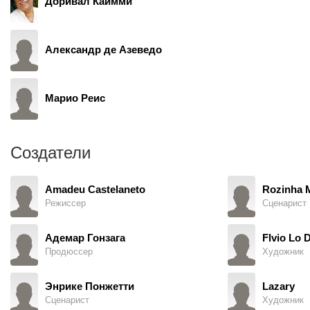
Доривал Каимми
Александр де Азеведо
Марио Реис
Создатели
Amadeu Castelaneto
Rozinha 
Режиссер
Сценарист
Адемар Гонзага
Flvio Lo D
Продюссер
Художник
Энрике Понжетти
Lazary
Сценарист
Художник