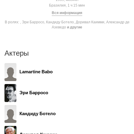
Бразилия, 1 ч 15 мин
Вся информация
В ролях: , Эри Барросо, Кандиду Ботело, Доривал Каимми, Александр де
Азеведо
и другие
Актеры
Lamartine Babo
Эри Барросо
Кандиду Ботело