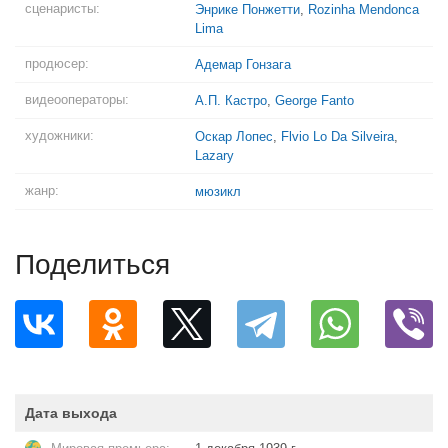
сценаристы:
Энрике Понжетти
,
Rozinha Mendonca
Lima
продюсер:
Адемар Гонзага
видеооператоры:
А.П. Кастро
,
George Fanto
художники:
Оскар Лопес
,
Flvio Lo Da Silveira
,
Lazary
жанр:
мюзикл
Поделиться
Дата выхода