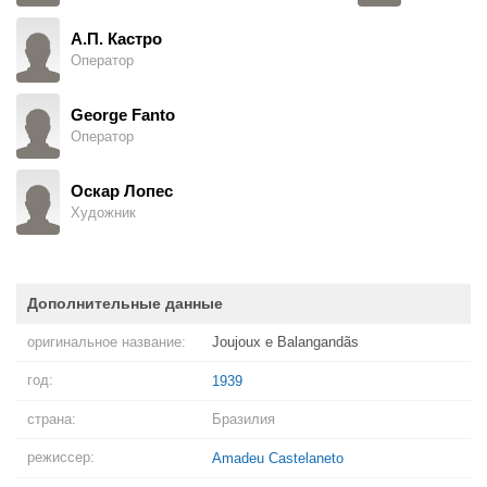
А.П. Кастро
Оператор
George Fanto
Оператор
Оскар Лопес
Художник
Дополнительные данные
оригинальное название:
Joujoux e Balangandãs
год:
1939
страна:
Бразилия
режиссер:
Amadeu Castelaneto