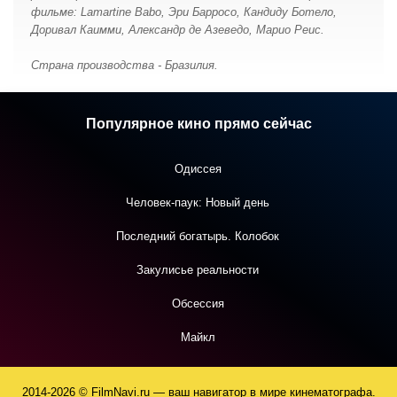
фильме: Lamartine Babo, Эри Барросо, Кандиду Ботело,
Доривал Каимми, Александр де Азеведо, Марио Реис.
Страна производства - Бразилия.
Популярное кино прямо сейчас
Одиссея
Человек-паук: Новый день
Последний богатырь. Колобок
Закулисье реальности
Обсессия
Майкл
2014-2026 © FilmNavi.ru — ваш навигатор в мире кинематографа.