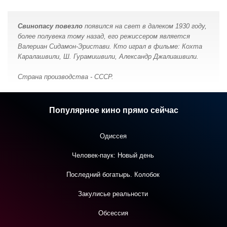
Свинопасу повезло
появился на свет в далеком 1930 году,
более полувека тому назад, его режиссером является
Валериан Сидамон-Эристави. Кто играл в фильме: Кохта
Каралашвили, Ш. Гурамишвили, Александр Джалиашвили.
Страна производства - СССР.
Популярное кино прямо сейчас
Одиссея
Человек-паук: Новый день
Последний богатырь. Колобок
Закулисье реальности
Обсессия