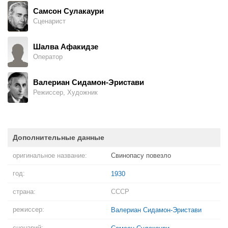
Самсон Сулакаури
Сценарист
Шалва Афакидзе
Оператор
Валериан Сидамон-Эристави
Режиссер, Художник
Дополнительные данные
оригинальное название:
Свинопасу повезло
год:
1930
страна:
СССР
режиссер:
Валериан Сидамон-Эристави
сценарий: