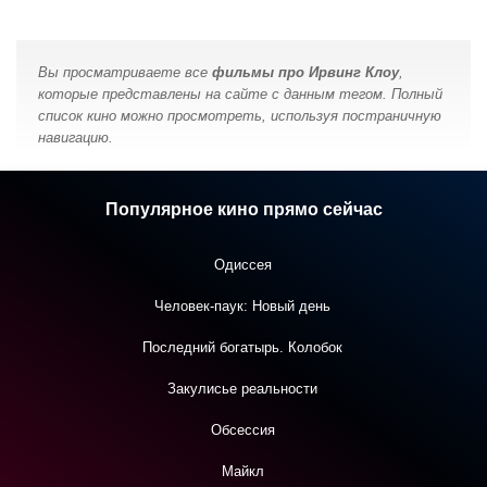
Вы просматриваете все
фильмы про Ирвинг Клоу
,
которые представлены на сайте с данным тегом. Полный
список кино можно просмотреть, используя постраничную
навигацию.
Популярное кино прямо сейчас
Одиссея
Человек-паук: Новый день
Последний богатырь. Колобок
Закулисье реальности
Обсессия
Майкл