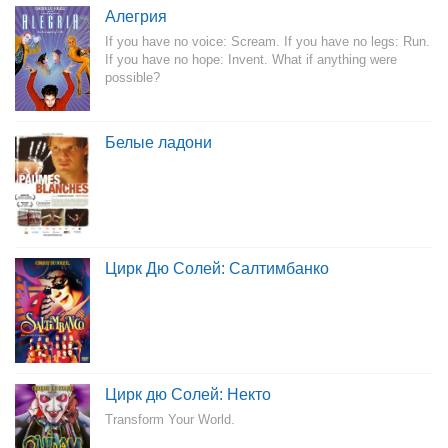
Алегрия
If you have no voice: Scream. If you have no legs: Run.
If you have no hope: Invent. What if anything were
possible?
Белые ладони
Цирк Дю Солей: Салтимбанко
Цирк дю Солей: Некто
Transform Your World.