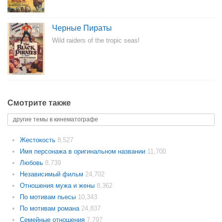
Черные Пираты
Wild raiders of the tropic seas!
Смотрите также
другие темы в кинематографе
Жестокость
8,527
Имя персонажа в оригинальном названии
11,700
Любовь
8,739
Независимый фильм
24,702
Отношения мужа и жены
8,362
По мотивам пьесы
10,343
По мотивам романа
24,837
Семейные отношения
7,797