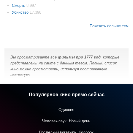
Смерть
8,997
Убийство
17,398
Показать больше тем
Вы просматриваете все
фильмы про 1777 год
, которые
представлены на сайте с данным тегом. Полный список
кино можно просмотреть, используя постраничную
навигацию.
Популярное кино прямо сейчас
Одиссея
Человек-паук: Новый день
Последний богатырь. Колобок