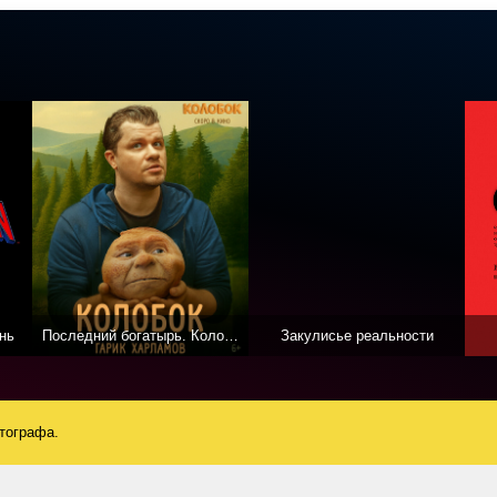
нь
Последний богатырь. Колобок
Закулисье реальности
атографа.