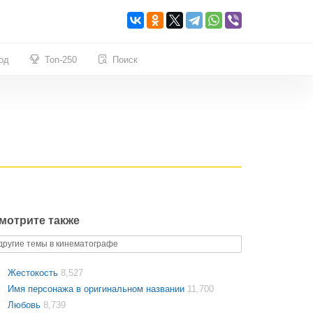
од
Топ-250
Поиск
мотрите также
другие темы в кинематографе
Жестокость
8,527
Имя персонажа в оригинальном названии
11,700
Любовь
8,739