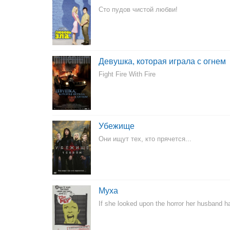
Сто пудов чистой любви!
Девушка, которая играла с огнем
Fight Fire With Fire
Убежище
Они ищут тех, кто прячется...
Муха
If she looked upon the horror her husband ha