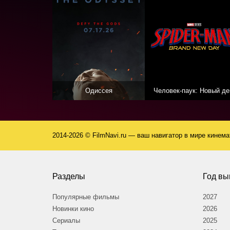
Одиссея
Человек-паук: Новый де
2014-2026 © FilmNavi.ru — ваш навигатор в мире кинем
Разделы
Год вы
Популярные фильмы
2027
Новинки кино
2026
Сериалы
2025