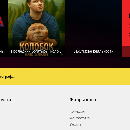
нь
Последний богатырь. Колобок
Закулисье реальности
атографа.
пуска
Жанры кино
Комедия
Фантастика
Ужасы