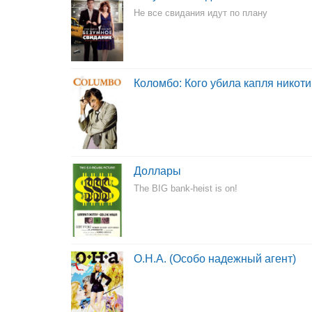
Не все свидания идут по плану
Коломбо: Кого убила капля никот
Доллары
The BIG bank-heist is on!
О.Н.А. (Особо надежный агент)