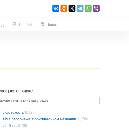
од
Топ-250
Поиск
мотрите также
другие темы в кинематографе
Жестокость
8,527
Имя персонажа в оригинальном названии
11,700
Любовь
8,739