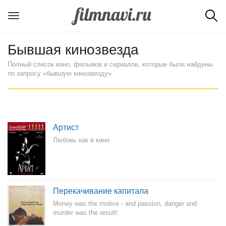
Бывшая кинозвезда
Полный список кино, фильмов и сериалов, которые были найдены
по запросу «бывшую кинозвезду»
Артист
Любовь как в кино
Перекачивание капитала
Money was the motive - and passion, danger and
murder was the result!