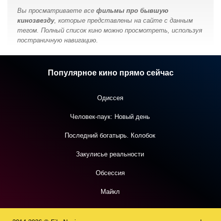
Вы просматриваете все
фильмы про бывшую
кинозвезду
, которые представлены на сайте с данным
тегом. Полный список кино можно просмотреть, используя
постраничную навигацию.
Популярное кино прямо сейчас
Одиссея
Человек-паук: Новый день
Последний богатырь. Колобок
Закулисье реальности
Обсессия
Майкл