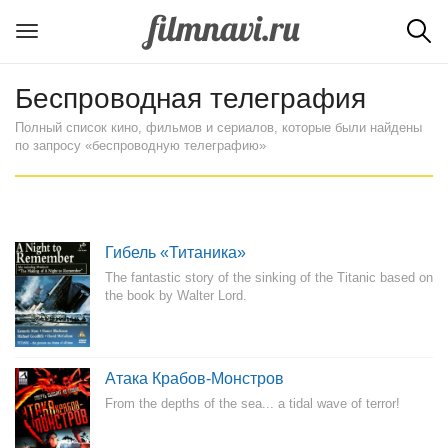
Беспроводная телеграфия
Полный список кино, фильмов и сериалов, которые были найдены
по запросу «беспроводную телеграфию»
Гибель «Титаника»
The fantastic story of the sinking of the Titanic based on
the book by Walter Lord.
Атака Крабов-Монстров
From the depths of the sea... a tidal wave of terror!