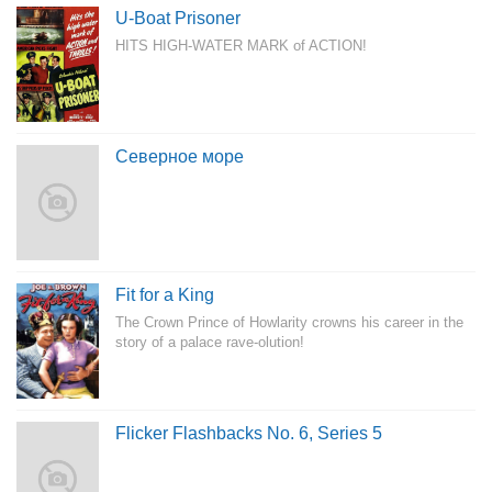
U-Boat Prisoner
HITS HIGH-WATER MARK of ACTION!
Северное море
Fit for a King
The Crown Prince of Howlarity crowns his career in the
story of a palace rave-olution!
Flicker Flashbacks No. 6, Series 5