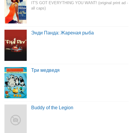
IT'S GOT EVERYTHING YOU WANT! (original print ad -
all caps)
Энди Панда: Жареная рыба
Три медведя
Buddy of the Legion