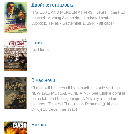
Двойная страховка
IT'S LOVE AND MURDER AT FIRST SIGHT! (print ad -
Lubbock Morning Avalanche - Lindsey Theatre -
Lubbock, Texas - September 1, 1944 - all caps)
Ежик
Let Life In.
В час ночи
Charlie will be seen all by himself in a side-splitting
NEW 1916 MUTUAL «ONE A.M.» See Charlie coming
home late and finding things. A Novelty in modern
pictures. (Print Ad-The Urbana Democrat,((Urbana,
Ohio)) 23 December 1916)
Рикша