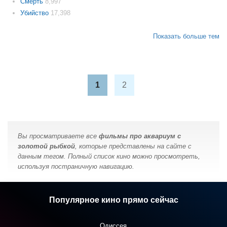
Смерть
8,997
Убийство
17,398
Показать больше тем
1
2
Вы просматриваете все
фильмы про аквариум с
золотой рыбкой
, которые представлены на сайте с
данным тегом. Полный список кино можно просмотреть,
используя постраничную навигацию.
Популярное кино прямо сейчас
Одиссея