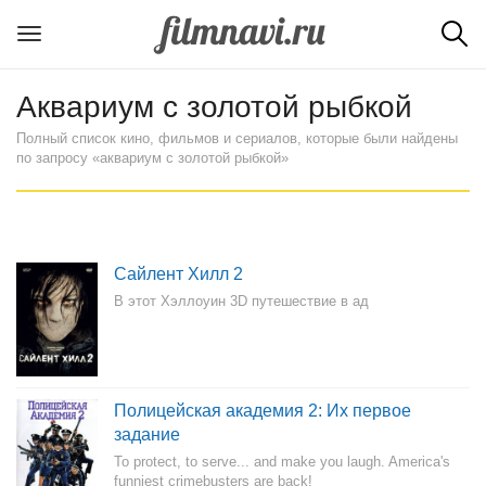
Аквариум с золотой рыбкой
Полный список кино, фильмов и сериалов, которые были найдены
по запросу «аквариум с золотой рыбкой»
Сайлент Хилл 2
В этот Хэллоуин 3D путешествие в ад
Полицейская академия 2: Их первое
задание
To protect, to serve... and make you laugh. America's
funniest crimebusters are back!