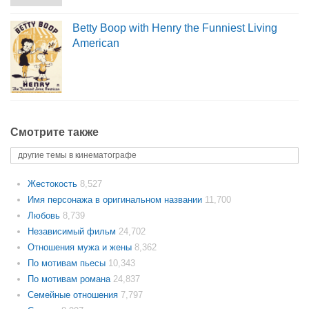
Betty Boop with Henry the Funniest Living
American
Смотрите также
другие темы в кинематографе
Жестокость
8,527
Имя персонажа в оригинальном названии
11,700
Любовь
8,739
Независимый фильм
24,702
Отношения мужа и жены
8,362
По мотивам пьесы
10,343
По мотивам романа
24,837
Семейные отношения
7,797