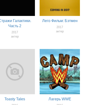
Стражи Галактики.
Лего Фильм: Бэтмен
Часть 2
2017
актер
2017
актер
Toasty Tales
Лагерь WWE