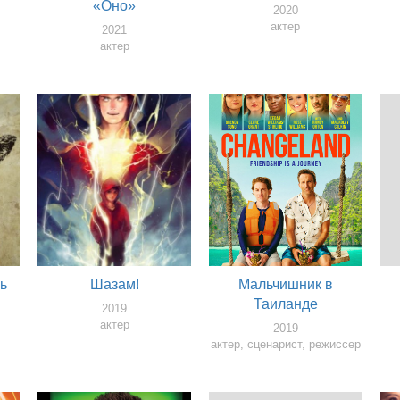
«Оно»
2020
актер
2021
актер
ль
Шазам!
Мальчишник в
Таиланде
2019
актер
2019
актер, сценарист, режиссер