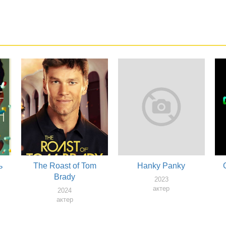
ь
The Roast of Tom
Hanky Panky
Brady
2023
актер
2024
актер