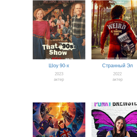
Шоу 90-х
Странный Эл
2023
2022
актер
актер