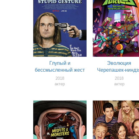
Глупый и
Эволюция
бессмысленный жест
Черепашек-ниндз
2018
2018
актер
актер