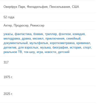
Овербрук Парк, Филадельфия, Пенсильвания, США
52 года
Актер, Продюсер, Режиссер
ужасы
,
фантастика
,
боевик
,
триллер
,
фэнтези
,
комедия
,
мелодрама
,
драма
,
мюзикл
,
приключения
,
семейный
,
документальный
,
мультфильм
,
короткометражка
,
криминал
,
детектив
,
для взрослых
,
музыка
,
биография
,
история
,
спорт
,
реальное ТВ
,
ток-шоу
,
игра
,
новости
,
детский
317
1975 г.
2025 г.