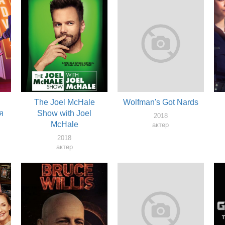
The Joel McHale
Wolfman's Got Nards
я
Show with Joel
2018
McHale
актер
2018
актер