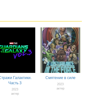
Стражи Галактики.
Смятение в силе
Часть 3
2023
актер
2023
актер