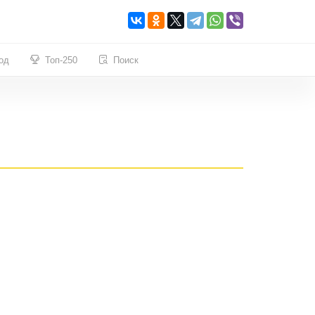
од
Топ-250
Поиск