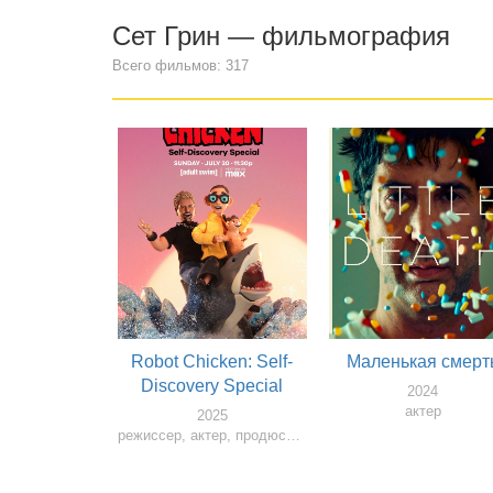
Сет Грин — фильмография
Всего фильмов: 317
Robot Chicken: Self-
Маленькая смерт
Discovery Special
2024
актер
2025
режиссер, актер, продюссер, сценарист