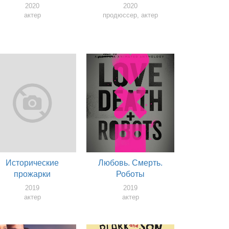
2020
2020
актер
продюссер, актер
Исторические
Любовь. Смерть.
прожарки
Роботы
2019
2019
актер
актер