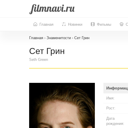
Главная
Новинки
Фильмы
С
Главная
›
Знаменитости
›
Сет Грин
Сет Грин
Seth Green
Информац
Имя:
Рост:
Дата
рождения: