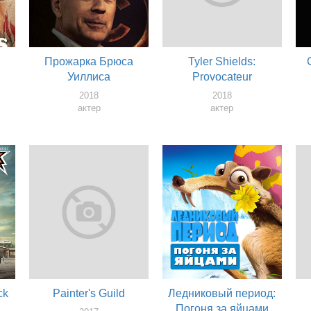
Прожарка Брюса
Tyler Shields:
Уиллиса
Provocateur
2018
2018
актер
актер
ck
Painter's Guild
Ледниковый период:
Погоня за яйцами