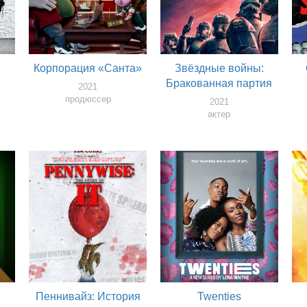
Корпорация «Санта»
Звёздные войны:
Бракованная партия
2021
продюссер
2021
актер
Пеннивайз: История
Twenties