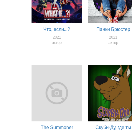
Что, если...?
Панки Брюстер
2021
2021
актер
актер
The Summoner
Скуби-Ду, где ты