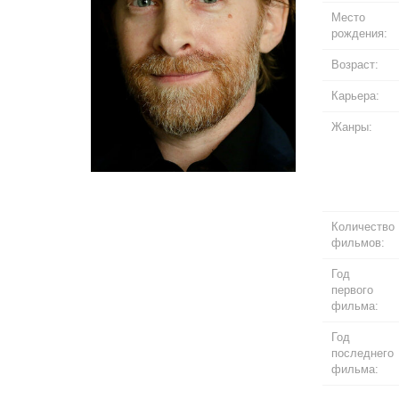
Место
рождения:
Возраст:
Карьера:
Жанры:
Количество
фильмов:
Год
первого
фильма:
Год
последнего
фильма: