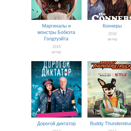
Маргиналы и
Коннеры
монстры Бобкэта
2018
Голдтуэйта
актер
2018
актер
Дорогой диктатор
Buddy Thunderstru