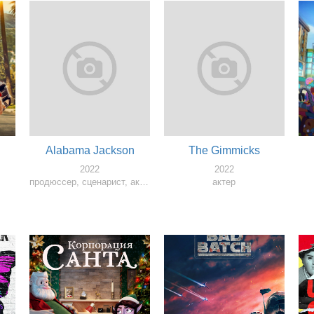
Alabama Jackson
The Gimmicks
2022
2022
продюссер, сценарист, актер
актер