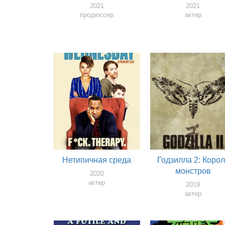
2021
2021
продюссер
актер
Нетипичная среда
Годзилла 2: Коро
монстров
2020
актер
2019
актер