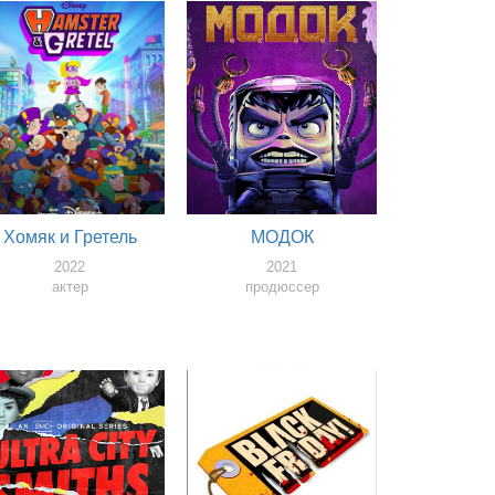
Хомяк и Гретель
МОДОК
2022
2021
актер
продюссер