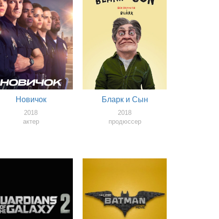
Новичок
Бларк и Сын
2018
2018
актер
продюссер