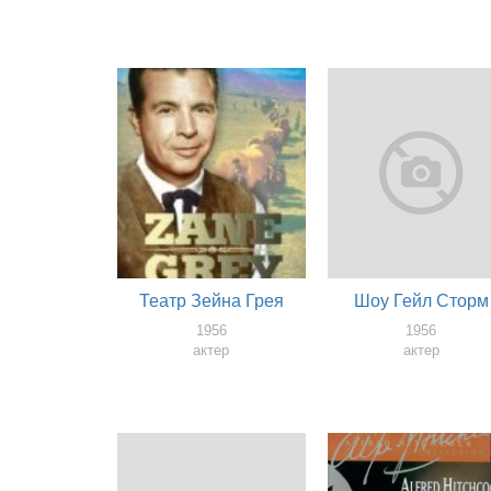
Театр Зейна Грея
Шоу Гейл Сторм
1956
1956
актер
актер