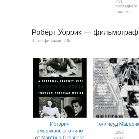
Год
последнего
фильма:
Роберт Уоррик — фильмограф
Всего фильмов: 245
История
Голливуд Мавери
американского кино
1990
от Мартина Скорсезе
актер