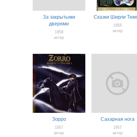
За закрытыми
Сказки Ширли Тем
дверями
1958
актер
1958
актер
Зорро
Сахарная нога
1957
1957
актер
актер