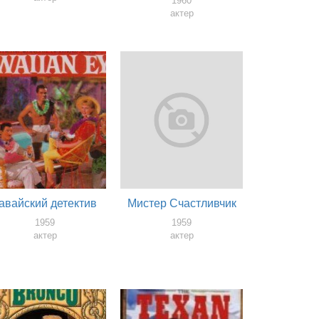
1960
актер
авайский детектив
Мистер Счастливчик
1959
1959
актер
актер