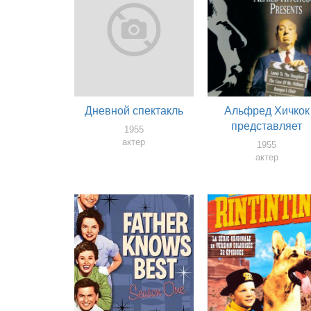
Дневной спектакль
Альфред Хичкок
представляет
1955
актер
1955
актер