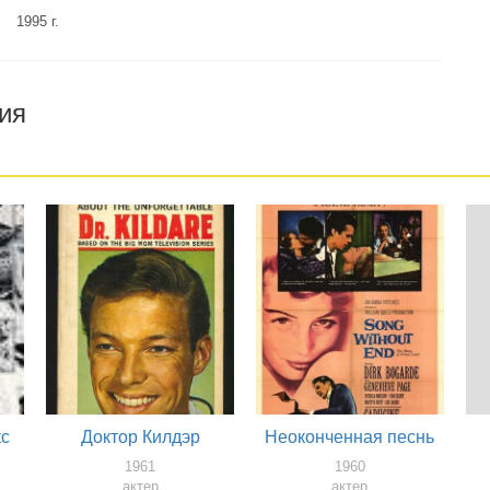
1995 г.
ия
кс
Доктор Килдэр
Неоконченная песнь
1961
1960
актер
актер