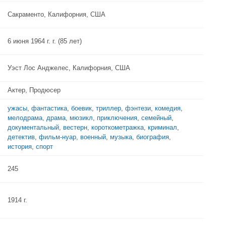
Сакраменто, Калифорния, США
6 июня 1964 г. г. (85 лет)
Уэст Лос Анджелес, Калифорния, США
Актер, Продюсер
ужасы
,
фантастика
,
боевик
,
триллер
,
фэнтези
,
комедия
,
мелодрама
,
драма
,
мюзикл
,
приключения
,
семейный
,
документальный
,
вестерн
,
короткометражка
,
криминал
,
детектив
,
фильм-нуар
,
военный
,
музыка
,
биография
,
история
,
спорт
245
1914 г.