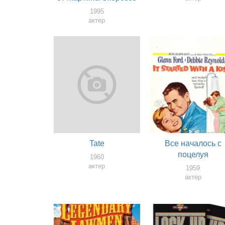
1995
актер
Tate
Все началось с
поцелуя
1960
актер
1959
актер