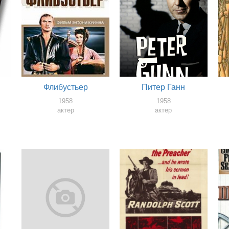
у
Флибустьер
Питер Ганн
1958
1958
актер
актер