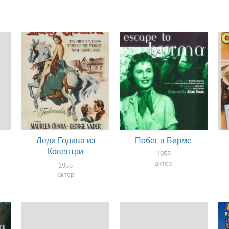
Леди Годива из
Побег в Бирме
Ковентри
1955
актер
1955
актер