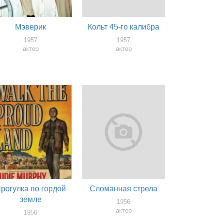
Мэверик
Кольт 45-го калибра
1957
1957
актер
актер
рогулка по гордой
Сломанная стрела
земле
1956
актер
1956