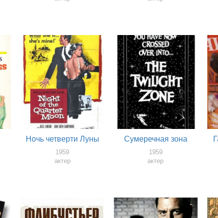
Ночь четверти Луны
Сумеречная зона
Г
1959
1959
актер
актер