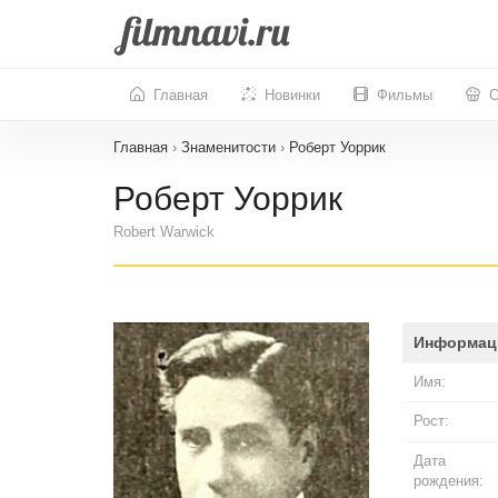
Главная
Новинки
Фильмы
С
Главная
›
Знаменитости
›
Роберт Уоррик
Роберт Уоррик
Robert Warwick
Информац
Имя:
Рост:
Дата
рождения: