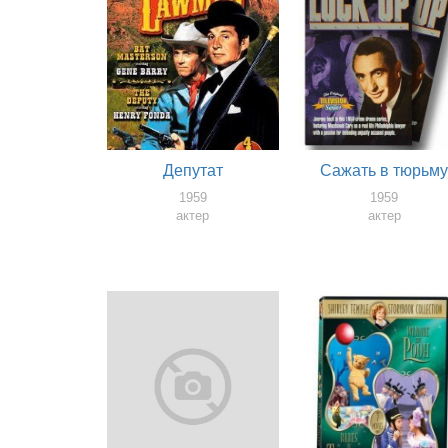
Депутат
Сажать в тюрьм
1959
1959
актер
актер