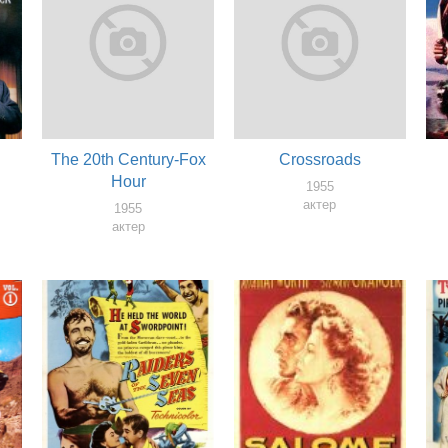
The 20th Century-Fox
Crossroads
Hour
1955
актер
1955
актер