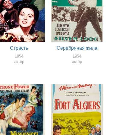
Страсть
Серебряная жила
1954
1954
актер
актер