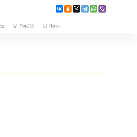
од
Топ-250
Поиск