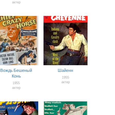
актер
Вождь Бешеный
Шайенн
Конь
1955
актер
1955
актер