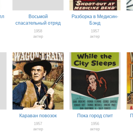
пл
Восьмой
Разборка в Медисин-
спасательный отряд
Бэнд
1958
1957
актер
актер
Караван повозок
Пока город спит
П
1957
1956
актер
актер