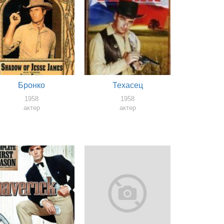
Бронко
Техасец
1958
1958
актер
актер