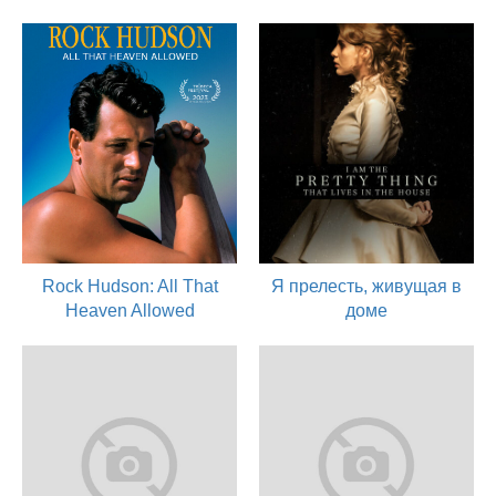
Rock Hudson: All That
Я прелесть, живущая в
Heaven Allowed
доме
2023
2016
актер
актер