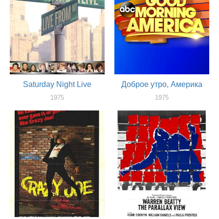
Saturday Night Live
Доброе утро, Америка
1975
1975
актер
актер