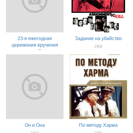
23-я ежегодная
Задание на убийство
церемония вручения
1968
премии «Тони»
актер
1969
актер
Он и Она
По методу Харма