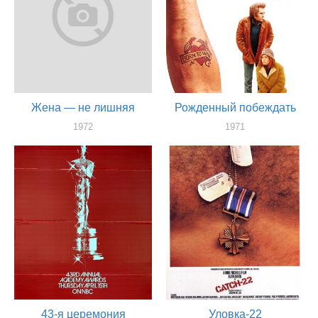
Жена — не лишняя
Рожденный побеждать
1972
1971
актер
актер
43-я церемония
Уловка-22