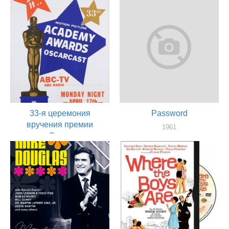
33-я церемония
Password
вручения премии
1961
«Оскар»
актер
1961
актер