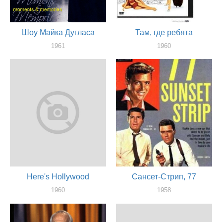
Шоу Майка Дугласа
Там, где ребята
1961
1960
актер
актер
Here's Hollywood
Сансет-Стрип, 77
1960
1958
актер
актер