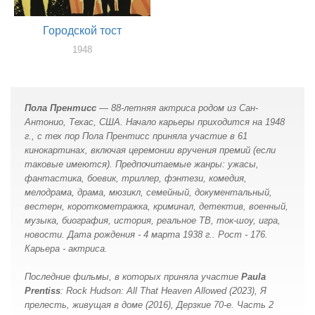
Городской тост
1948
актер
Пола Прентисс
— 88-летняя актриса родом из Сан-
Антонио, Техас, США. Начало карьеры приходится на 1948
г., с тех пор Пола Прентисс принялa участие в 61
кинокартинах, включая церемонии вручения премий (если
таковые имеются). Предпочитаемые жанры: ужасы,
фантастика, боевик, триллер, фэнтези, комедия,
мелодрама, драма, мюзикл, семейный, документальный,
вестерн, короткометражка, криминал, детектив, военный,
музыка, биография, история, реальное ТВ, ток-шоу, игра,
новости. Дата рождения - 4 марта 1938 г.. Рост - 176.
Карьера - актриса.
Последние фильмы, в которых принялa участие
Paula
Prentiss
: Rock Hudson: All That Heaven Allowed (2023), Я
прелесть, живущая в доме (2016), Дерзкие 70-е. Часть 2