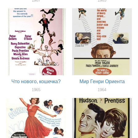
1967
1965
актер
актер
Что нового, кошечка?
Мир Генри Ориента
1965
1964
актер
актер