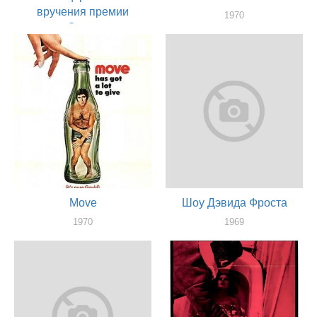
вручения премии
1970
«Оскар»
актер
1971
актер
Move
Шоу Дэвида Фроста
1970
1969
актер
актер