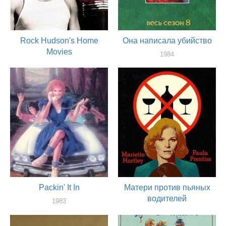
Rock Hudson's Home
Она написала убийство
Movies
1984
актер
1992
актер
Packin' It In
Матери против пьяных
водителей
1983
актер
1983
актер