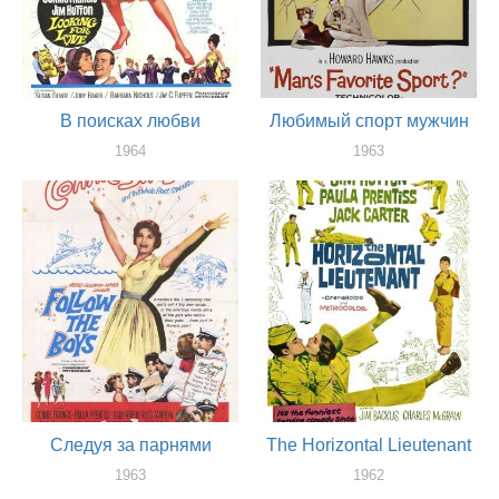
В поисках любви
Любимый спорт мужчин
1964
1963
актер
актер
Следуя за парнями
The Horizontal Lieutenant
1963
1962
актер
актер