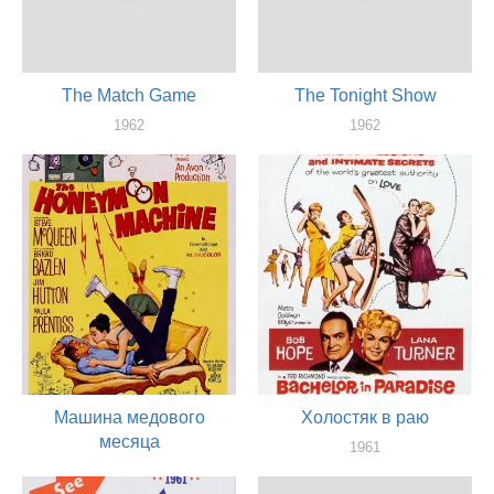
The Match Game
The Tonight Show
1962
1962
актер
актер
Машина медового
Холостяк в раю
месяца
1961
актер
1961
актер