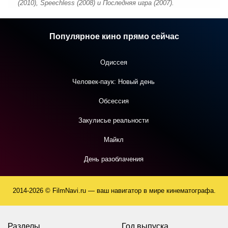
(2010), Speechless (2008) и Последняя игра (2007).
Популярное кино прямо сейчас
Одиссея
Человек-паук: Новый день
Обсессия
Закулисье реальности
Майкл
День разоблачения
2014-2026 © FilmNavi.ru — ваш навигатор в мире кинематографа.
Разделы
Год выпуска