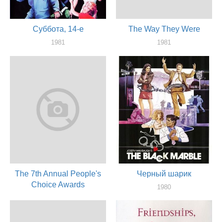
Суббота, 14-е
The Way They Were
1981
1981
актер
актер
The 7th Annual People's
Черный шарик
Choice Awards
1980
актер
1981
актер