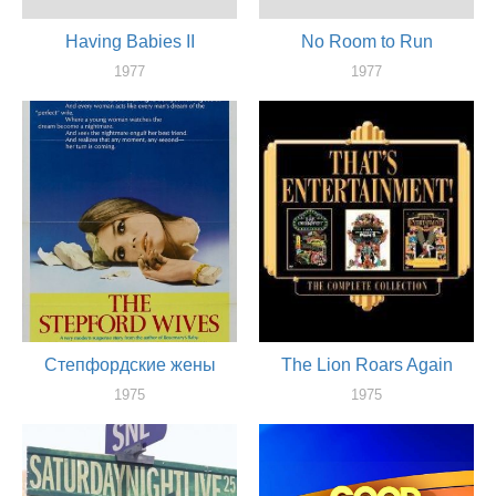
Having Babies II
No Room to Run
1977
1977
актер
актер
Степфордские жены
The Lion Roars Again
1975
1975
актер
актер