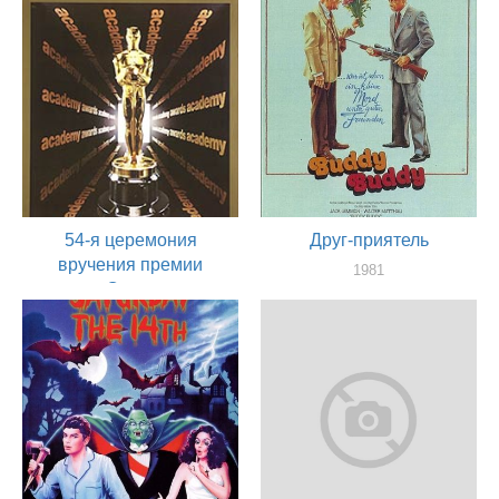
54-я церемония
Друг-приятель
вручения премии
1981
«Оскар»
актер
1982
актер