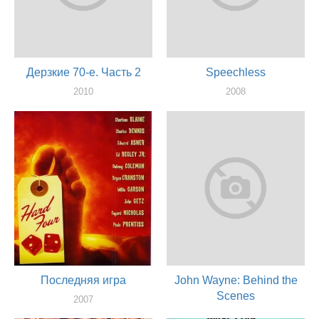
Дерзкие 70-е. Часть 2
Speechless
2010
2008
актер
актер
Последняя игра
John Wayne: Behind the
Scenes
2007
актер
2007