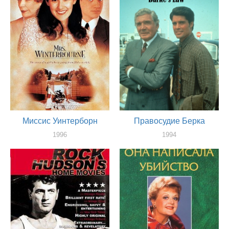
актер
Миссис Уинтерборн
Правосудие Берка
1996
1994
актер
актер