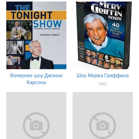
Вечернее шоу Джонни
Шоу Мерва Гриффина
Карсона
1962
актер
1962
актер