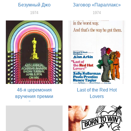
Безумный Джо
Заговор «Параллакс»
1974
1974
актер
актер
46-я церемония
Last of the Red Hot
вручения премии
Lovers
«Оскар»
1972
актер
1974
актер