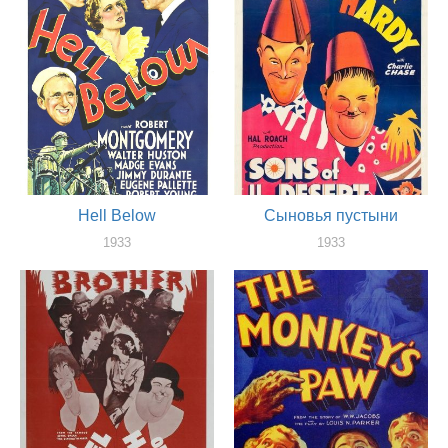
Hell Below
Сыновья пустыни
1933
1933
актер
актер