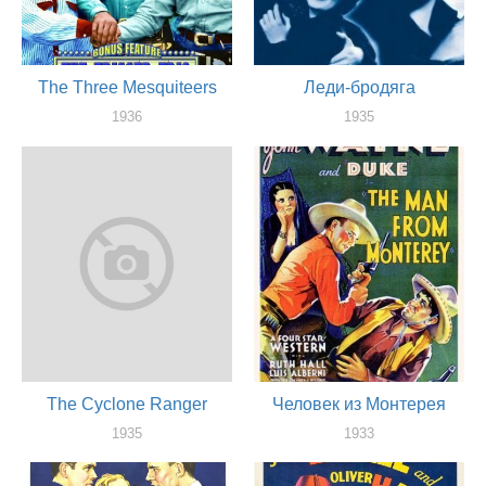
The Three Mesquiteers
Леди-бродяга
1936
1935
актер
актер
The Cyclone Ranger
Человек из Монтерея
1935
1933
актер
актер