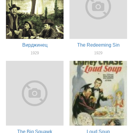
Вирджинец
The Redeeming Sin
1929
1929
актер
актер
The Big Squawk
Loud Soup