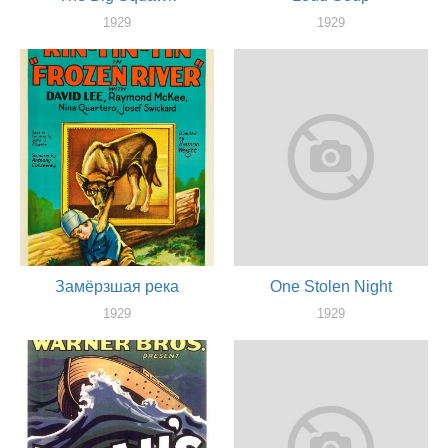
1929
1929
актер
актер
Замёрзшая река
One Stolen Night
1929
1929
актер
актер