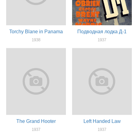
Torchy Blane in Panama
Подводная лодка Д-1
1938
1937
актер
актер
The Grand Hooter
Left Handed Law
1937
1937
актер
актер