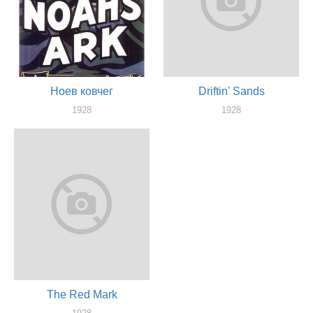
Ноев ковчег
Driftin' Sands
1928
1928
актер
актер
The Red Mark