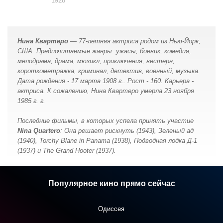
1928
актер
Нина Квартеро
— 77-летняя актриса родом из Нью-Йорк,
США. Предпочитаемые жанры: ужасы, боевик, комедия,
мелодрама, драма, мюзикл, приключения, вестерн,
короткометражка, криминал, детектив, военный, музыка.
Дата рождения - 17 марта 1908 г.. Рост - 160. Карьера -
актриса. К сожалению, Нина Квартеро умерла 23 ноября
1985 г. г.
Последние фильмы, в которых успелa принять участие
Nina Quartero
: Она решает рискнуть (1943), Зеленый ад
(1940), Torchy Blane in Panama (1938), Подводная лодка Д-1
(1937) и The Grand Hooter (1937).
Популярное кино прямо сейчас
Одиссея