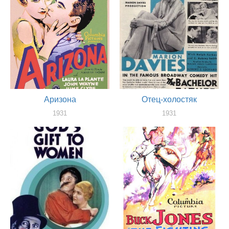
Аризона
Отец-холостяк
1931
1931
актер
актер