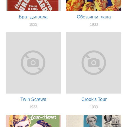
Брат дьявола
Обезьянья лапа
1933
1933
актер
актер
Twin Screws
Crook's Tour
1933
1933
актер
актер