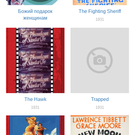
Божий подарок
The Fighting Sheriff
женщинам
1931
актер
1931
актер
The Hawk
Trapped
1931
1931
актер
актер