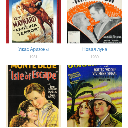
Ужас Аризоны
Новая луна
1931
1930
актер
актер