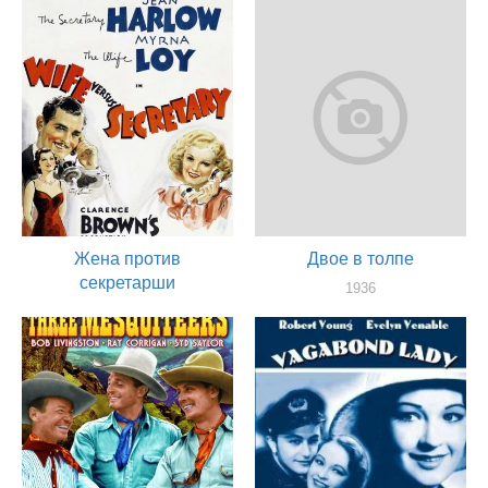
Жена против
Двое в толпе
секретарши
1936
актер
1936
актер