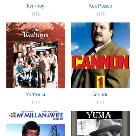
Кунг-фу
Хек Рэмси
1972
1972
актер
актер
Уолтоны
Кеннон
1972
1971
актер
актер