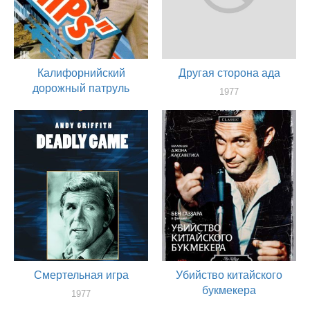
Калифорнийский
Другая сторона ада
дорожный патруль
1977
актер
1977
актер
Смертельная игра
Убийство китайского
букмекера
1977
актер
1976