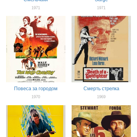
1971
1971
актер
актер
Повеса за городом
Смерть стрелка
1970
1969
актер
актер