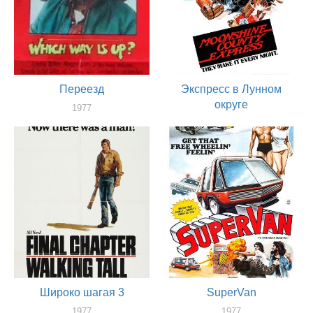
Переезд
Экспресс в Лунном
округе
1977
актер
1977
актер
Широко шагая 3
SuperVan
1977
1977