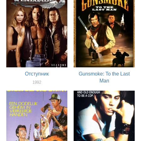
актер
Отступник
Gunsmoke: To the Last
Man
1992
актер
1992
актер