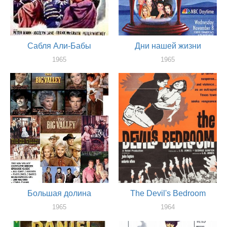
Сабля Али-Бабы
Дни нашей жизни
1965
1965
актер
актер
Большая долина
The Devil's Bedroom
1965
1964
актер
актер, сценарист