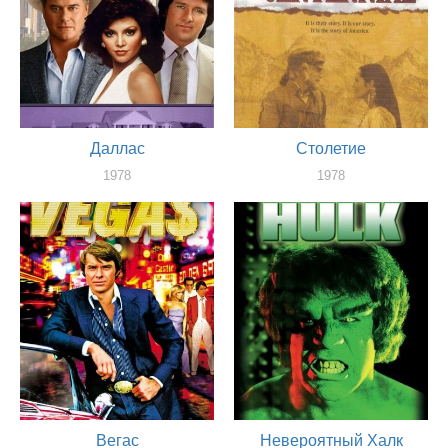
Даллас
Столетие
1978
1978
актер
актер
Вегас
Невероятный Халк