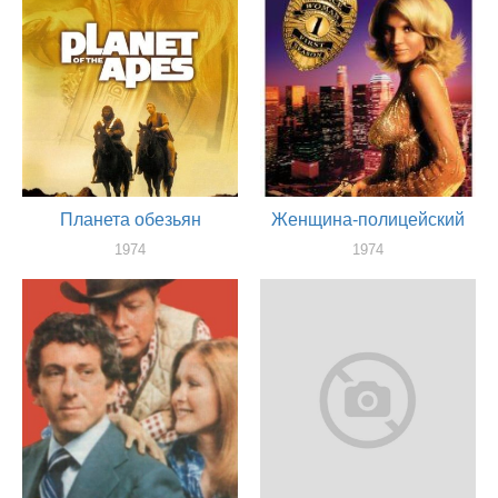
Планета обезьян
Женщина-полицейский
1974
1974
актер
актер