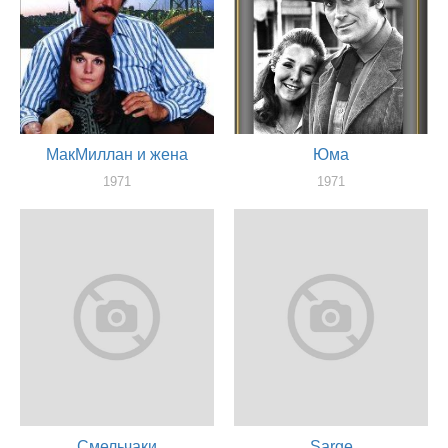
МакМиллан и жена
Юма
1971
1971
актер
актер
Смельчаки
Sarge