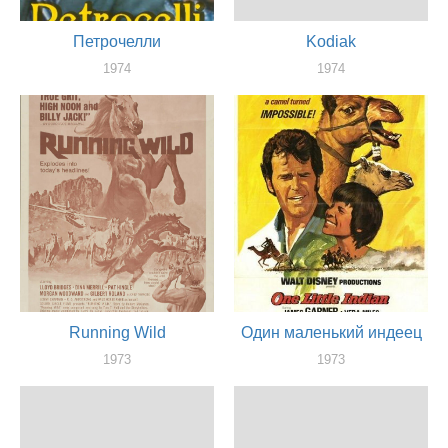
Петрочелли
Kodiak
1974
1974
актер
актер
Running Wild
Один маленький индеец
1973
1973
актер
актер