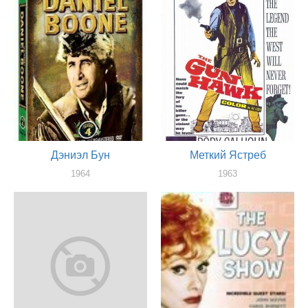
Дэниэл Бун
Меткий Ястреб
1964
1963
актер
актер