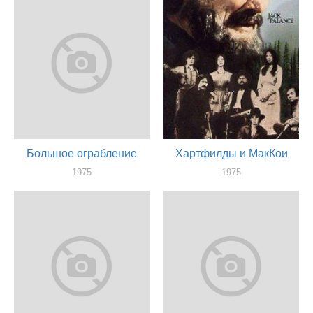
Большое ограбление
Хартфилды и МакКои
1975
1975
актер
актер