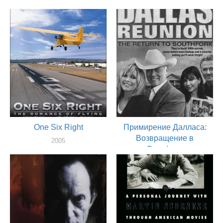
One Six Right
Примирение Далласа:
Возвращение в
2005
Саутфорк
актер
2004
актер