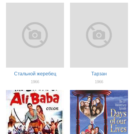
актер
актер
Стальной жеребец
Тарзан
1966
1966
актер
актер