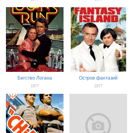
актер
актер
Бегство Логана
Остров фантазий
1977
1977
актер
актер