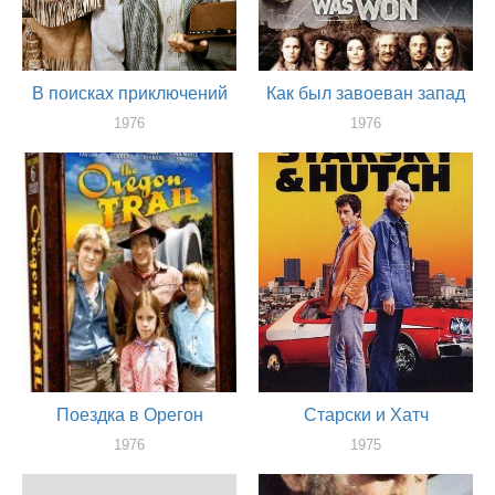
В поисках приключений
Как был завоеван запад
1976
1976
актер
актер
Поездка в Орегон
Старски и Хатч
1976
1975
актер
актер