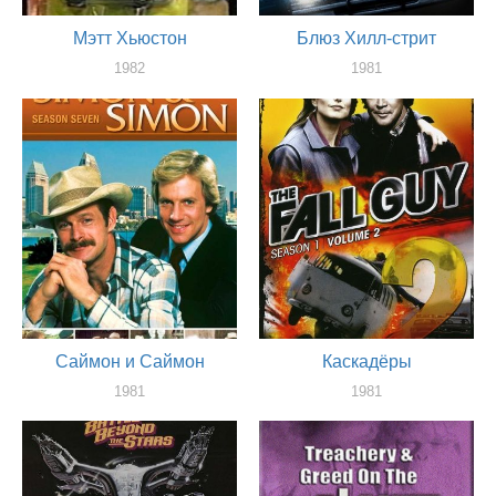
Мэтт Хьюстон
Блюз Хилл-стрит
1982
1981
актер
актер
Саймон и Саймон
Каскадёры
1981
1981
актер
актер