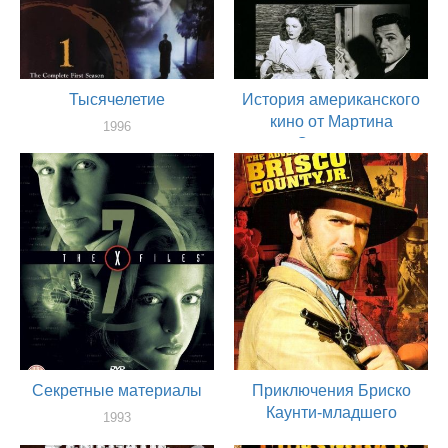
Тысячелетие
История американского
кино от Мартина
1996
Скорсезе
актер
1995
актер
Секретные материалы
Приключения Бриско
Каунти-младшего
1993
актер
1993