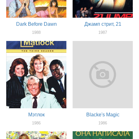
Dark Before Dawn
Джамп стрит, 21
1988
1987
актер
актер
Мэтлок
Blacke's Magic
1986
1986
актер
актер