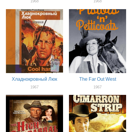
1968
1968
актер
актер
Хладнокровный Люк
The Far Out West
1967
1967
актер
актер