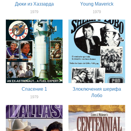
Дюки из Хаззарда
Young Maverick
1979
1979
актер
актер
Спасение 1
Злоключения шерифа
Лобо
1979
актер
1979
актер