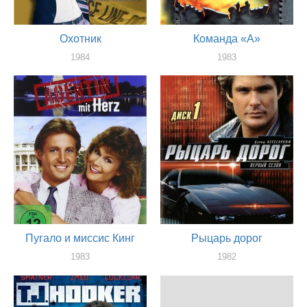
Охотник
Команда «А»
1984
1983
актер
актер
Пугало и миссис Кинг
Рыцарь дорог
1983
1982
актер
актер