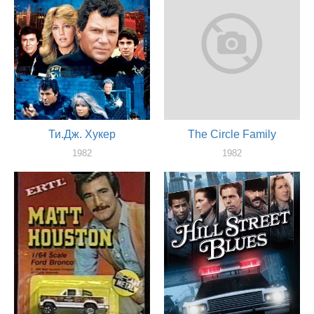
Ти.Дж. Хукер
The Circle Family
1982
1982
актер
актер