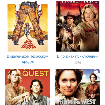
актер
В маленьком техасском
В поисках приключений
городке
1976
актер
1976
актер