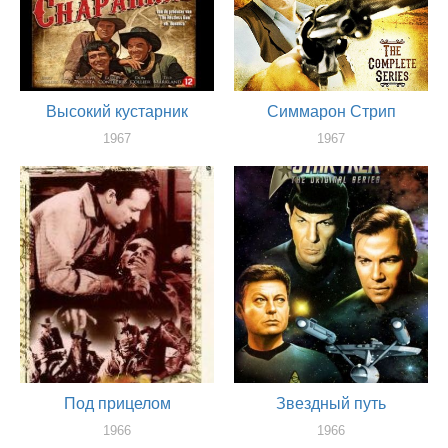
Высокий кустарник
Симмарон Стрип
1967
1967
актер
актер
Под прицелом
Звездный путь
1966
1966