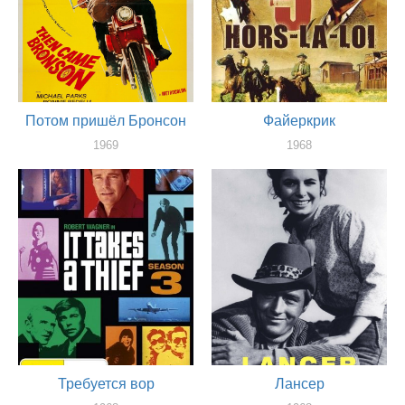
Потом пришёл Бронсон
Файеркрик
1969
1968
актер
актер
Требуется вор
Лансер