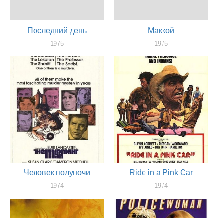
Последний день
Маккой
1975
1975
актер
актер
Человек полуночи
Ride in a Pink Car
1974
1974
актер
актер