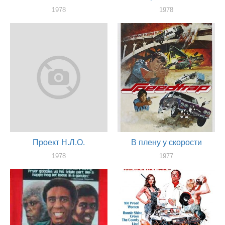
1978
1978
актер
актер
Проект Н.Л.О.
В плену у скорости
1978
1977
актер
актер