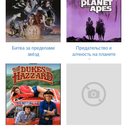
Битва за пределами
Предательство и
звёзд
алчность на планете
обезьян
1980
актер
1980
актер