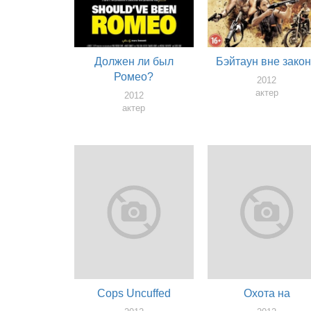
Должен ли был
Бэйтаун вне зако
Ромео?
2012
актер
2012
актер
Cops Uncuffed
Охота на