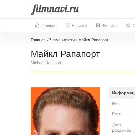
Главная
Новинки
Фильмы
С
Главная
›
Знаменитости
›
Майкл Рапапорт
Майкл Рапапорт
Michael Rapaport
Информац
Имя:
Рост:
Дата
рождения: