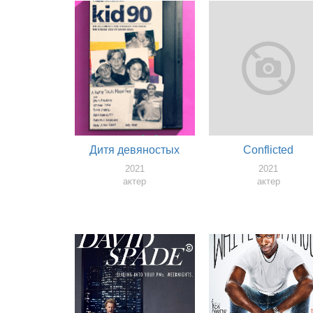
Дитя девяностых
Conflicted
2021
2021
актер
актер