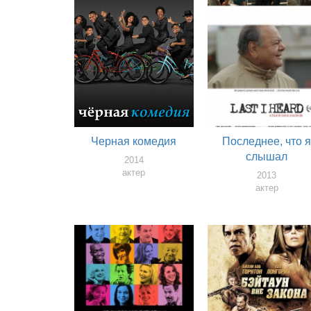
Черная комедия
Последнее, что 
слышал
2014
актер
2013
актер