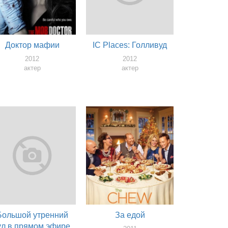
Доктор мафии
IC Places: Голливуд
2012
2012
актер
актер
Большой утренний
За едой
ул в прямом эфире