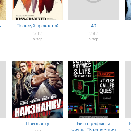
на
Поцелуй проклятой
40
2012
2012
актер
актер
Наизнанку
Биты, рифмы и
жизнь: Путешествия
г