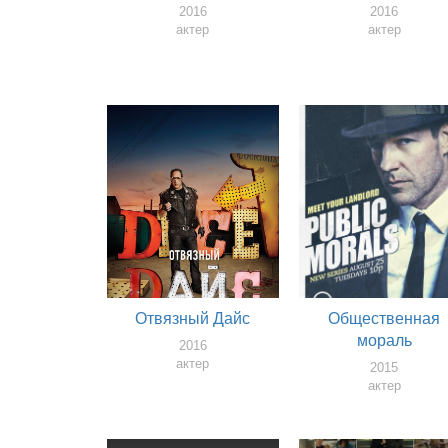
2016
2016
актер
актер
Отвязный Дайс
Общественная
мораль
2016
актер
2015
актер