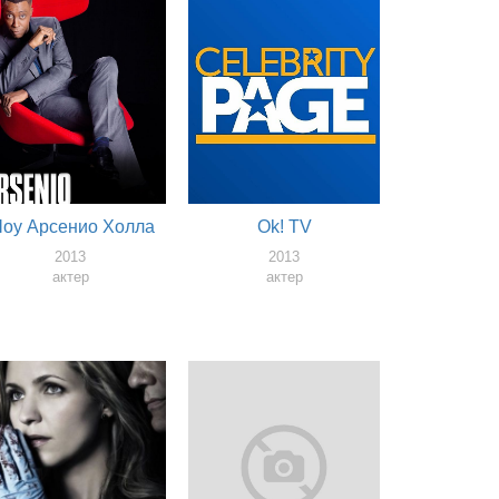
оу Арсенио Холла
Ok! TV
2013
2013
актер
актер