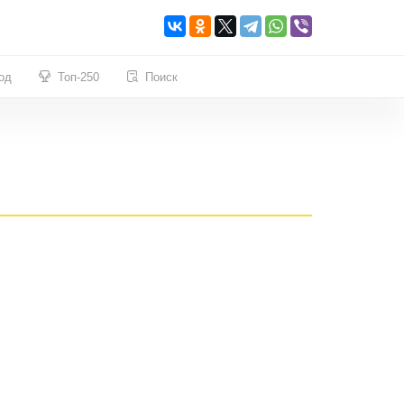
од
Топ-250
Поиск