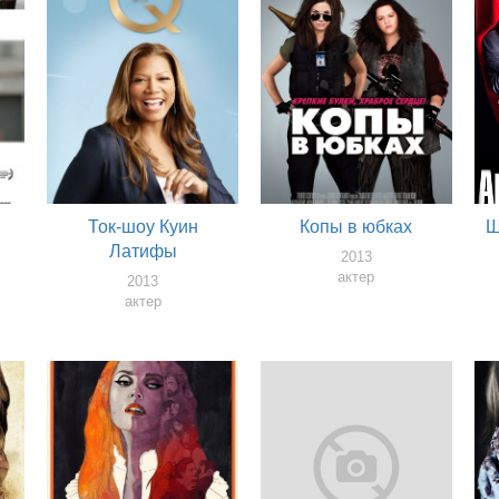
я
Ток-шоу Куин
Копы в юбках
Ш
Латифы
2013
актер
2013
актер