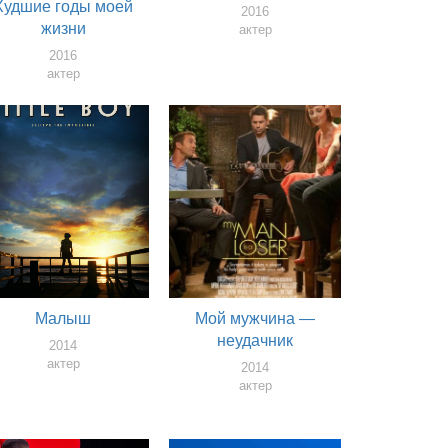
Худшие годы моей
2016
жизни
актер
2016
актер
Малыш
Мой мужчина —
неудачник
2014
актер
2014
актер