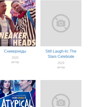
Сникерхеды
Still Laugh-In: The
Stars Celebrate
2020
актер
2019
актер