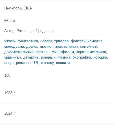
Нью-Йорк, США
56 лет
Актер, Режиссер, Продюсер
ужасы
,
фантастика
,
боевик
,
триллер
,
фэнтези
,
комедия
,
мелодрама
,
драма
,
мюзикл
,
приключения
,
семейный
,
документальный
,
вестерн
,
мультфильм
,
короткометражка
,
криминал
,
детектив
,
военный
,
музыка
,
биография
,
история
,
спорт
,
реальное ТВ
,
ток-шоу
,
новости
168
1988 г.
2024 г.