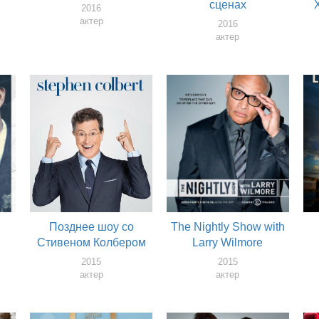
сценах
2016
актер
2016
актер
Позднее шоу со
The Nightly Show with
Стивеном Колбером
Larry Wilmore
2015
2015
актер
актер