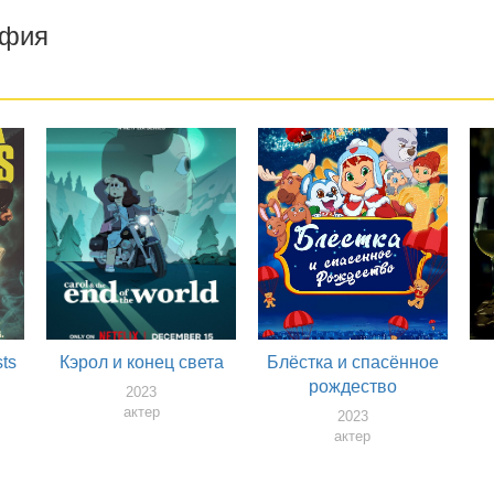
афия
sts
Кэрол и конец света
Блёстка и спасённое
рождество
2023
актер
2023
актер