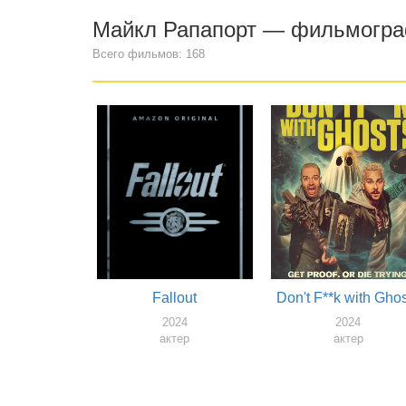
Майкл Рапапорт — фильмогр
Всего фильмов: 168
Fallout
Don't F**k with Gho
2024
2024
актер
актер