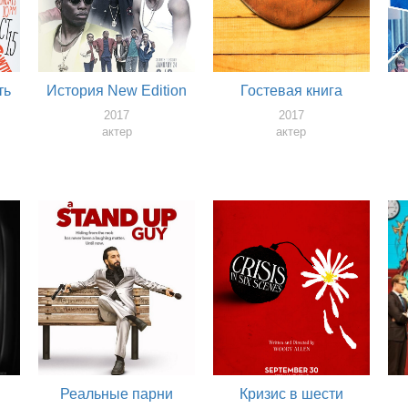
ть
История New Edition
Гостевая книга
2017
2017
актер
актер
Реальные парни
Кризис в шести