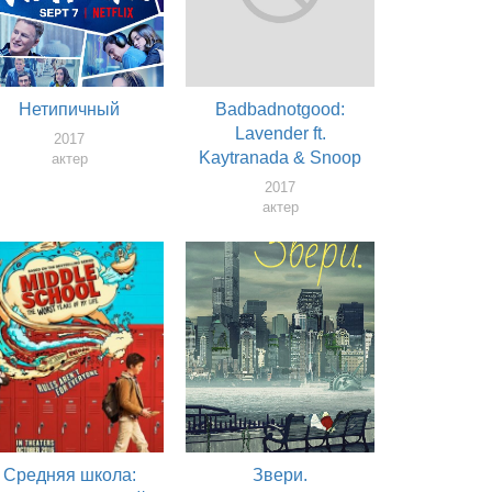
Нетипичный
Badbadnotgood:
Lavender ft.
2017
Kaytranada & Snoop
актер
Dogg, Nightfall Remix
2017
актер
Средняя школа:
Звери.