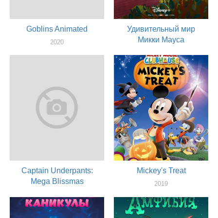
Goblins Animated
Удивительный мир
Микки Мауса
2020
актер
2020
актер
Captain Underpants:
Mickey's Treat
Mega Blissmas
2019
актер
2020
актер