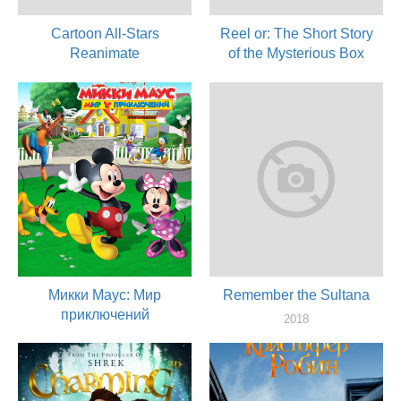
Cartoon All-Stars
Reel or: The Short Story
Reanimate
of the Mysterious Box
2019
2019
актер
актер
Микки Маус: Мир
Remember the Sultana
приключений
2018
актер
2019
актер