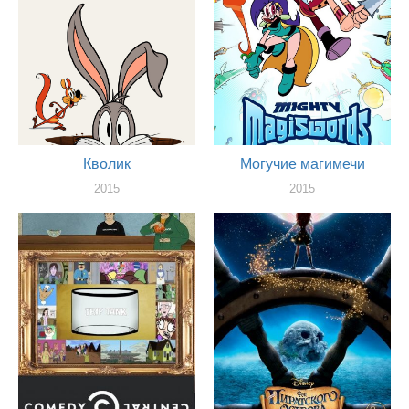
Кволик
Могучие магимечи
2015
2015
актер
актер