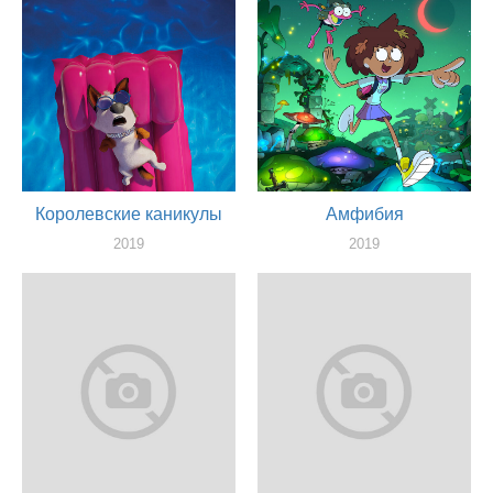
Королевские каникулы
Амфибия
2019
2019
актер
актер