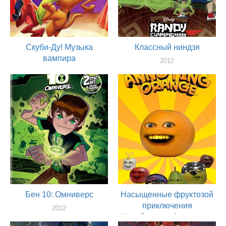
Скуби-Ду! Музыка
Классный ниндзя
вампира
2012
актер
2012
актер
Бен 10: Омниверс
Насыщенные фруктозой
приключения
2012
Назойливого Апельсина
актер