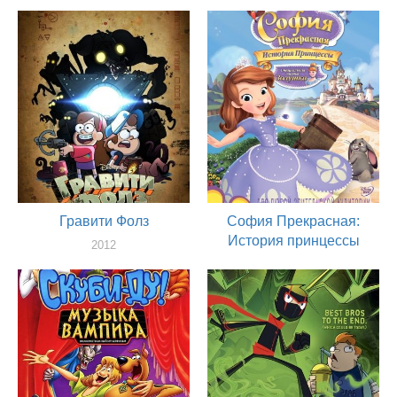
актер
актер
Гравити Фолз
София Прекрасная:
История принцессы
2012
актер
2012
актер