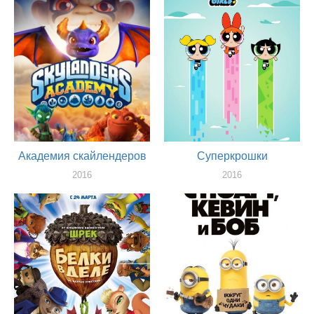
2016
актер
Академия скайлендеров
Суперкрошки
2016
2016
актер
актер