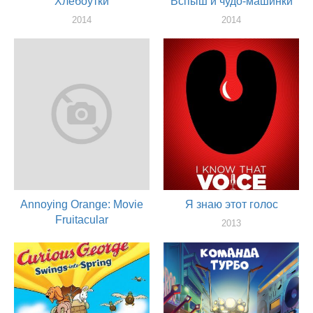
Хлебоутки
Вспыш и чудо-машинки
2014
2014
актер
актер
Annoying Orange: Movie
Я знаю этот голос
Fruitacular
2013
актер
2014
актер