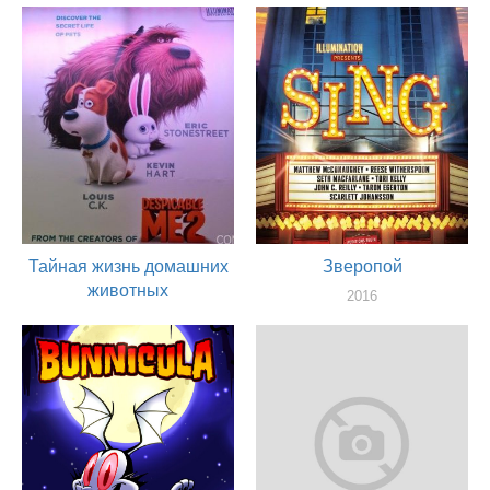
2016
актер
Тайная жизнь домашних
Зверопой
животных
2016
актер
2016
актер