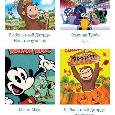
Любопытный Джордж:
Команда Турбо
Навстречу весне
2013
актер
2013
актер
Микки Маус
Любопытный Джордж: