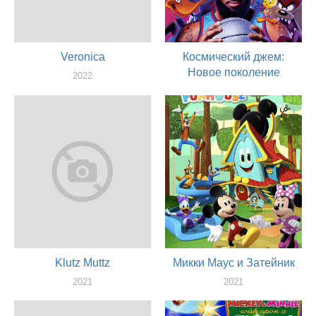
Veronica
Космический джем:
Новое поколение
2022
актер
2021
актер
Klutz Muttz
Микки Маус и Затейник
2021
2021
актер
актер