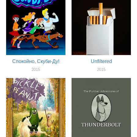
Спокойно, Скуби-Ду!
Unfiltered
2015
2015
актер
актер