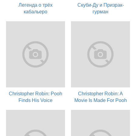
Легенда о трёх
Скуби-Ду и Призрак-
кабальеро
гурман
2018
2018
актер
актер
Christopher Robin: Pooh
Christopher Robin: A
Finds His Voice
Movie Is Made For Pooh
2018
2018
актер
актер