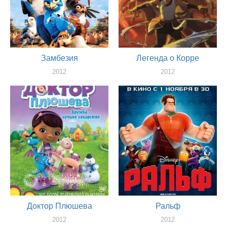
Замбезия
Легенда о Корре
2012
2012
актер
актер
Доктор Плюшева
Ральф
2012
2012