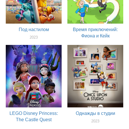
Под настилом
Время приключений:
Фиона и Кейк
2023
актер
2023
актер
LEGO Disney Princess:
Однажды в студии
The Castle Quest
2023
актер
2023