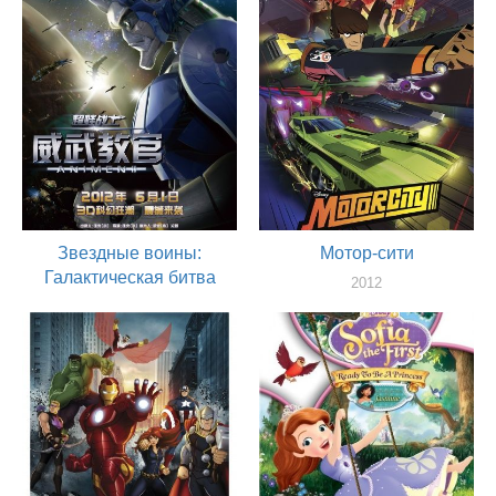
2012
актер
Звездные воины:
Мотор-сити
Галактическая битва
2012
актер
2012
актер