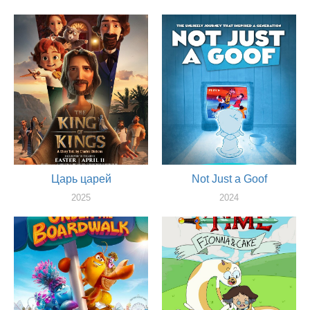
Царь царей
Not Just a Goof
2025
2024
актер
актер