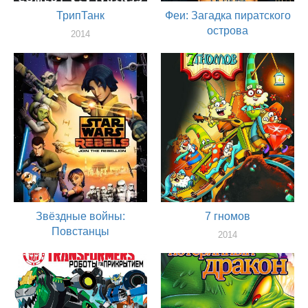
ТрипТанк
Феи: Загадка пиратского
острова
2014
актер
2014
актер
Звёздные войны:
7 гномов
Повстанцы
2014
актер
2014
актер