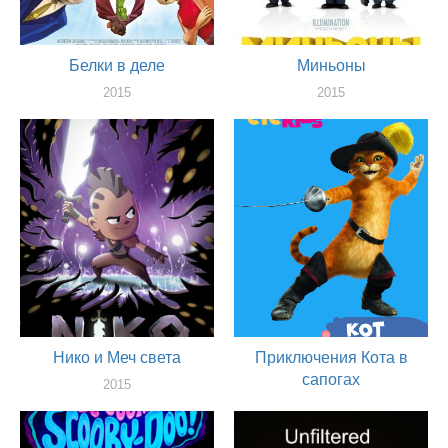
Белки в деле
Миньоны
2015
2015
актер
актер
Нико и Меч света
Приключения Кота в
сапогах
2015
актер
2015
актер