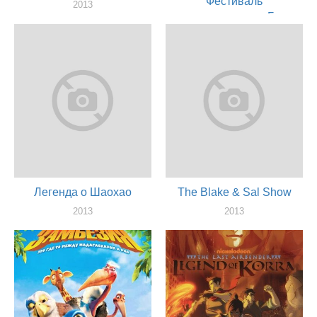
Фестиваль
2013
хэллоуинского «Бу»
актер
2013
актер
Легенда о Шаохао
The Blake & Sal Show
2013
2013
актер
актер