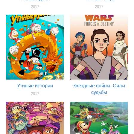
2017
2017
актер
актер
Утиные истории
Звёздные войны: Силы
судьбы
2017
актер
2017
актер