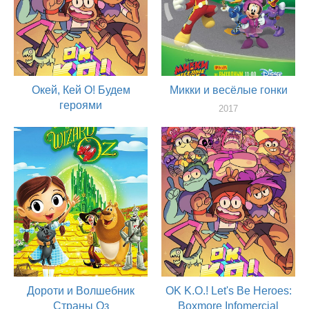
Окей, Кей О! Будем
Микки и весёлые гонки
героями
2017
актер
2017
актер
Дороти и Волшебник
OK K.O.! Let's Be Heroes:
Страны Оз
Boxmore Infomercial