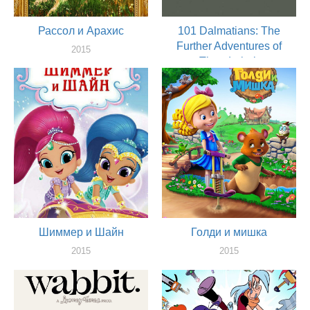
Рассол и Арахис
101 Dalmatians: The
Further Adventures of
2015
Thunderbolt
актер
2015
актер
Шиммер и Шайн
Голди и мишка
2015
2015
актер
актер