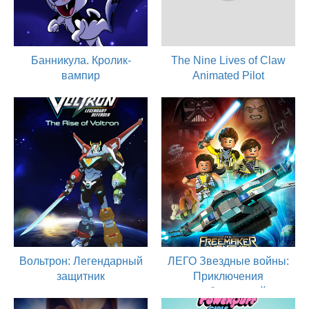
Банникула. Кролик-
The Nine Lives of Claw
вампир
Animated Pilot
2016
2016
актер
актер
Вольтрон: Легендарный
ЛЕГО Звездные войны:
защитник
Приключения
изобретателей
2016
актер