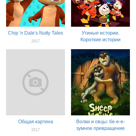
Chip 'n Dale's Nutty Tales
Утиные истории.
Короткие истории
2017
актер
2017
актер
Общая картина
Волки и овцы: бе-е-е-
зумное превращение
2017
актер