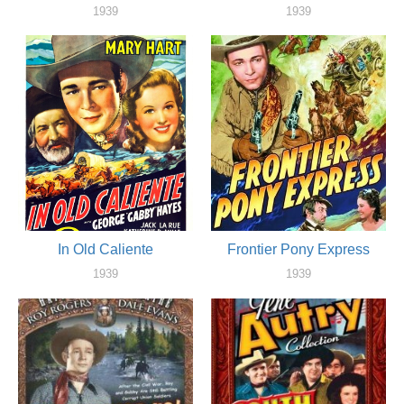
1939
1939
актер
актер
In Old Caliente
Frontier Pony Express
1939
1939
актер
актер