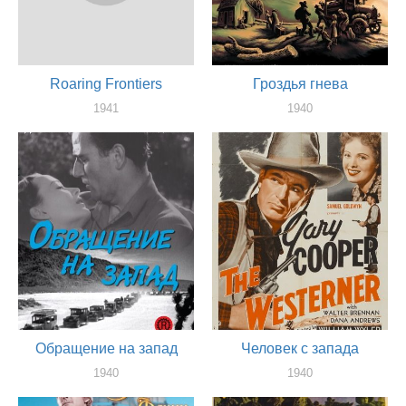
Roaring Frontiers
Гроздья гнева
1941
1940
актер
актер
Обращение на запад
Человек с запада
1940
1940
актер
актер