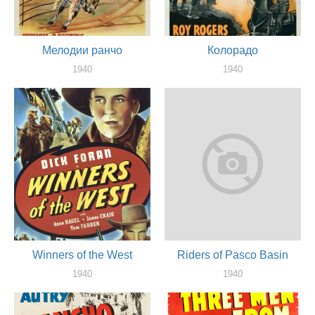
Мелодии ранчо
Колорадо
1940
1940
актер
актер
Winners of the West
Riders of Pasco Basin
1940
1940
актер
актер