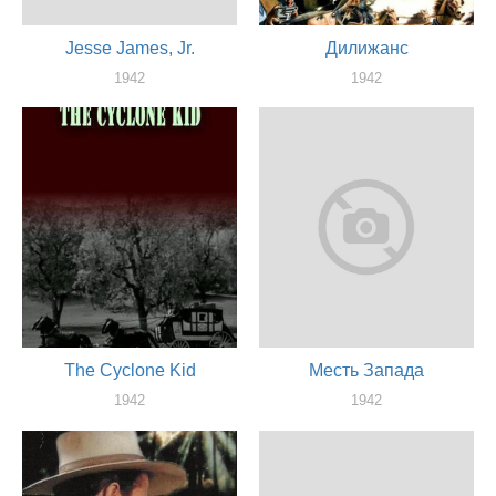
Jesse James, Jr.
Дилижанс
1942
1942
актер
актер
The Cyclone Kid
Месть Запада
1942
1942
актер
актер