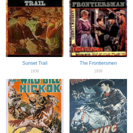
Sunset Trail
The Frontiersmen
1938
1938
актер
актер