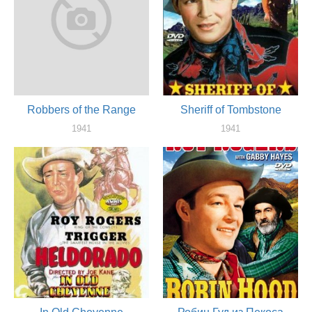
Robbers of the Range
Sheriff of Tombstone
1941
1941
актер
актер