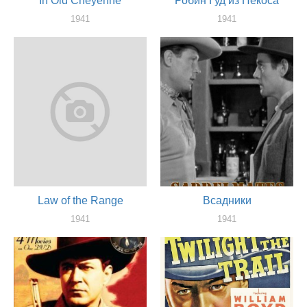
In Old Cheyenne
Робин Гуд из Пекоса
1941
1941
актер
актер
Law of the Range
Всадники
1941
1941
актер
актер