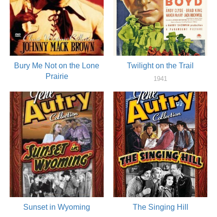
Bury Me Not on the Lone
Twilight on the Trail
Prairie
1941
актер
1941
актер
Sunset in Wyoming
The Singing Hill