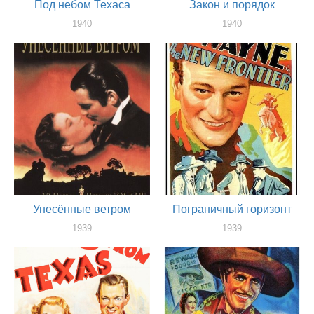
Под небом Техаса
Закон и порядок
1940
1940
актер
актер
Унесённые ветром
Пограничный горизонт
1939
1939
актер
актер