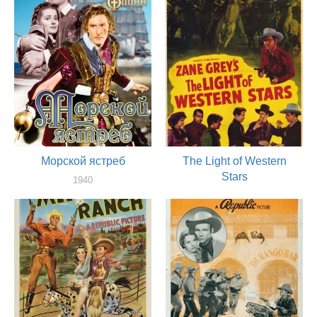
Морской ястреб
The Light of Western
Stars
1940
актер
1940
актер