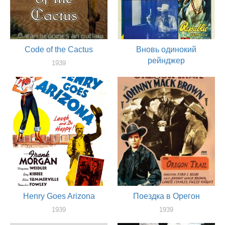
Code of the Cactus
Вновь одинокий
рейнджер
1939
актер
1939
актер
Henry Goes Arizona
Поездка в Орегон
1939
1939
актер
актер