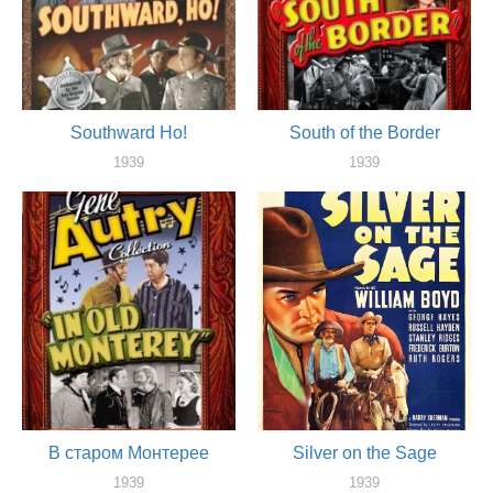
Southward Ho!
South of the Border
1939
1939
актер
актер
В старом Монтерее
Silver on the Sage
1939
1939