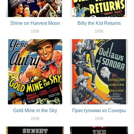
Shine on Harvest Moon
Billy the Kid Returns
1938
1938
актер
актер
Gold Mine in the Sky
Преступники из Соноры
1938
1938
актер
актер