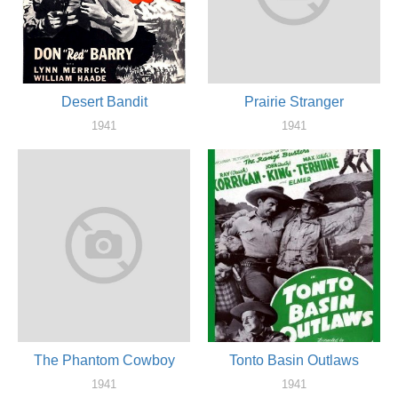
Desert Bandit
Prairie Stranger
1941
1941
актер
актер
The Phantom Cowboy
Tonto Basin Outlaws
1941
1941