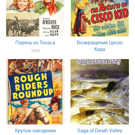
Парень из Техаса
Возвращение Циско
Кида
1939
актер
1939
актер
Крутые наездники
Saga of Death Valley