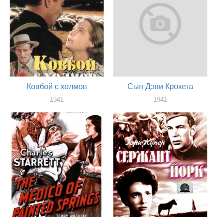
Ковбой с холмов
Сын Дэви Крокета
1941
1941
актер
актер