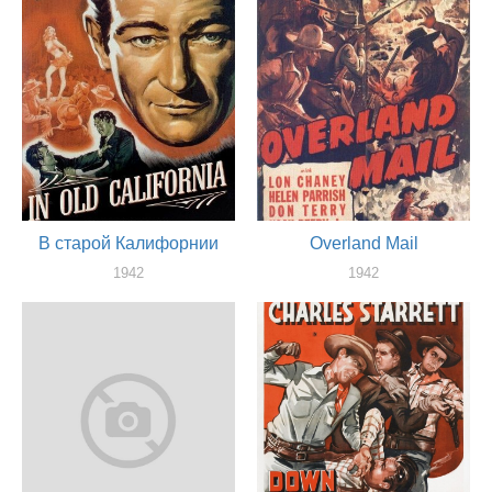
В старой Калифорнии
Overland Mail
1942
1942
актер
актер