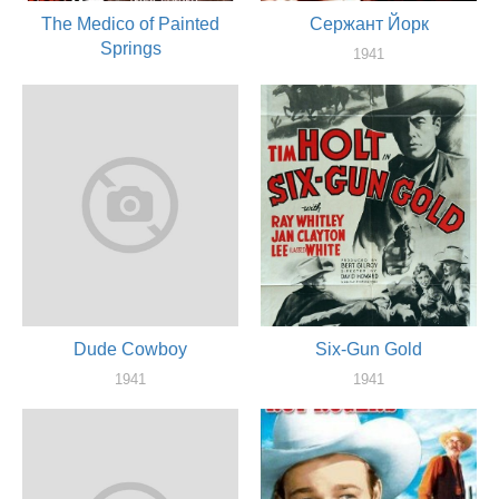
The Medico of Painted
Сержант Йорк
Springs
1941
актер
1941
актер
Dude Cowboy
Six-Gun Gold
1941
1941
актер
актер