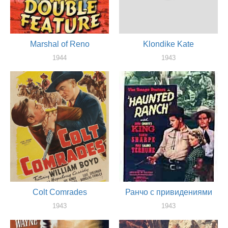
Marshal of Reno
Klondike Kate
1944
1943
актер
актер
Colt Comrades
Ранчо с привидениями
1943
1943
актер
актер