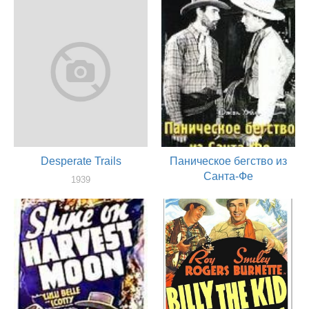
Desperate Trails
Паническое бегство из
Санта-Фе
1939
актер
1938
актер