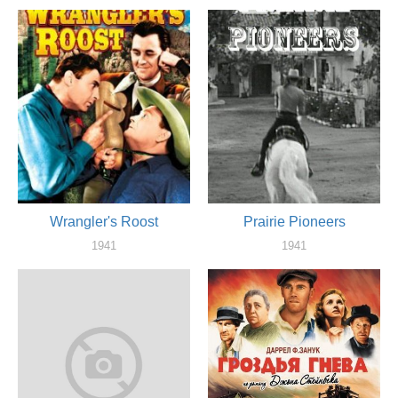
актер
актер
Wrangler's Roost
Prairie Pioneers
1941
1941
актер
актер