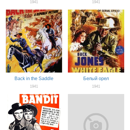
1941
1941
актер
актер
Back in the Saddle
Белый орел
1941
1941
актер
актер