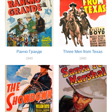
Ранчо Гранде
Three Men from Texas
1940
1940
актер
актер