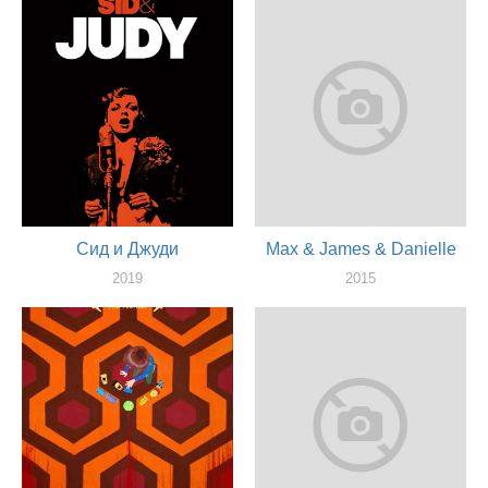
актер
Сид и Джуди
Max & James & Danielle
2019
2015
актер
актер