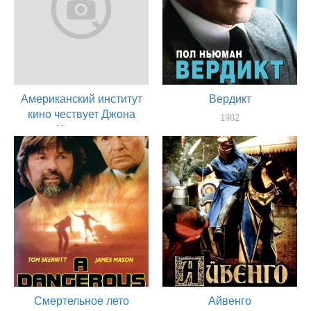
Американский институт
Вердикт
кино чествует Джона
1982
Хьюстона
актер
1983
актер
Смертельное лето
Айвенго