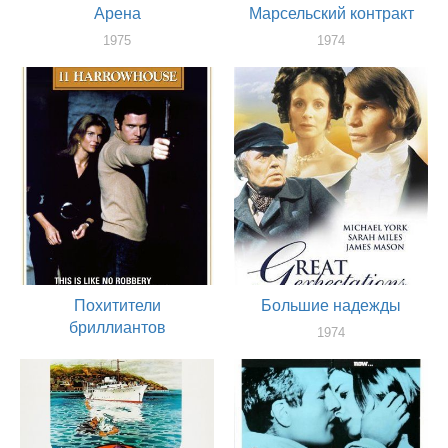
Арена
Марсельский контракт
1975
1974
актер
актер
Похитители
Большие надежды
бриллиантов
1974
актер
1974
актер