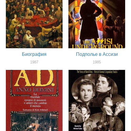
Биография
Подполье в Ассизи
1987
1985
актер
актер