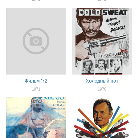
актер
актер
Фильм '72
Холодный пот
1971
1970
актер
актер