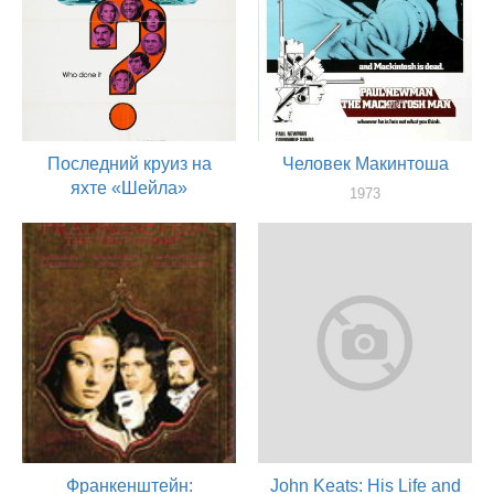
Последний круиз на
Человек Макинтоша
яхте «Шейла»
1973
актер
1973
актер
Франкенштейн:
John Keats: His Life and