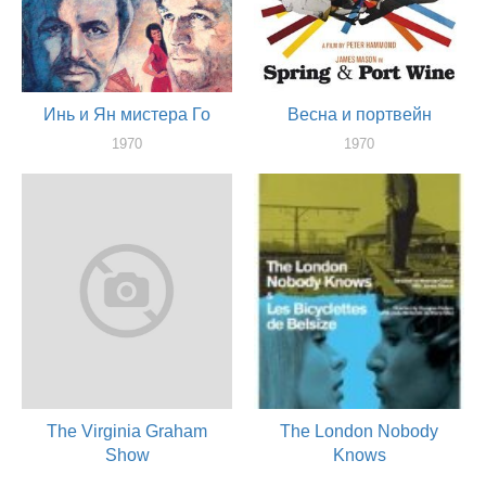
Инь и Ян мистера Го
Весна и портвейн
1970
1970
актер
актер
The Virginia Graham
The London Nobody
Show
Knows
1970
1969