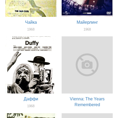
Чайка
Майерлинг
1968
1968
актер
актер
Даффи
Vienna: The Years
Remembered
1968
актер
1968
актер