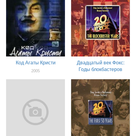
эксплуатационного кино
актер
Код Агаты Кристи
Двадцатый век Фокс:
Годы блокбастеров
2005
актер
2000
актер