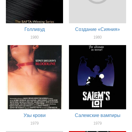
Голливуд
Создание «Сияния»
1980
1980
актер
актер
Узы крови
Салемские вампиры
1979
1979
актер
актер