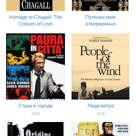
Homage to Chagall: The
Путешествие
Colours of Love
отверженных
1977
1976
актер
актер
Страх в городе
Люди ветра
1976
1976
актер
актер