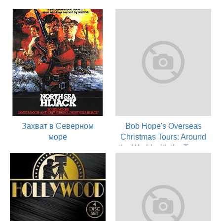
актер
1981
актер
Захват в Северном
Bob Hope's Overseas
море
Christmas Tours: Around
the World with the Troops
1980
- 1941-1972
актер
1980
актер