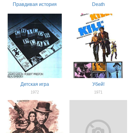
Правдивая история
Death
1973
1973
актер
актер
Детская игра
Убей!
1972
1971
актер
актер