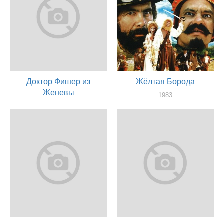
Доктор Фишер из
Жёлтая Борода
Женевы
1983
актер
1984
актер