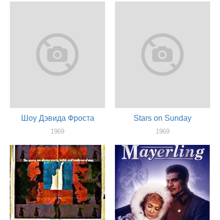
актер
актер
Шоу Дэвида Фроста
Stars on Sunday
1969
1969
актер
актер