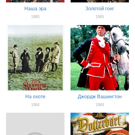
Наша эра
Золотой гонг
1985
1985
актер
актер
На охоте
Джордж Вашингтон
1984
1984
актер
актер