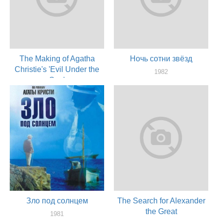
The Making of Agatha
Ночь сотни звёзд
Christie's 'Evil Under the
1982
Sun'
актер
1982
актер
Зло под солнцем
The Search for Alexander
the Great
1981