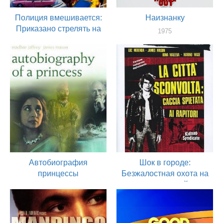
Полиция вмешивается:
Наизнанку
Приказано стрелять на
1975
поражение
актер
1975
актер
Автобиография
Шок в городе:
принцессы
Безжалостная охота на
похитителей
1975
актер
1975
актер