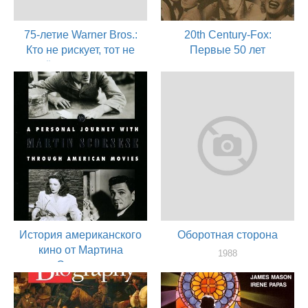
75-летие Warner Bros.:
20th Century-Fox:
Кто не рискует, тот не
Первые 50 лет
пьёт шампанского
1997
актер
1998
актер
История американского
Оборотная сторона
кино от Мартина
1988
Скорсезе
актер
1995
актер