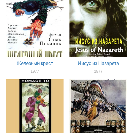
Железный крест
Иисус из Назарета
1977
1977
актер
актер