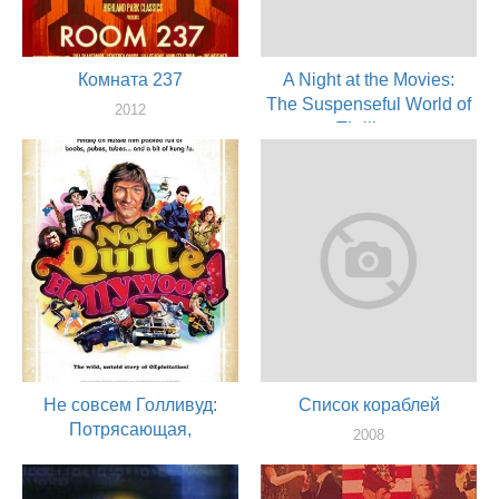
Комната 237
A Night at the Movies:
The Suspenseful World of
2012
Thrillers
актер
2009
актер
Не совсем Голливуд:
Список кораблей
Потрясающая,
2008
нераскрытая история
актер
австралийского
2008