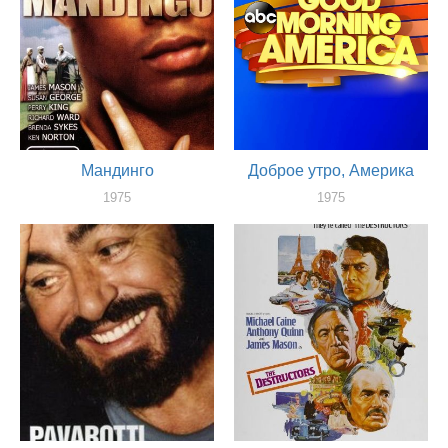
Мандинго
Доброе утро, Америка
1975
1975
актер
актер