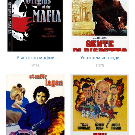
У истоков мафии
Уважаемые люди
1976
1975
актер
актер