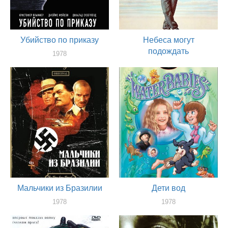
Убийство по приказу
Небеса могут
подождать
1978
актер
1978
актер
Мальчики из Бразилии
Дети вод
1978
1978
актер
актер