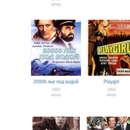
актер
20000 лье под водой
Playgirl
1954
1954
актер
актер