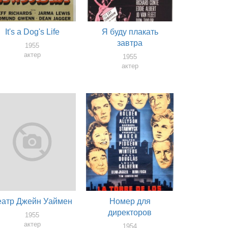
It's a Dog's Life
Я буду плакать
завтра
1955
актер
1955
актер
еатр Джейн Уаймен
Номер для
директоров
1955
актер
1954