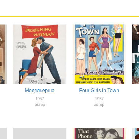
Модельерша
Four Girls in Town
1957
1957
актер
актер