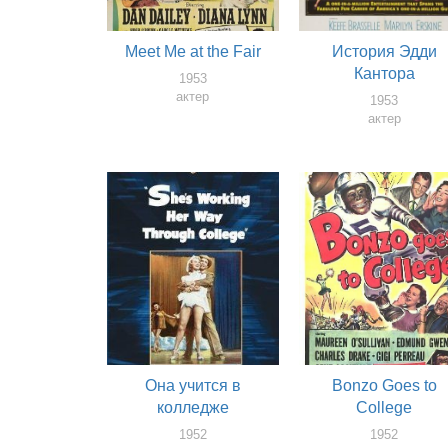
Meet Me at the Fair
История Эдди
Кантора
1953
актер
1953
актер
Она учится в
Bonzo Goes to
колледже
College
1952
1952