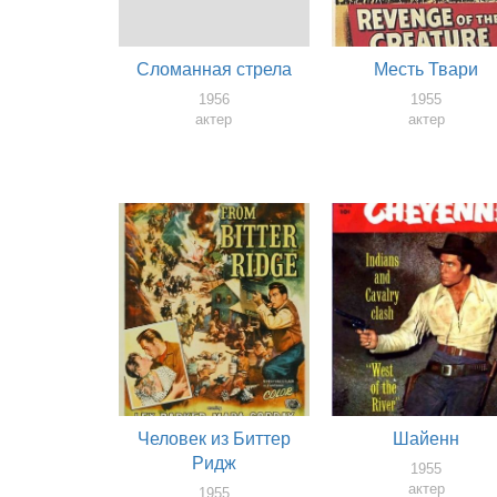
Сломанная стрела
Месть Твари
1956
1955
актер
актер
Человек из Биттер
Шайенн
Ридж
1955
актер
1955