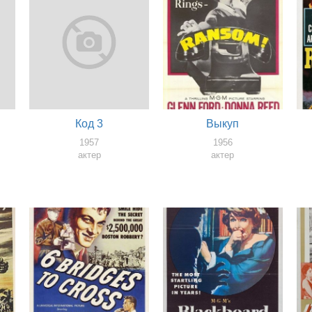
Код 3
Выкуп
1957
1956
актер
актер