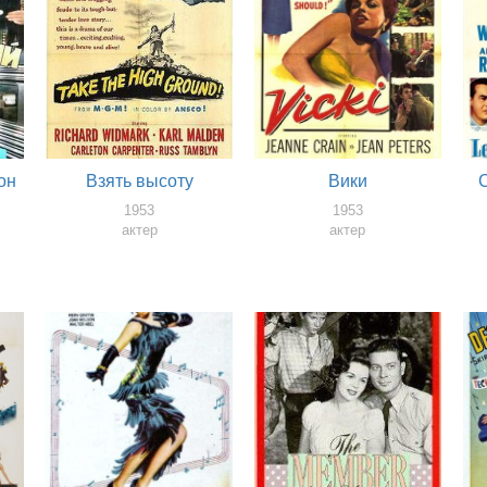
он
Взять высоту
Вики
1953
1953
актер
актер