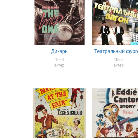
Дикарь
Театральный фург
1953
1953
актер
актер