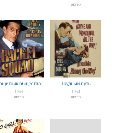
актер
ащитник общества
Трудный путь
1954
1953
актер
актер