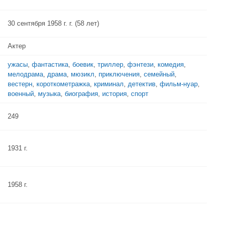
30 сентября 1958 г. г. (58 лет)
Актер
ужасы
,
фантастика
,
боевик
,
триллер
,
фэнтези
,
комедия
,
мелодрама
,
драма
,
мюзикл
,
приключения
,
семейный
,
вестерн
,
короткометражка
,
криминал
,
детектив
,
фильм-нуар
,
военный
,
музыка
,
биография
,
история
,
спорт
249
1931 г.
1958 г.