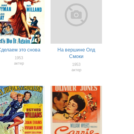
Сделаем это снова
На вершине Олд
Смоки
1953
актер
1953
актер