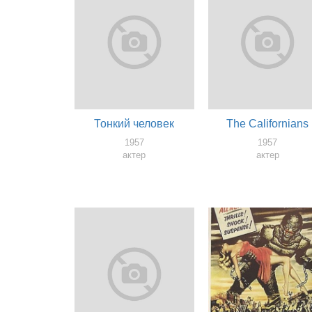
Тонкий человек
The Californians
1957
1957
актер
актер