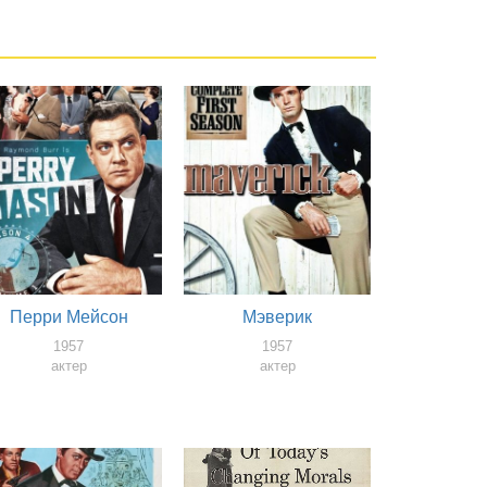
Перри Мейсон
Мэверик
1957
1957
актер
актер