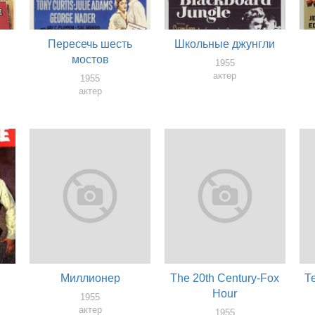
Пересечь шесть
Школьные джунгли
мостов
1955
актер
1955
актер
Миллионер
The 20th Century-Fox
Т
Hour
1955
актер
1955