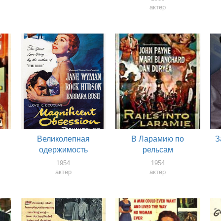
актер
Великолепная
В Ларамию по
З
одержимость
рельсам
1954
1954
актер
актер