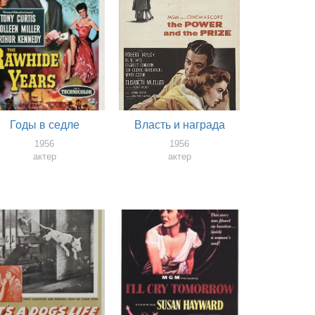
Годы в седле
Власть и награда
1956
1956
актер
актер