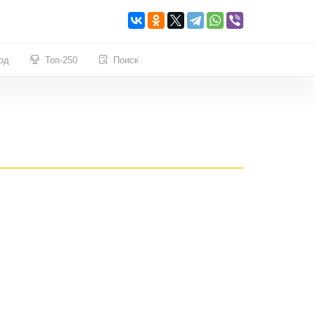
од
Топ-250
Поиск