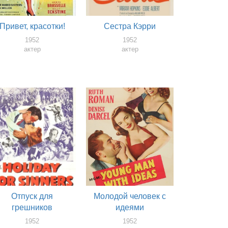
Привет, красотки!
Сестра Кэрри
1952
1952
актер
актер
Отпуск для
Молодой человек с
грешников
идеями
1952
1952