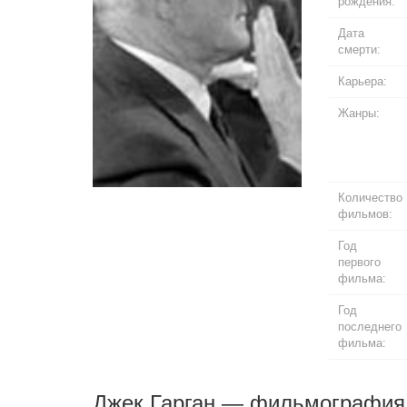
рождения:
Дата
смерти:
Карьера:
Жанры:
Количество
фильмов:
Год
первого
фильма:
Год
последнего
фильма:
Джек Гарган — фильмография