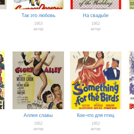
Так это любовь
На свадьбе
1953
1952
актер
актер
Аллея славы
Кое-что для птиц
1952
1952
актер
актер