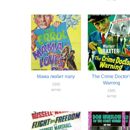
Мама любит папу
The Crime Doctor'
Warning
1945
актер
1945
актер