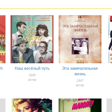
ch
Наш весёлый путь
Эта замечательная
жизнь
1948
актер
1947
актер