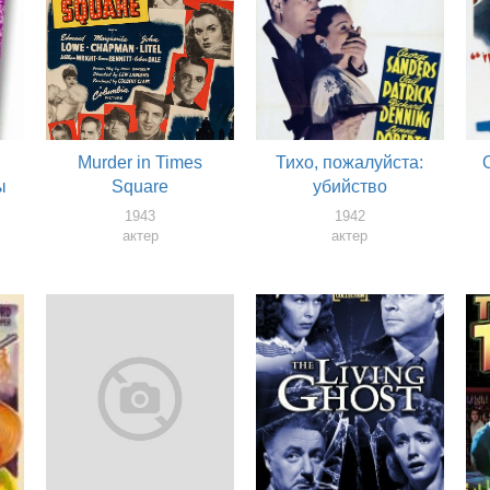
Murder in Times
Тихо, пожалуйста:
ы
Square
убийство
1943
1942
актер
актер