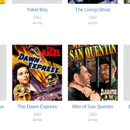
Yokel Boy
The Living Ghost
1942
1942
актер
актер
wn
The Dawn Express
Men of San Quentin
1942
1942
актер
актер