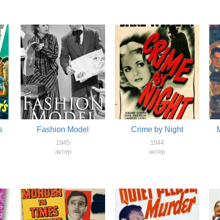
s
Fashion Model
Crime by Night
1945
1944
актер
актер