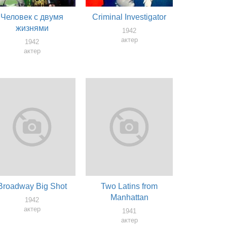
Человек с двумя
Criminal Investigator
жизнями
1942
актер
1942
актер
Broadway Big Shot
Two Latins from
Manhattan
1942
актер
1941
актер