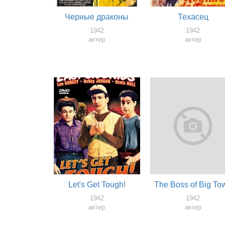
Черные драконы
Техасец
1942
1942
актер
актер
Let's Get Tough!
The Boss of Big To
1942
1942
актер
актер