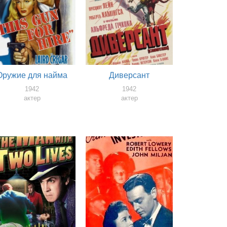
Оружие для найма
Диверсант
1942
1942
актер
актер