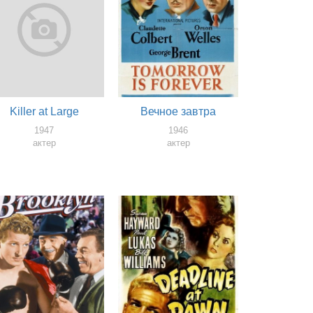
Killer at Large
Вечное завтра
1947
1946
актер
актер