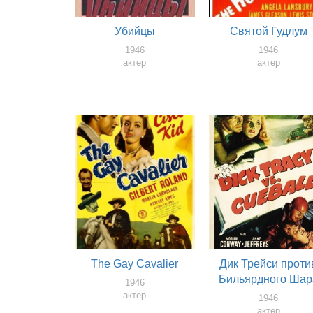
Убийцы
Святой Гудлум
1946
1946
актер
актер
The Gay Cavalier
Дик Трейси проти
Бильярдного Шар
1946
актер
1946
актер