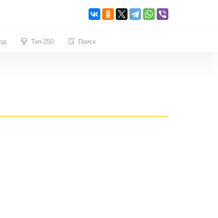
од
Топ-250
Поиск