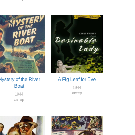
Mystery of the River
A Fig Leaf for Eve
Boat
1944
актер
1944
актер