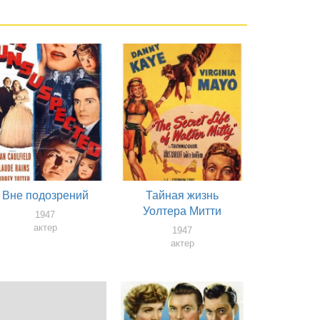
Вне подозрений
Тайная жизнь
Уолтера Митти
1947
актер
1947
актер