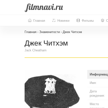
Главная
Новинки
Фильмы
С
Главная
›
Знаменитости
›
Джек Читхэм
Джек Читхэм
Jack Cheatham
Информац
Имя:
Дата
рождения:
Место