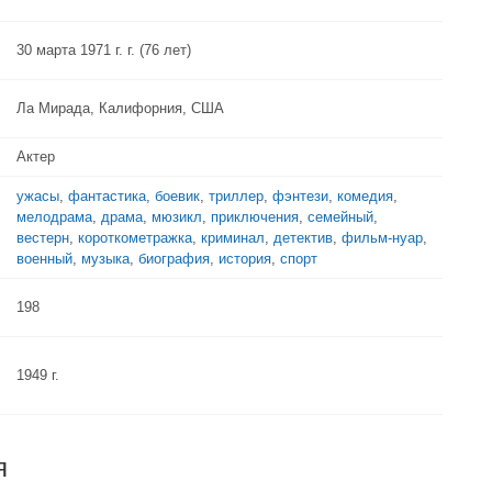
30 марта 1971 г. г. (76 лет)
Ла Мирада, Калифорния, США
Актер
ужасы
,
фантастика
,
боевик
,
триллер
,
фэнтези
,
комедия
,
мелодрама
,
драма
,
мюзикл
,
приключения
,
семейный
,
вестерн
,
короткометражка
,
криминал
,
детектив
,
фильм-нуар
,
военный
,
музыка
,
биография
,
история
,
спорт
198
1949 г.
я