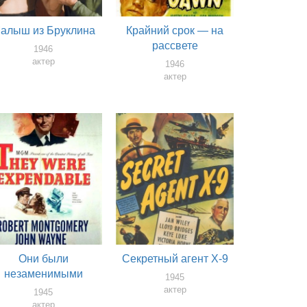
алыш из Бруклина
Крайний срок — на
рассвете
1946
актер
1946
актер
Они были
Секретный агент X-9
незаменимыми
1945
актер
1945
актер