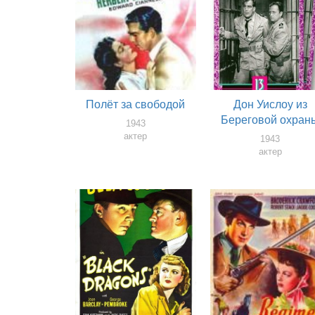
Полёт за свободой
Дон Уислоу из
Береговой охран
1943
актер
1943
актер