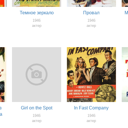
Темное зеркало
Провал
М
1946
1946
актер
актер
в
Girl on the Spot
In Fast Company
а
1946
1946
актер
актер