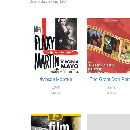
Всего фильмов: 198
Флэкси Мартин
The Great Dan Pat
1949
1949
актер
актер