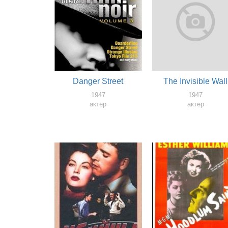
Danger Street
The Invisible Wall
1947
1947
актер
актер