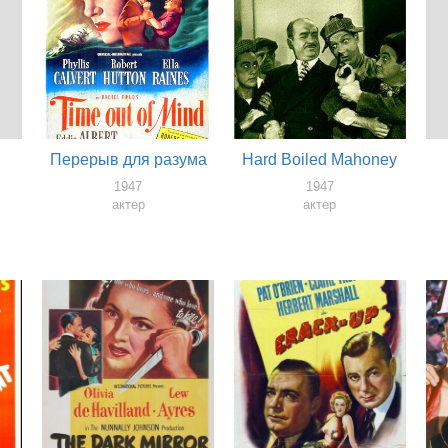
Перерыв для разума
Hard Boiled Mahoney
1947
1947
актер
актер