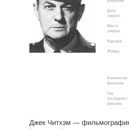
рождения:
Дата
смерти:
Место
смерти:
Карьера:
Жанры:
Количество
фильмов:
Год
последнего
фильма:
Джек Читхэм — фильмографи