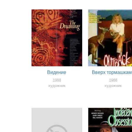
Видение
Вверх тормашкам
1988
1988
художник
художник