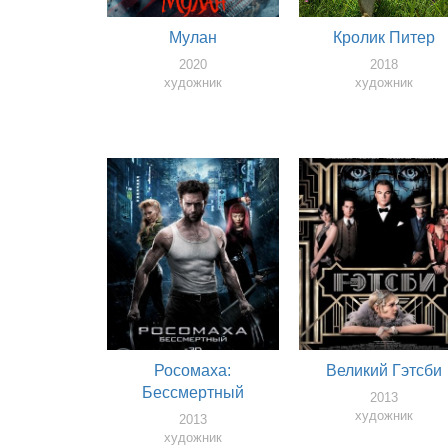
Мулан
Кролик Питер
2020
2018
художник
художник
Росомаха:
Великий Гэтсби
Бессмертный
2013
художник
2013
художник