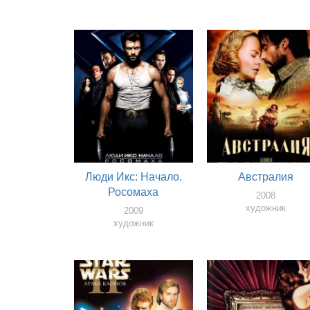
Люди Икс: Начало.
Австралия
Росомаха
2008
художник
2009
художник