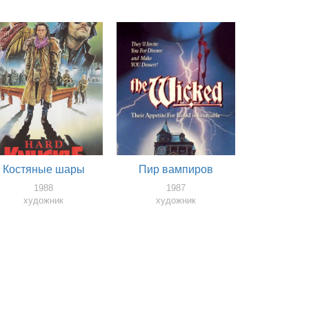
Костяные шары
Пир вампиров
1988
1987
художник
художник