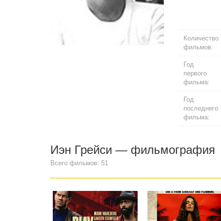
Количество
фильмов:
Год
первого
фильма:
Год
последнего
фильма:
Иэн Грейси — фильмография
Всего фильмов: 51