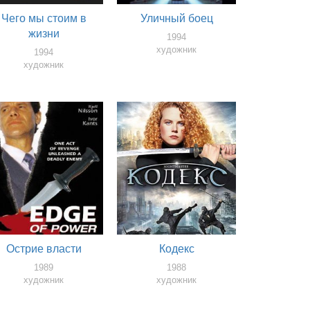
Чего мы стоим в
Уличный боец
жизни
1994
художник
1994
художник
Острие власти
Кодекс
1989
1988
художник
художник