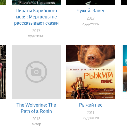
Пираты Карибского
Чужой: Завет
моря: Мертвецы не
2017
рассказывают сказки
художник
2017
художник
The Wolverine: The
Рыжий пес
Path of a Ronin
2011
художник
2013
актер