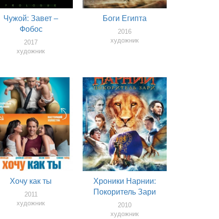
Чужой: Завет –
Боги Египта
Фобос
2016
художник
2017
художник
Хочу как ты
Хроники Нарнии:
Покоритель Зари
2011
художник
2010
художник