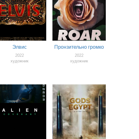
Элвис
Пронзительно громко
2022
2022
художник
художник