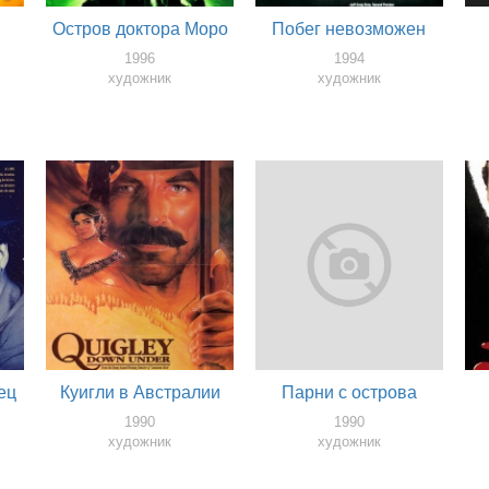
Остров доктора Моро
Побег невозможен
1996
1994
художник
художник
ец
Куигли в Австралии
Парни с острова
1990
1990
художник
художник