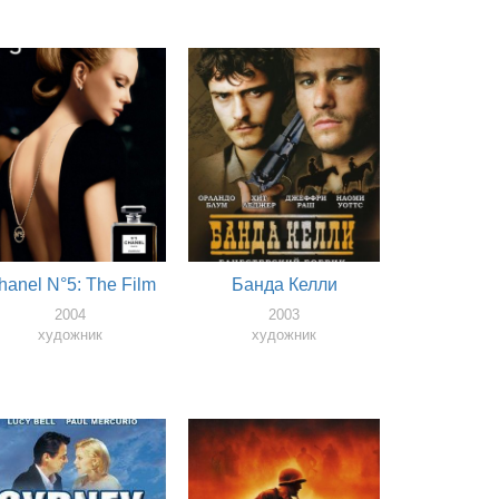
hanel N°5: The Film
Банда Келли
2004
2003
художник
художник