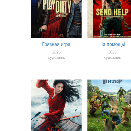
Грязная игра
На помощь!
2025
2025
художник
художник