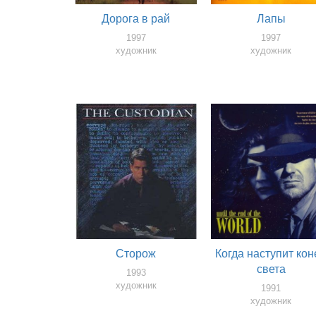
Дорога в рай
Лапы
1997
1997
художник
художник
Сторож
Когда наступит кон
света
1993
художник
1991
художник