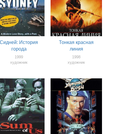
Сидней: История
Тонкая красная
города
линия
1999
1998
художник
художник