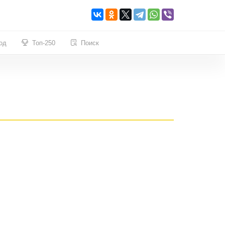
од
Топ-250
Поиск