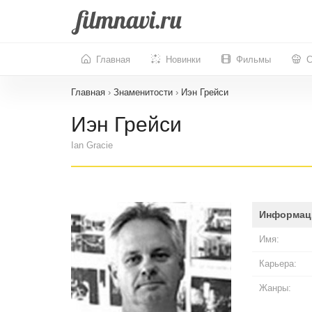
Главная
Новинки
Фильмы
С
Главная
›
Знаменитости
›
Иэн Грейси
Иэн Грейси
Ian Gracie
Информац
Имя:
Карьера:
Жанры: