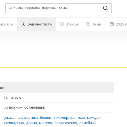
ериалы
Знаменитости
Жанры
Темы
2026 г
ия
Ian Gracie
Художник-постановщик
ужасы
,
фантастика
,
боевик
,
триллер
,
фэнтези
,
комедия
,
мелодрама
,
драма
,
мюзикл
,
приключения
,
семейный
,