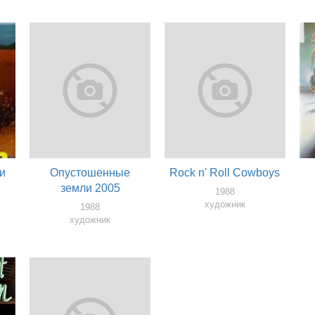
и
Опустошенные
Rock n' Roll Cowboys
земли 2005
1988
художник
1988
художник