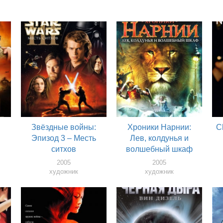
Звёздные войны:
Хроники Нарнии:
C
Эпизод 3 – Месть
Лев, колдунья и
ситхов
волшебный шкаф
2005
2005
художник
художник