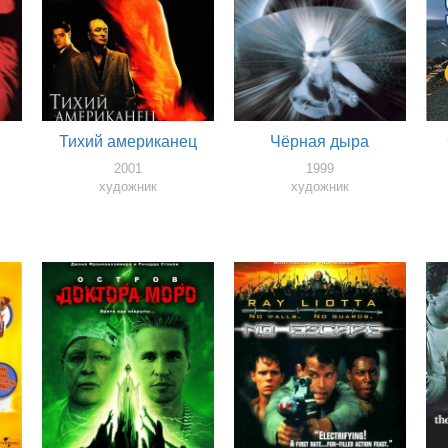
Тихий американец
Чёрная дыра
2001
1999
художник
художник