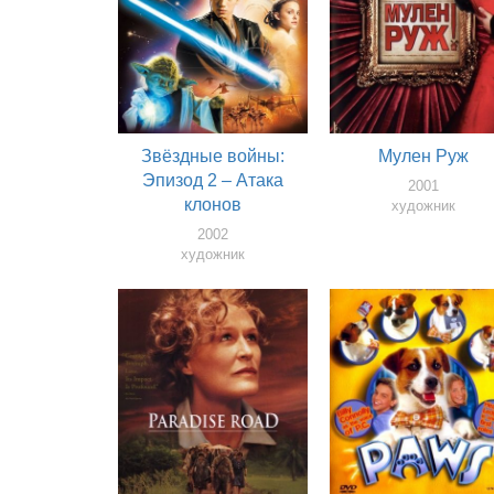
Звёздные войны:
Мулен Руж
Эпизод 2 – Атака
2001
клонов
художник
2002
художник