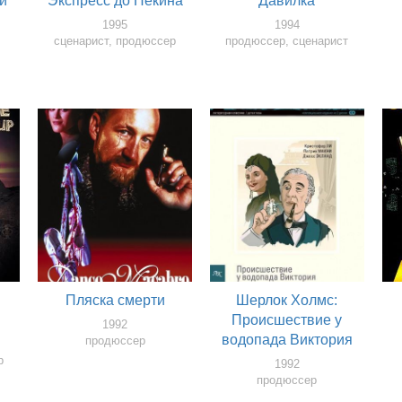
ни
Экспресс до Пекина
Давилка
1995
1994
сценарист, продюссер
продюссер, сценарист
Пляска смерти
Шерлок Холмс:
Происшествие у
1992
водопада Виктория
продюссер
р
1992
продюссер