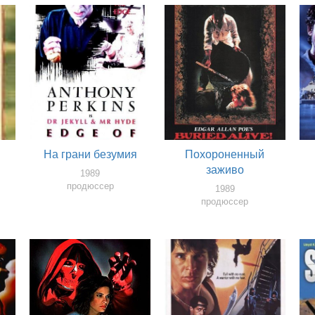
На грани безумия
Похороненный
заживо
1989
продюссер
1989
продюссер