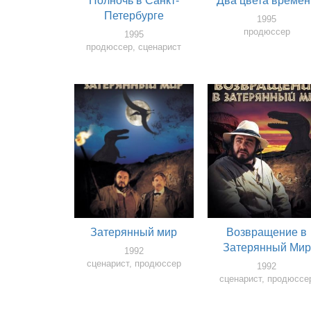
Полночь в Санкт-
Два цвета време
Петербурге
1995
продюссер
1995
продюссер, сценарист
Затерянный мир
Возвращение в
Затерянный Мир
1992
сценарист, продюссер
1992
сценарист, продюссе