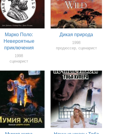
Марко Поло:
Дикая природа
Невероятные
1998
приключения
продюссер, сценарист
1998
сценарист