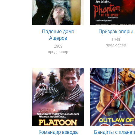
Падение дома
Призрак оперы
Ашеров
1989
продюссер
1989
продюссер
Командир взвода
Бандиты с плане