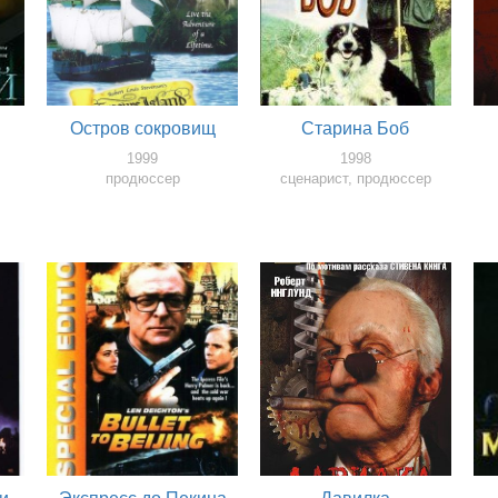
Остров сокровищ
Старина Боб
1999
1998
продюссер
сценарист, продюссер