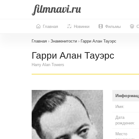
Главная
Новинки
Фильмы
С
Главная
›
Знаменитости
›
Гарри Алан Тауэрс
Гарри Алан Тауэрс
Harry Alan Towers
Информац
Имя:
Дата
рождения:
Место