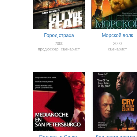
Город страха
Морской волк
2000
2000
продюссер, сценарист
сценарист