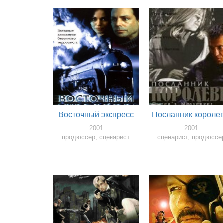
Восточный экспресс
Посланник короле
2001
2001
продюссер, сценарист
сценарист, продюссе