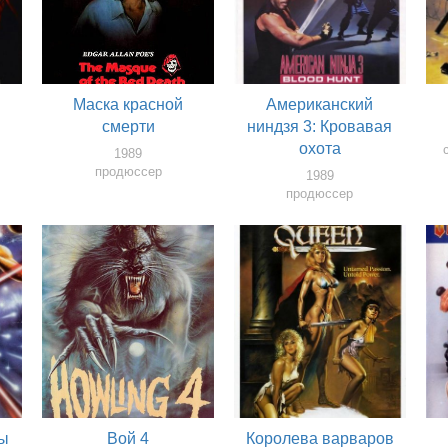
Маска красной
Американский
смерти
ниндзя 3: Кровавая
охота
1989
продюссер
1989
продюссер
ты
Вой 4
Королева варваров