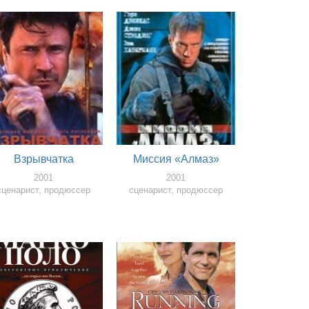
Взрывчатка
Миссия «Алмаз»
2001
2001
сценарист, продюссер
сценарист, продюссер