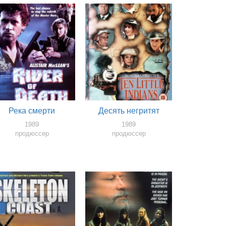
Река смерти
Десять негритят
1989
1989
продюссер
продюссер