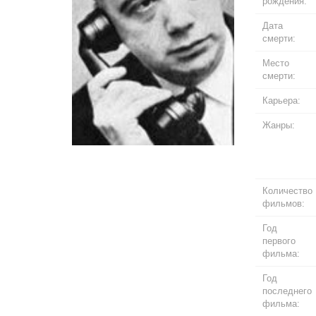
рождения:
Дата
смерти:
Место
смерти:
Карьера:
Жанры:
Количество
фильмов:
Год
первого
фильма:
Год
последнего
фильма: