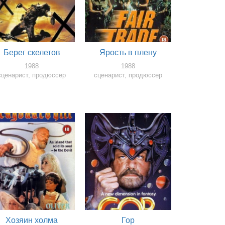
Берег скелетов
Ярость в плену
1988
1988
сценарист, продюссер
сценарист, продюссер
Хозяин холма
Гор