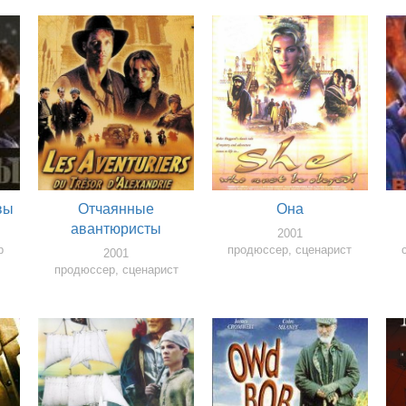
вы
Отчаянные
Она
авантюристы
2001
р
продюссер, сценарист
2001
продюссер, сценарист