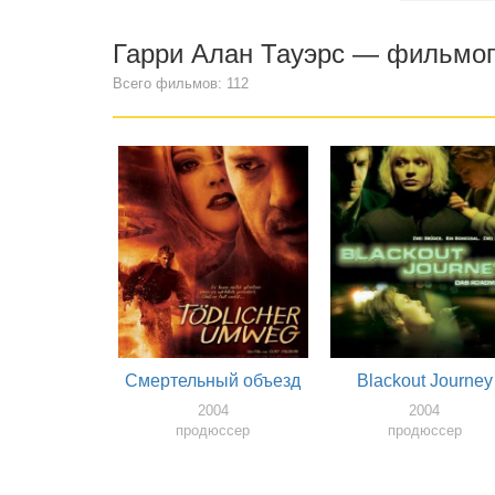
Гарри Алан Тауэрс — фильмо
Всего фильмов: 112
Смертельный объезд
Blackout Journey
2004
2004
продюссер
продюссер