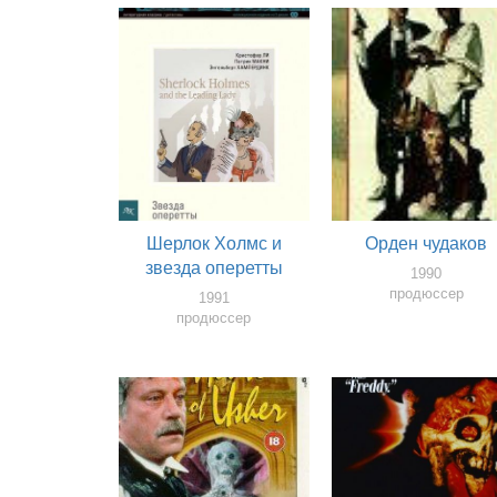
Шерлок Холмс и
Орден чудаков
звезда оперетты
1990
продюссер
1991
продюссер