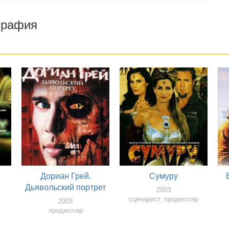
графия
Дориан Грей.
Сумуру
Дьявольский портрет
2003
сценарист, продюссер
2003
продюссер