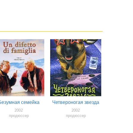
Безумная семейка
Четвероногая звезда
2002
2002
продюссер
продюссер