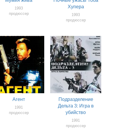
Мумия жива
Ночные ужасы Тоба
Хупера
1993
продюссер
1993
продюссер
Агент
Подразделение
Дельта 3: Игра в
1991
убийство
продюссер
1991
продюссер