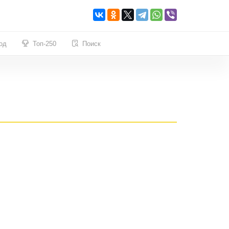
од
Топ-250
Поиск