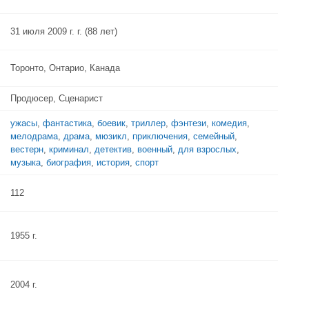
31 июля 2009 г. г. (88 лет)
Торонто, Онтарио, Канада
Продюсер, Сценарист
ужасы
,
фантастика
,
боевик
,
триллер
,
фэнтези
,
комедия
,
мелодрама
,
драма
,
мюзикл
,
приключения
,
семейный
,
вестерн
,
криминал
,
детектив
,
военный
,
для взрослых
,
музыка
,
биография
,
история
,
спорт
112
1955 г.
2004 г.