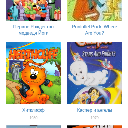
Первое Рождество
Pontoffel Pock, Where
медведя Йоги
Are You?
1980
1980
актер
актер
Хитклифф
Каспер и ангелы
1980
1979
актер
актер