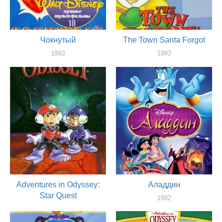
Чокнутый
The Town Santa Forgot
1993
1993
актер
актер
Adventures in Odyssey:
Аладдин
Star Quest
1992
актер
1993
актер