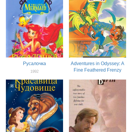
Русалочка
Adventures in Odyssey: A
Fine Feathered Frenzy
1992
актер
1992
актер