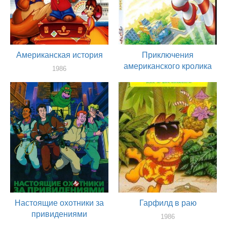
Американская история
Приключения
американского кролика
1986
актер
1986
актер
Настоящие охотники за
Гарфилд в раю
привидениями
1986
актер