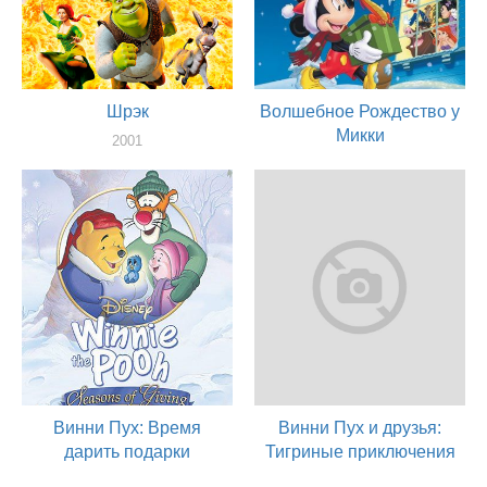
Шрэк
Волшебное Рождество у
Микки
2001
актер
2001
актер
Винни Пух: Время
Винни Пух и друзья:
дарить подарки
Тигриные приключения
1999
1997