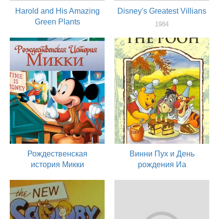
Harold and His Amazing
Disney's Greatest Villians
Green Plants
1984
актер
1984
актер
Рождественская
Винни Пух и День
история Микки
рождения Иа
1983
1983
актер
актер