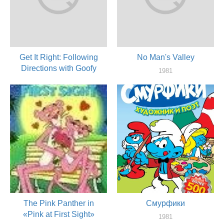
Get It Right: Following
No Man's Valley
Directions with Goofy
1981
актер
1982
актер
The Pink Panther in
Смурфики
«Pink at First Sight»
1981