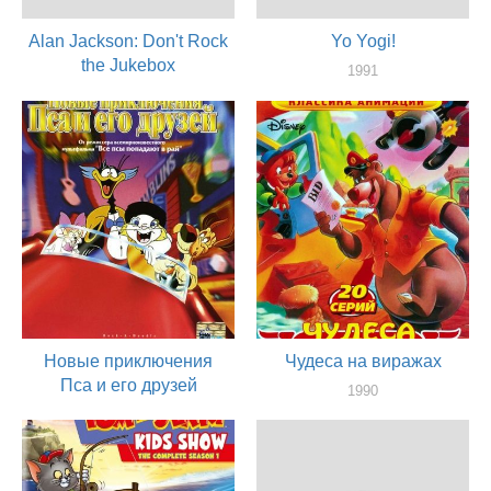
Alan Jackson: Don't Rock
Yo Yogi!
the Jukebox
1991
актер
1991
актер
Новые приключения
Чудеса на виражах
Пса и его друзей
1990
актер
1990
актер