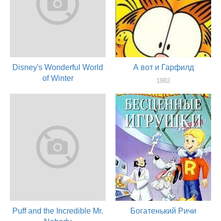
Disney's Wonderful World
А вот и Гарфилд
of Winter
1982
актер
1983
актер
Puff and the Incredible Mr.
Богатенький Ричи