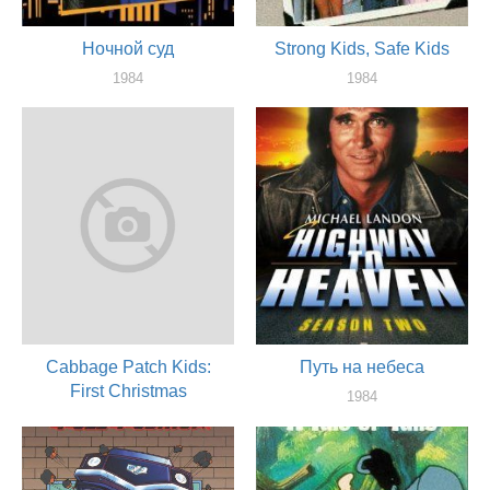
Ночной суд
Strong Kids, Safe Kids
1984
1984
актер
актер
Cabbage Patch Kids:
Путь на небеса
First Christmas
1984
актер
1984
актер