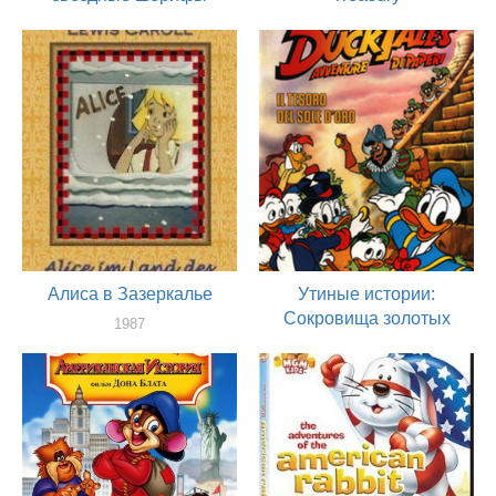
1987
1987
актер
актер
Алиса в Зазеркалье
Утиные истории:
Сокровища золотых
1987
солнц
актер
1987
актер