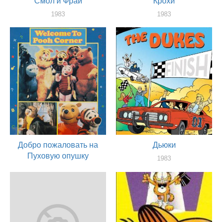
Смол и Фрай
Крохи
1983
1983
актер
актер
Добро пожаловать на
Дьюки
Пуховую опушку
1983
актер
1983
актер