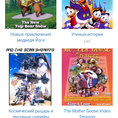
Новые приключения
Утиные истории
медведя Йоги
1987
актер
1988
актер
Космический рыцарь и
The Mother Goose Video
звездные шерифы
Treasury