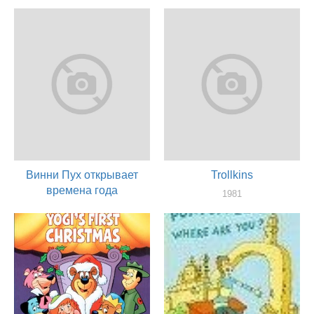
актер
1981
актер
Винни Пух открывает
Trollkins
времена года
1981
актер
1981
актер