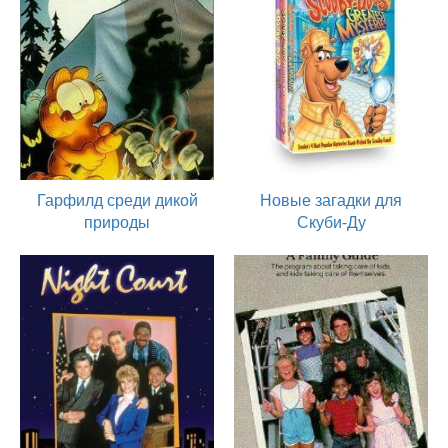
Гарфилд среди дикой
Новые загадки для
природы
Скуби-Ду
1984
1984
актер
актер