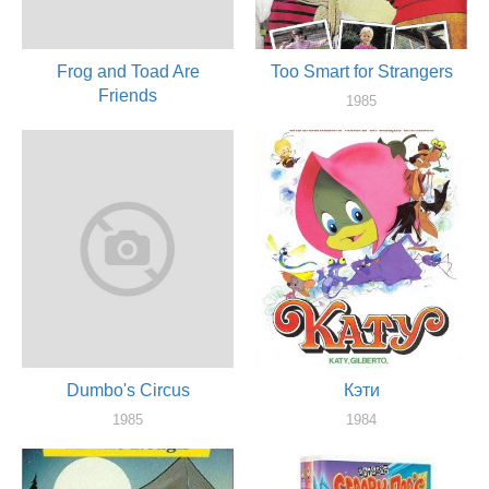
Frog and Toad Are
Too Smart for Strangers
Friends
1985
актер
1985
актер
Dumbo's Circus
Кэти
1985
1984
актер
актер