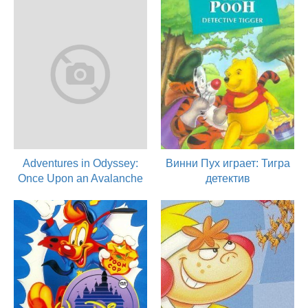
актер
актер
Adventures in Odyssey:
Винни Пух играет: Тигра
Once Upon an Avalanche
детектив
1994
1994
актер
актер