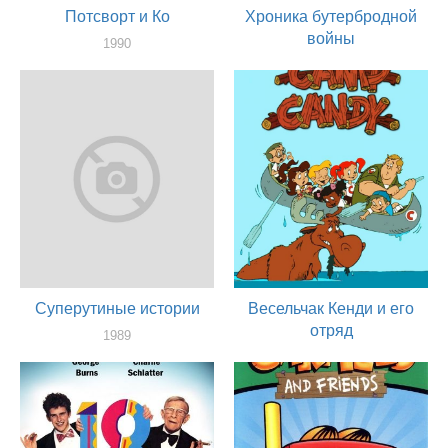
Потсворт и Ко
Хроника бутербродной
войны
1990
актер
1989
актер
Суперутиные истории
Весельчак Кенди и его
отряд
1989
актер
1989
актер