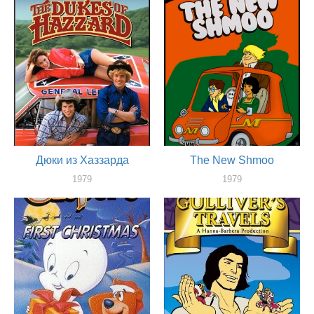
Дюки из Хаззарда
The New Shmoo
1979
1979
актер
актер