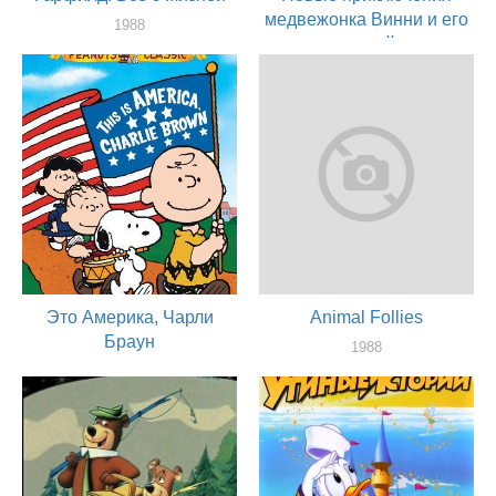
медвежонка Винни и его
1988
друзей
актер
1988
актер
Это Америка, Чарли
Animal Follies
Браун
1988
актер
1988
актер