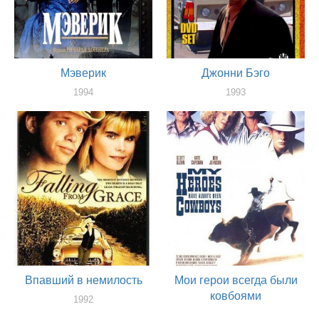
Мэверик
Джонни Бэго
1994
1993
актер
актер
Впавший в немилость
Мои герои всегда были
ковбоями
1992
актер
1991