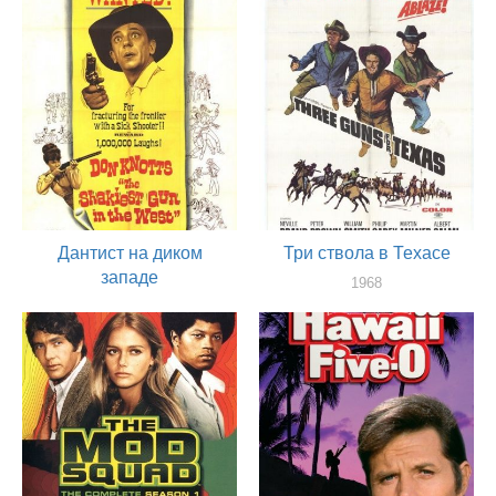
Дантист на диком
Три ствола в Техасе
западе
1968
актер
1968
актер