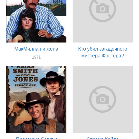
МакМиллан и жена
Кто убил загадочного
мистера Фостера?
1971
актер
1971
актер