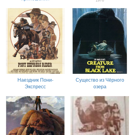
1976
актер
1976
актер
Наездник Пони-
Существо из Чёрного
Экспресс
озера
1976
1976
актер
актер