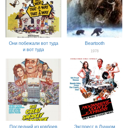
Они побежали вот туда
Beartooth
и вот туда
1978
актер
1978
актер
Последний из ковбоев
Экспресс в Лунном