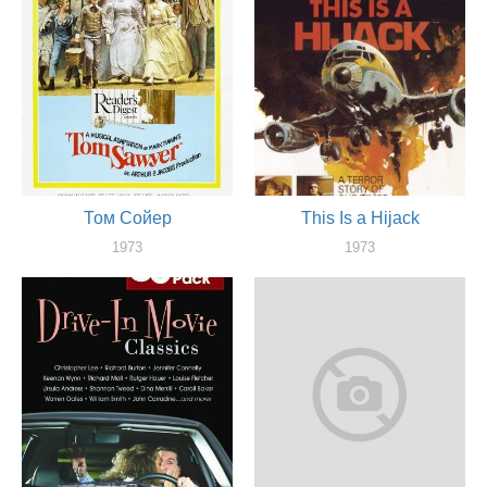
Том Сойер
This Is a Hijack
1973
1973
актер
актер