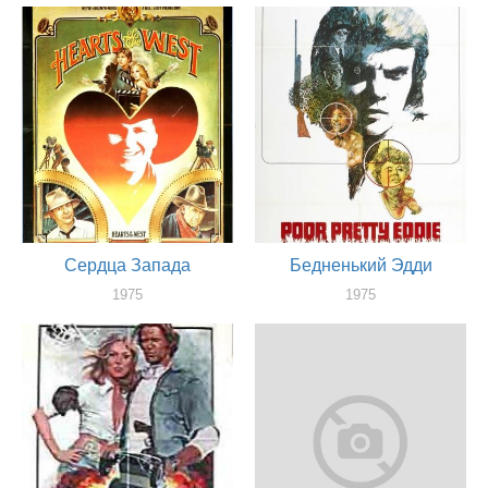
1976
актер
Сердца Запада
Бедненький Эдди
1975
1975
актер
актер