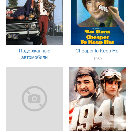
Подержанные
Cheaper to Keep Her
автомобили
1980
актер
1980
актер