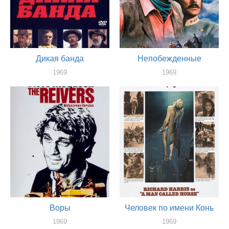
Дикая банда
Непобежденные
1969
1969
актер
актер
Воры
Человек по имени Конь
1969
1969