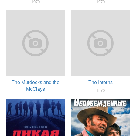
1970
1970
актер
актер
The Murdocks and the
The Interns
McClays
1970
актер
1970
актер