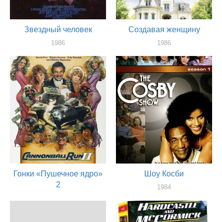
Звездный человек
Создавая женщину
1986
1986
актер
актер
Гонки «Пушечное ядро»
Шоу Косби
2
1984
актер
1984
актер