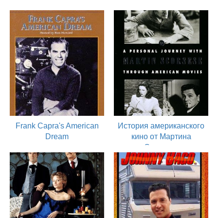
Frank Capra's American
История американского
Dream
кино от Мартина
Скорсезе
1997
актер
1995
актер