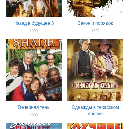
Назад в будущее 3
Закон и порядок
1990
1990
актер
актер
Вечерняя тень
Однажды в техасском
поезде
1990
актер
1988
актер