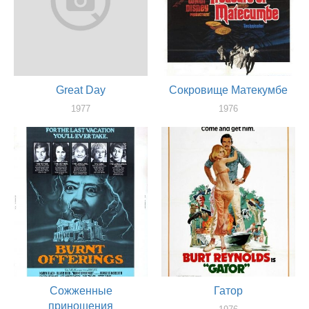
Great Day
Сокровище Матекумбе
1977
1976
актер
актер
Сожженные
Гатор
приношения