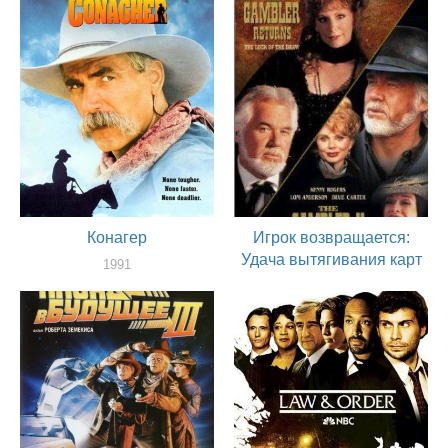
актер
Конагер
Игрок возвращается:
Удача вытягивания карт
1991
актер
1991
актер