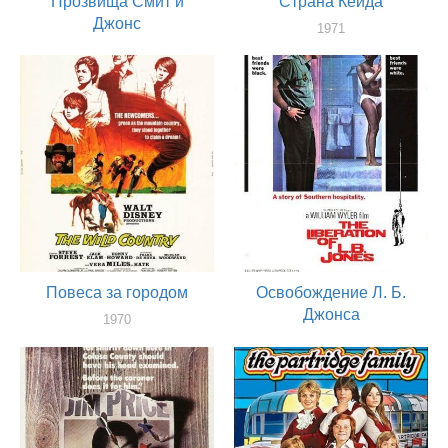
Прозвища Смит и
Страна Кейда
Джонс
1971
актер
1971
актер
Повеса за городом
Освобождение Л. Б.
Джонса
1970
актер
1970
актер