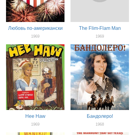
Любовь по-американски
The Flim-Flam Man
1969
1969
актер
актер
Hee Haw
Бандолеро!
1969
1968
актер
актер