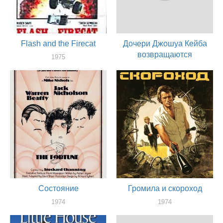
Flash and the Firecat
Дочери Джошуа Кейба
возвращаются
1975
актер
1975
актер
Состояние
Громила и скороход
1974
1974
актер
актер