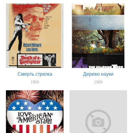
актер
актер
Смерть стрелка
Дерево науки
1969
1969
актер
актер