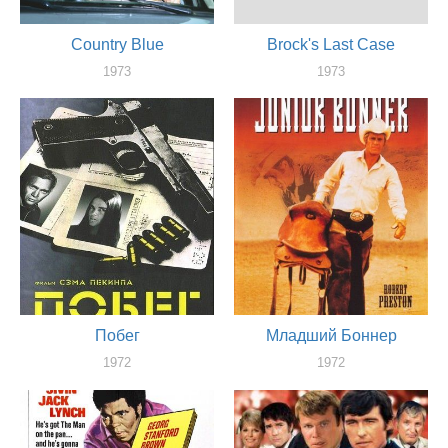
Country Blue
Brock's Last Case
1973
1973
актер
актер
Побег
Младший Боннер
1972
1972
актер
актер