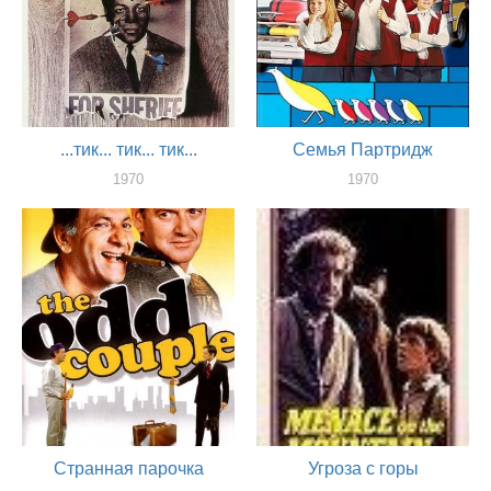
...тик... тик... тик...
Семья Партридж
1970
1970
актер
актер
Странная парочка
Угроза с горы