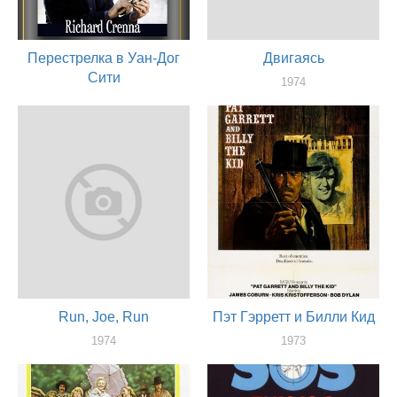
Перестрелка в Уан-Дог
Двигаясь
Сити
1974
актер
1974
актер
Run, Joe, Run
Пэт Гэрретт и Билли Кид
1974
1973
актер
актер