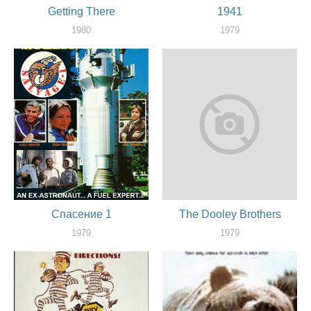
Getting There
1941
1980
1979
актер
актер
Спасение 1
The Dooley Brothers
1979
1979
актер
актер