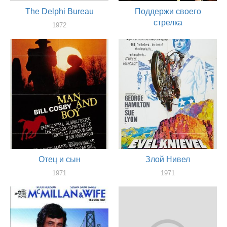
The Delphi Bureau
Поддержи своего
стрелка
1972
актер
1971
актер
Отец и сын
Злой Нивел
1971
1971
актер
актер