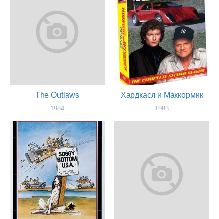
The Outlaws
Хардкасл и Маккормик
1984
1983
актер
актер