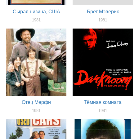
Сырая низина, США
Брет Мэверик
1981
1981
актер
актер
Отец Мерфи
Тёмная комната
1981
1981
актер
актер