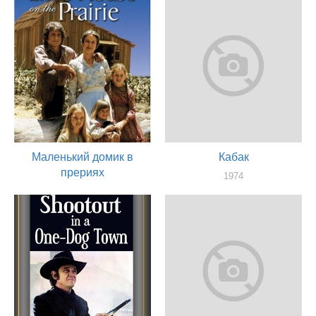
Маленький домик в
Кабак
прериях
1974
актер
1974
актер