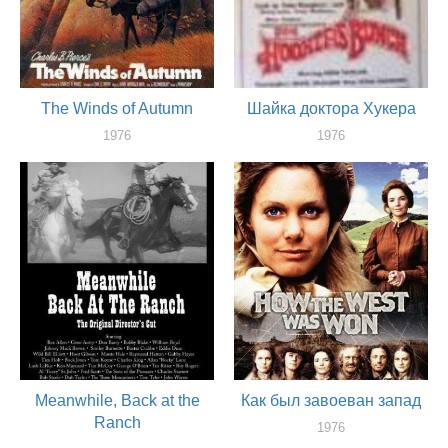
The Winds of Autumn
Шайка доктора Хукера
1976
1976
актер
актер
Meanwhile, Back at the
Как был завоеван запад
Ranch
1976
актер