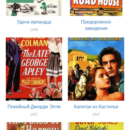
Удача ирландца
Придорожное
заведение
1948
оператор
1948
оператор
Покойный Джордж Эпли
Капитан из Кастильи
1947
1947
оператор
оператор