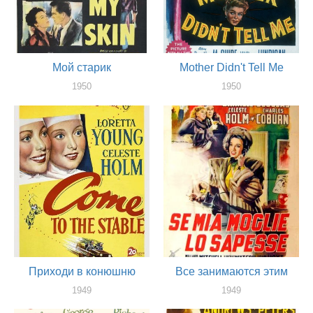
Мой старик
Mother Didn't Tell Me
1950
1950
оператор
оператор
Приходи в конюшню
Все занимаются этим
1949
1949
оператор
оператор