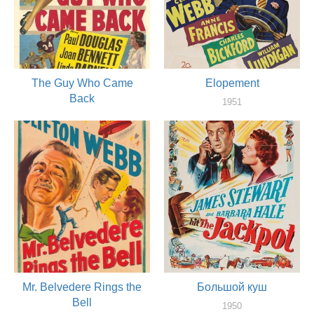
The Guy Who Came
Elopement
Back
1951
оператор
1951
оператор
Mr. Belvedere Rings the
Большой куш
Bell
1950