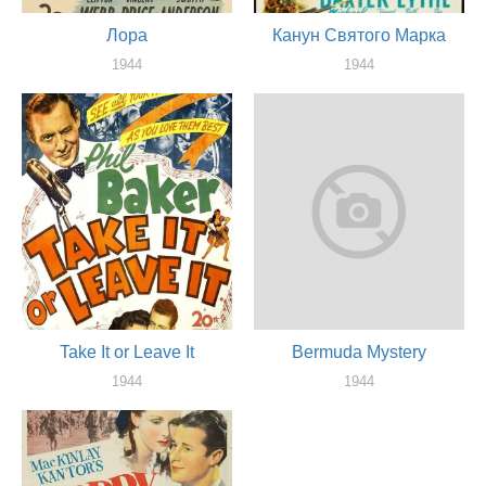
Лора
Канун Святого Марка
1944
1944
оператор
оператор
Take It or Leave It
Bermuda Mystery
1944
1944
оператор
оператор