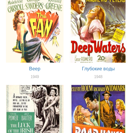
Веер
Глубокие воды
1949
1948
оператор
оператор