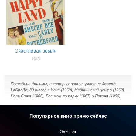
Счастливая земля
1943
оператор
Последние фильмы, в которых принял участие
Joseph
LaShelle
: 80 шагов к Ионе (1969), Медицинский центр (1969),
Kona Coast (1968), Босиком по парку (1967) и Погоня (1966).
Популярное кино прямо сейчас
Одиссея