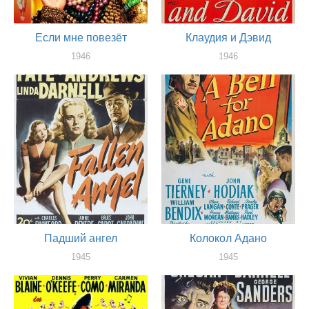
Если мне повезёт
Клаудия и Дэвид
1946
1946
оператор
оператор
Падший ангел
Колокол Адано
1945
1945
оператор
оператор