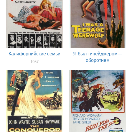
Калифорнийские семьи
Я был тинейджером—
оборотнем
1957
оператор
1957
оператор