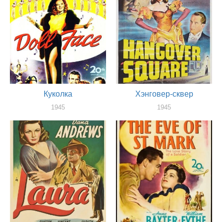
Куколка
Хэнговер-сквер
1945
1945
оператор
оператор