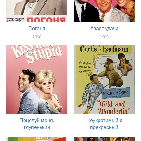
Погоня
Азарт удачи
1966
1966
оператор
оператор
Поцелуй меня,
Неукротимый и
глупенький
прекрасный
1964
1964