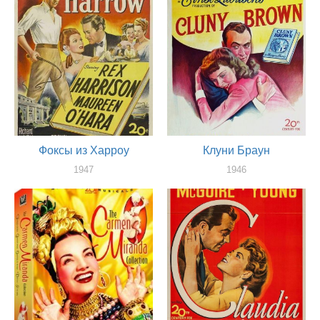
Фоксы из Харроу
Клуни Браун
1947
1946
оператор
оператор