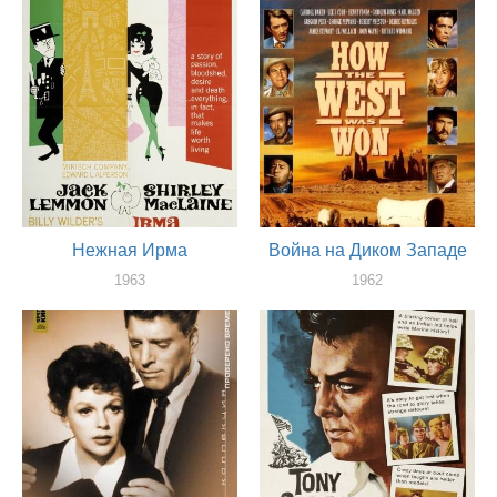
оператор
оператор
Нежная Ирма
Война на Диком Западе
1963
1962
оператор
оператор