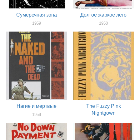
Сумеречная зона
Долгое жаркое лето
1959
1958
оператор
оператор
Нагие и мертвые
The Fuzzy Pink
Nightgown
1958
оператор
1957
оператор