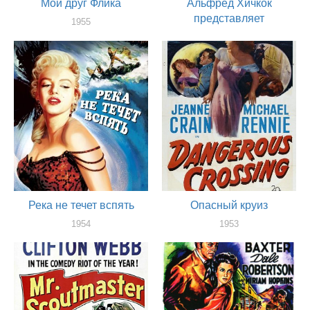
Мой друг Флика
Альфред Хичкок
представляет
1955
оператор
1955
оператор
Река не течет вспять
Опасный круиз
1954
1953
оператор
оператор