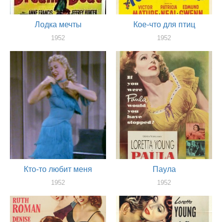
Лодка мечты
Кое-что для птиц
1952
1952
актер
актер
Кто-то любит меня
Паула
1952
1952
актер
актер