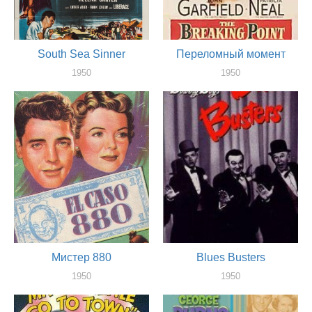
South Sea Sinner
Переломный момент
1950
1950
актер
актер
Мистер 880
Blues Busters
1950
1950
актер
актер