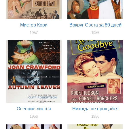
Мистер Кори
Вокруг Света за 80 дней
1957
1956
актер
актер
Осенние листья
Никогда не прощайся
1956
1956
актер
актер