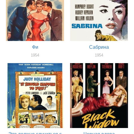
Фи
Сабрина
1954
1954
актер
актер