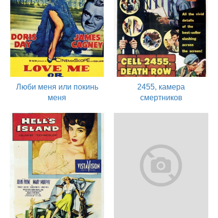
Люби меня или покинь
2455, камера
меня
смертников
1955
1955
актер
актер