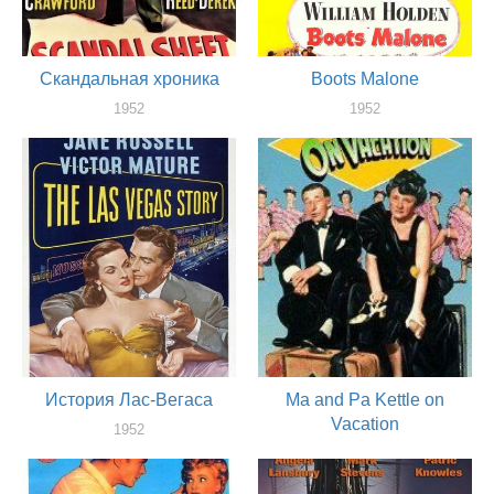
Скандальная хроника
Boots Malone
1952
1952
актер
актер
История Лас-Вегаса
Ma and Pa Kettle on
Vacation
1952
актер
1952
актер