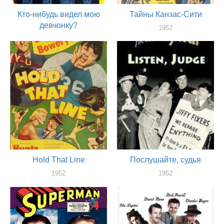
Кто-нибудь видел мою
Тайны Канзас-Сити
девчонку?
1952
актер
1952
актер
Hold That Line
Послушайте, судья
1952
1952
актер
актер