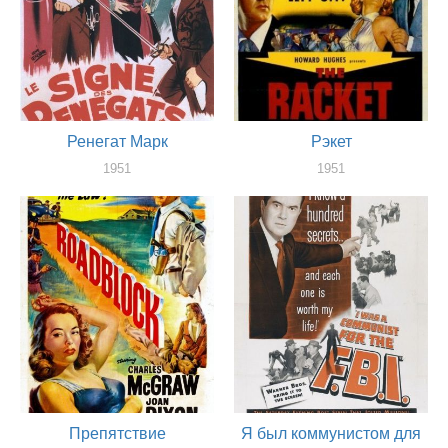
Ренегат Марк
Рэкет
1951
1951
актер
актер
Препятствие
Я был коммунистом для