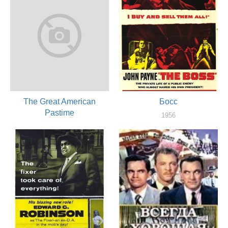
The Great American
Босс
Pastime
1956
актер
1956
актер