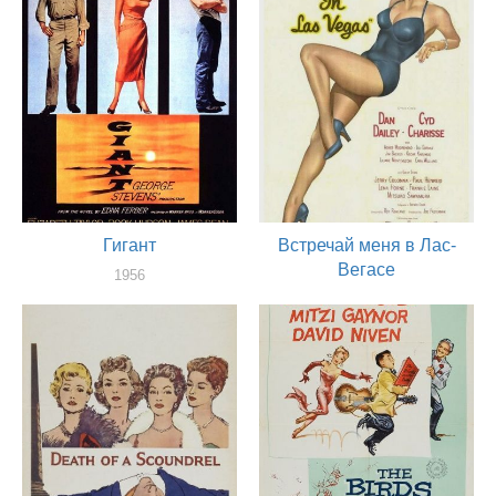
Гигант
Встречай меня в Лас-
Вегасе
1956
актер
1956
актер