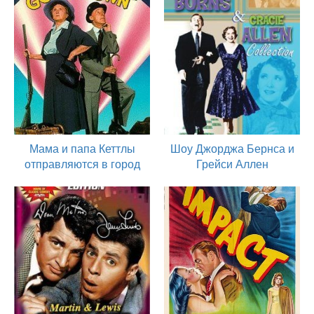
Мама и папа Кеттлы
Шоу Джорджа Бернса и
отправляются в город
Грейси Аллен
1950
1950
актер
актер