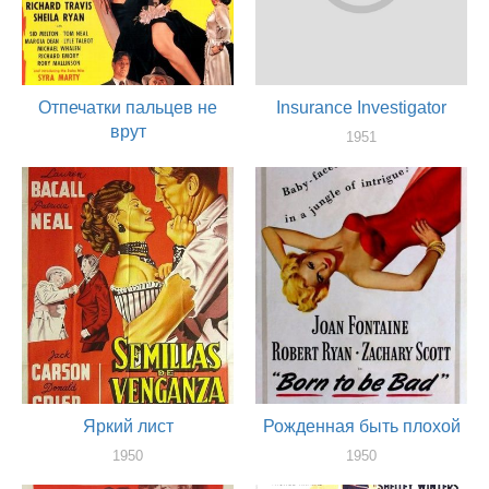
Отпечатки пальцев не
Insurance Investigator
врут
1951
актер
1951
актер
Яркий лист
Рожденная быть плохой
1950
1950
актер
актер