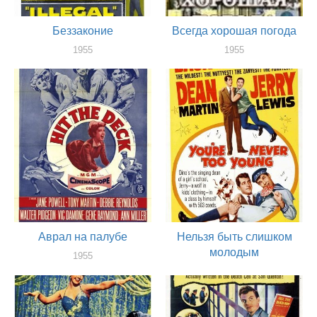
Беззаконие
Всегда хорошая погода
1955
1955
актер
актер
Аврал на палубе
Нельзя быть слишком
молодым
1955
актер
1955
актер