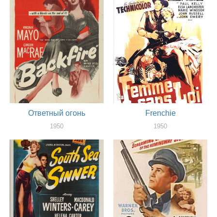
Ответный огонь
Frenchie
1950
1950
актер
актер