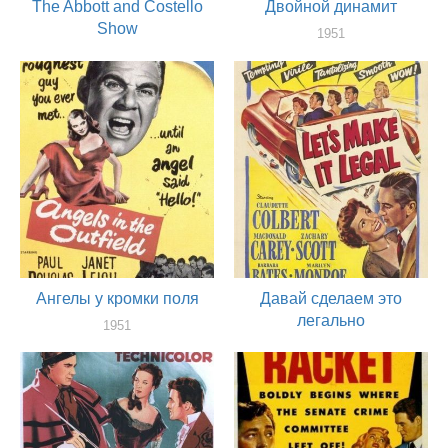
The Abbott and Costello
Двойной динамит
Show
1951
актер
1952
актер
Ангелы у кромки поля
Давай сделаем это
легально
1951
актер
1951
актер