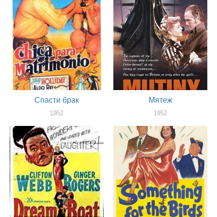
Спасти брак
Мятеж
1952
1952
актер
актер