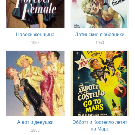
Навеки женщина
Латинские любовники
1953
1953
актер
актер
А вот и девушки
Эбботт и Костелло летят
на Марс
1953