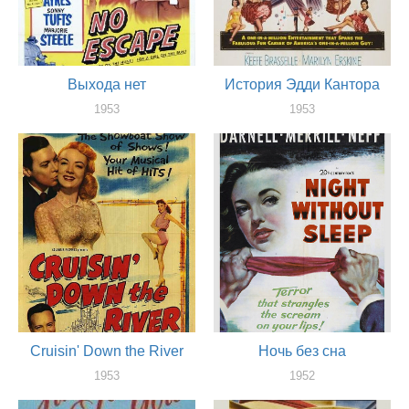
Выхода нет
История Эдди Кантора
1953
1953
актер
актер
Cruisin' Down the River
Ночь без сна
1953
1952
актер
актер