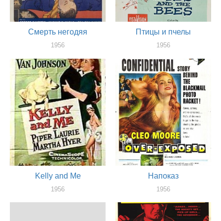
Смерть негодяя
Птицы и пчелы
1956
1956
актер
актер
Kelly and Me
Напоказ
1956
1956
актер
актер