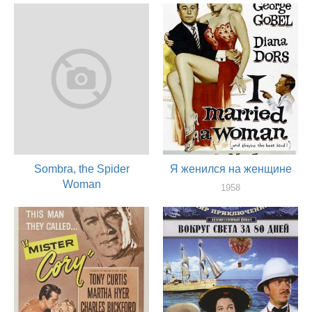
Sombra, the Spider
Я женился на женщине
Woman
1958
актер
1966
актер