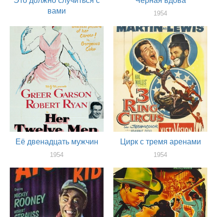
Это должно случиться с
Черная вдова
вами
1954
актер
1954
актер
Её двенадцать мужчин
Цирк с тремя аренами
1954
1954
актер
актер