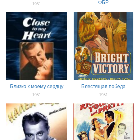
ФБР
1951
актер
1951
актер
Близко к моему сердцу
Блестящая победа
1951
1951
актер
актер