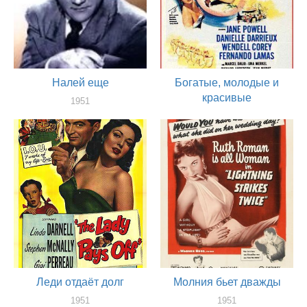
Налей еще
Богатые, молодые и
красивые
1951
актер
1951
актер
Леди отдаёт долг
Молния бьет дважды
1951
1951