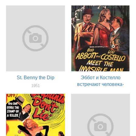
актер
актер
St. Benny the Dip
Эббот и Костелло
встречают человека-
1951
невидимку
актер
1951
актер