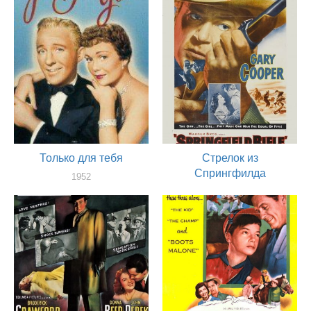
Только для тебя
Стрелок из
Спрингфилда
1952
актер
1952
актер