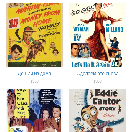
актер
1953
актер
Деньги из дома
Сделаем это снова
1953
1953
актер
актер