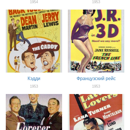
1954
1953
актер
актер
Кэдди
Французский рейс
1953
1953
актер
актер