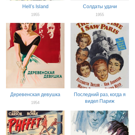
Hell's Island
Солдаты удачи
1955
1955
актер
актер
Деревенская девушка
Последний раз, когда я
видел Париж
1954
актер
1954
актер