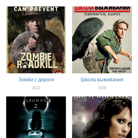
Зомби с дороги
Школа выживания
2010
2008
актер
актер