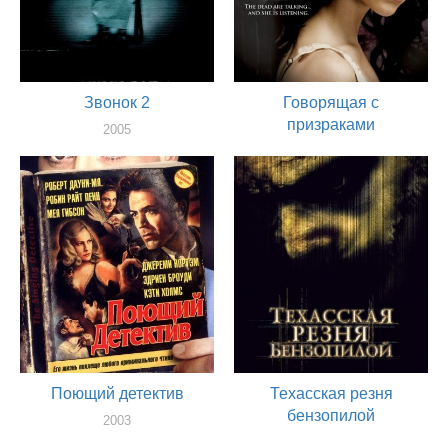
Звонок 2
Говорящая с
призраками
2005
актер
2005
актер
Поющий детектив
Техасская резня
бензопилой
2003
актер
2003