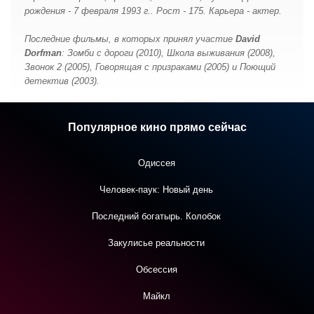
рождения - 7 февраля 1993 г.. Рост - 175. Карьера - актер.
Последние фильмы, в которых принял участие
David
Dorfman
: Зомби с дороги (2010), Школа выживания (2008),
Звонок 2 (2005), Говорящая с призраками (2005) и Поющий
детектив (2003).
Популярное кино прямо сейчас
Одиссея
Человек-паук: Новый день
Последний богатырь. Колобок
Закулисье реальности
Обсессия
Майкл