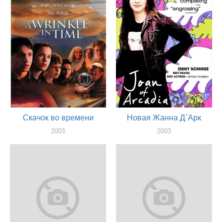
актер
Скачок во времени
Новая Жанна Д`Арк
2003
2003
актер
актер