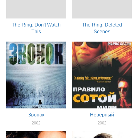
The Ring: Don't Watch
The Ring: Deleted
This
Scenes
2003
2003
актер
актер
Звонок
Неверный
2002
2002
актер
актер