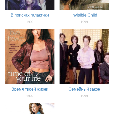
В поисках галактики
Invisible Child
1999
1999
актер
актер
Время твоей жизни
Семейный закон
1999
1999
актер
актер