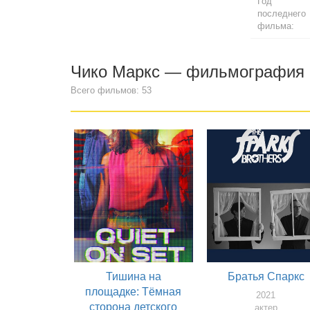
Год
последнего
фильма:
Чико Маркс — фильмография
Всего фильмов: 53
Тишина на
Братья Спаркс
площадке: Тёмная
2021
сторона детского
актер