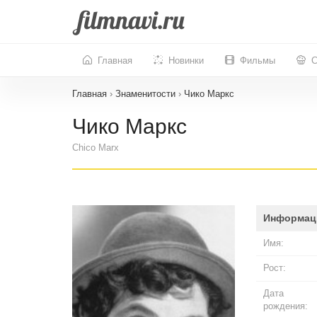
Главная
Новинки
Фильмы
С
Главная
›
Знаменитости
›
Чико Маркс
Чико Маркс
Chico Marx
Информац
Имя:
Рост:
Дата
рождения: