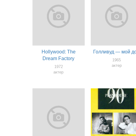
Hollywood: The
Голливуд — мой д
Dream Factory
1965
актер
1972
актер