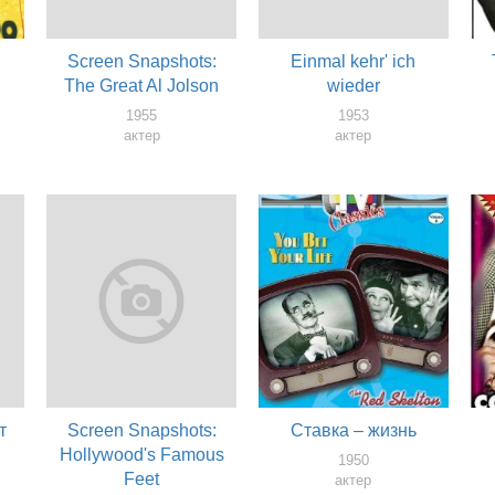
Screen Snapshots:
Einmal kehr' ich
The Great Al Jolson
wieder
1955
1953
актер
актер
т
Screen Snapshots:
Ставка – жизнь
Hollywood's Famous
1950
Feet
актер