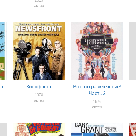
2015
актер
юр
Кинофронт
Вот это развлечение!
Часть 2
1978
актер
1976
актер