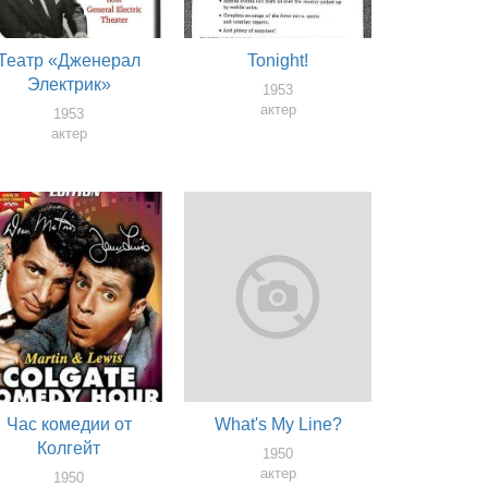
Театр «Дженерал
Tonight!
Электрик»
1953
актер
1953
актер
Час комедии от
What's My Line?
Колгейт
1950
актер
1950