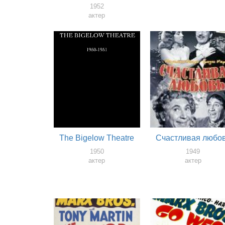
Comedians
1952
актер
The Bigelow Theatre
Счастливая любо
1950
1949
актер
актер