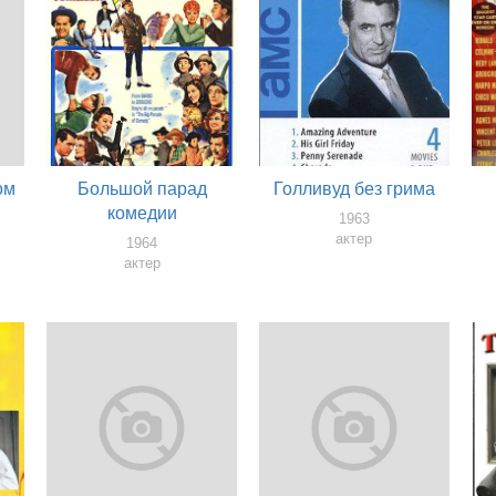
ом
Большой парад
Голливуд без грима
комедии
1963
актер
1964
актер