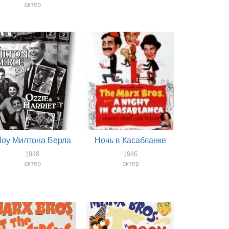
актер
оу Милтона Берла
Ночь в Касабланке
1948
1946
актер
актер