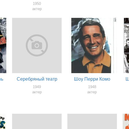
1950
актер
вь
Серебряный театр
Шоу Перри Комо
Ш
1949
1948
актер
актер