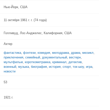
Нью-Йорк, США
11 октября 1961 г. г. (74 года)
Голливуд, Лос-Анджелес, Калифорния, США
Актер
фантастика
,
фэнтези
,
комедия
,
мелодрама
,
драма
,
мюзикл
,
приключения
,
семейный
,
документальный
,
вестерн
,
мультфильм
,
короткометражка
,
криминал
,
детектив
,
военный
,
музыка
,
биография
,
история
,
спорт
,
ток-шоу
,
игра
,
новости
53
1921 г.