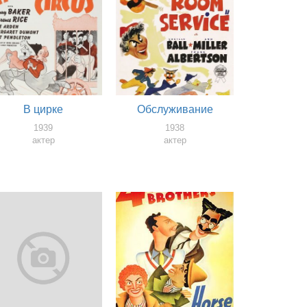
В цирке
Обслуживание
1939
1938
актер
актер