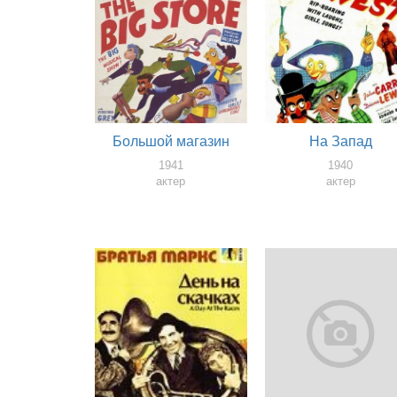
Большой магазин
На Запад
1941
1940
актер
актер