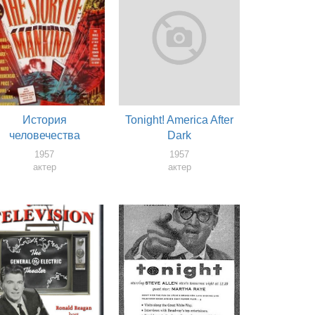
История
Tonight! America After
человечества
Dark
1957
1957
актер
актер