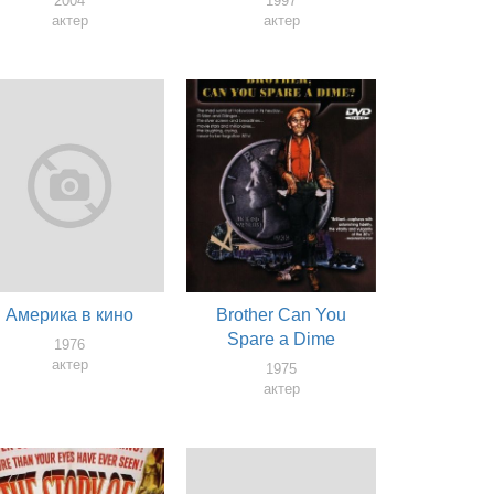
2004
1997
актер
актер
Америка в кино
Brother Can You
Spare a Dime
1976
актер
1975
актер