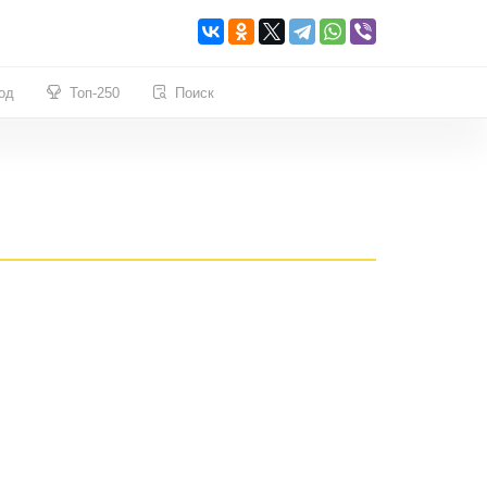
од
Топ-250
Поиск