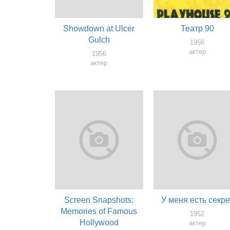
Showdown at Ulcer
Театр 90
Gulch
1956
актер
1956
актер
Screen Snapshots:
У меня есть секре
Memories of Famous
1952
Hollywood
актер