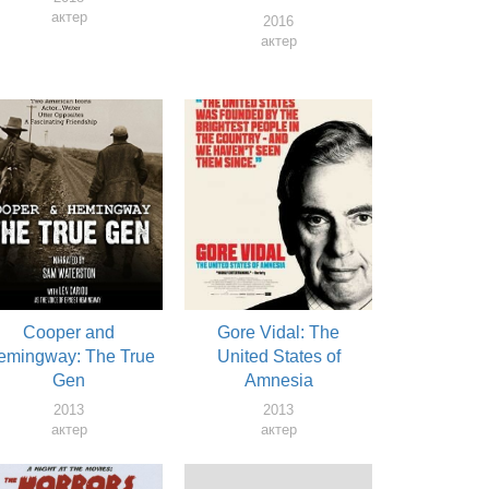
актер
2016
актер
Cooper and
Gore Vidal: The
emingway: The True
United States of
Gen
Amnesia
2013
2013
актер
актер