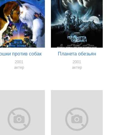
ошки против собак
Планета обезьян
2001
2001
актер
актер