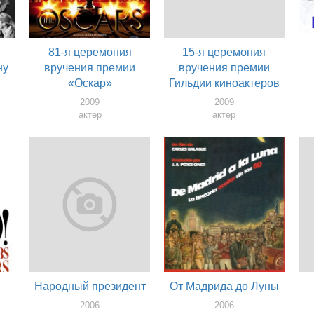
81-я церемония
15-я церемония
ну
вручения премии
вручения премии
«Оскар»
Гильдии киноактеров
2009
2009
актер
актер
Народный президент
От Мадрида до Луны
2006
2006