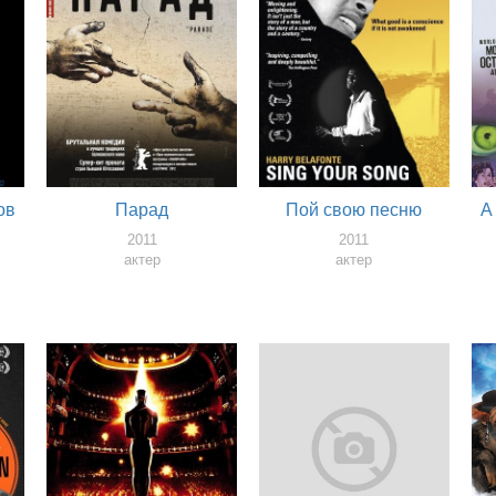
ов
Парад
Пой свою песню
A
2011
2011
актер
актер