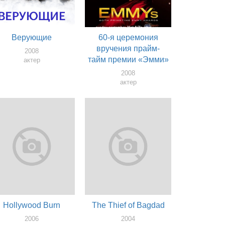
Верующие
60-я церемония
вручения прайм-
2008
тайм премии «Эмми»
актер
2008
актер
Hollywood Burn
The Thief of Bagdad
2006
2004