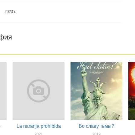
2023 г.
афия
e
La naranja prohibida
Во славу тьмы?
2021
2019