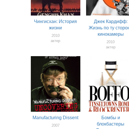
Чингисхан: История
Джек Кардифф:
жизни
Жизнь по ту сторо
кинокамеры
2010
актер
2010
актер
Manufacturing Dissent
Бомбы и
блокбастеры
2007