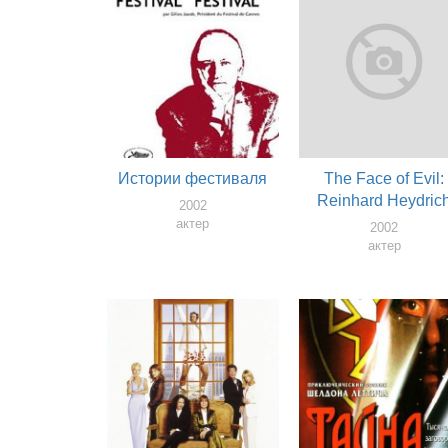
Истории фестиваля
The Face of Evil:
Reinhard Heydric
2002
актер
2002
актер