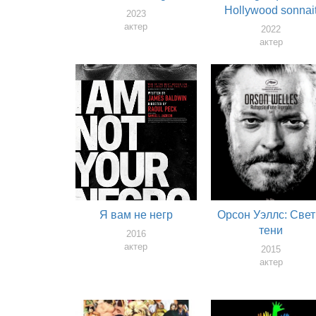
Hollywood sonnai
2023
l'alarme
актер
2022
актер
Я вам не негр
Орсон Уэллс: Свет
тени
2016
актер
2015
актер