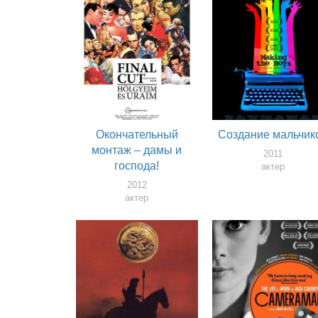
Окончательный
Создание мальчик
монтаж – дамы и
2011
господа!
актер
2012
актер