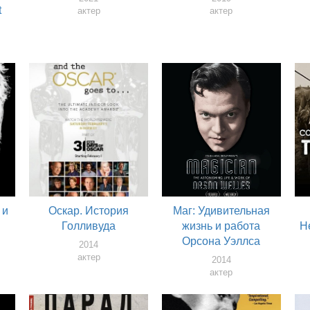
t
актер
актер
 и
Оскар. История
Маг: Удивительная
Голливуда
жизнь и работа
H
Орсона Уэллса
2014
актер
2014
актер