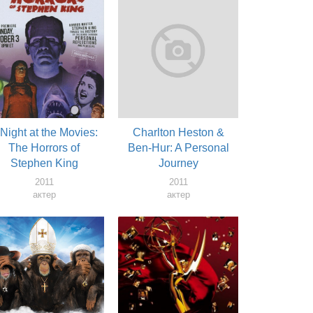
 Night at the Movies:
Charlton Heston &
The Horrors of
Ben-Hur: A Personal
Stephen King
Journey
2011
2011
актер
актер