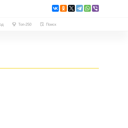
од
Топ-250
Поиск