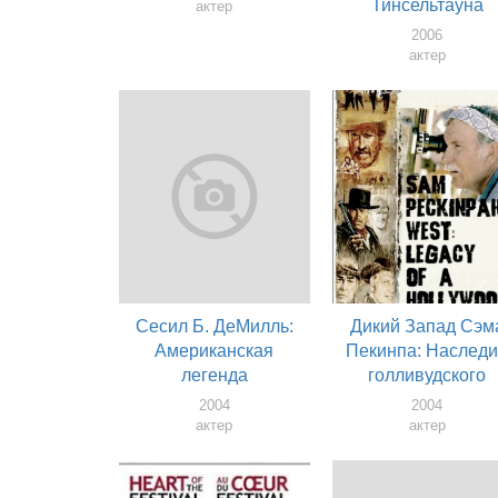
Тинсельтауна
актер
2006
актер
Сесил Б. ДеМилль:
Дикий Запад Сэм
Американская
Пекинпа: Наслед
легенда
голливудского
бунтаря
2004
2004
актер
актер