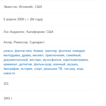
Эванстон, Иллинойс, США
5 апреля 2008 г. г. (84 года)
Лос-Анджелес, Калифорния, США
Актер, Режиссер, Сценарист
ужасы
,
фантастика
,
боевик
,
триллер
,
фэнтези
,
комедия
,
мелодрама
,
драма
,
мюзикл
,
приключения
,
семейный
,
документальный
,
вестерн
,
мультфильм
,
короткометражка
,
криминал
,
детектив
,
фильм-нуар
,
военный
,
музыка
,
биография
,
история
,
спорт
,
реальное ТВ
,
ток-шоу
,
игра
,
новости
321
1941 г.