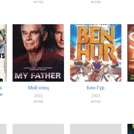
актер
актер
а
Мой отец
Бен-Гур
ие
2003
2003
актер
актер