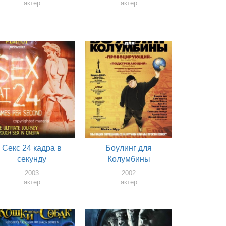
актер
актер
Секс 24 кадра в
Боулинг для
секунду
Колумбины
2003
2002
актер
актер