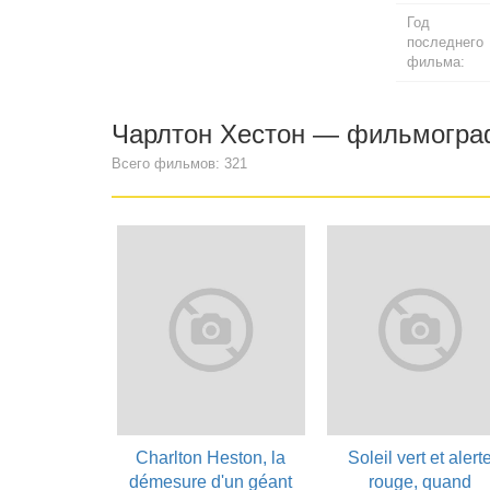
Год
последнего
фильма:
Чарлтон Хестон — фильмогр
Всего фильмов: 321
Charlton Heston, la
Soleil vert et alert
démesure d'un géant
rouge, quand