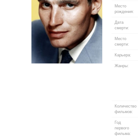
Место
рождения:
Дата
смерти:
Место
смерти:
Карьера:
Жанры:
Количество
фильмов:
Год
первого
фильма: