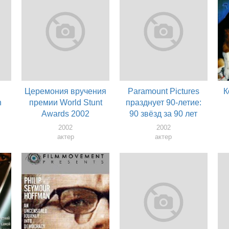
Церемония вручения
Paramount Pictures
К
h
премии World Stunt
празднует 90-летие:
Awards 2002
90 звёзд за 90 лет
2002
2002
актер
актер