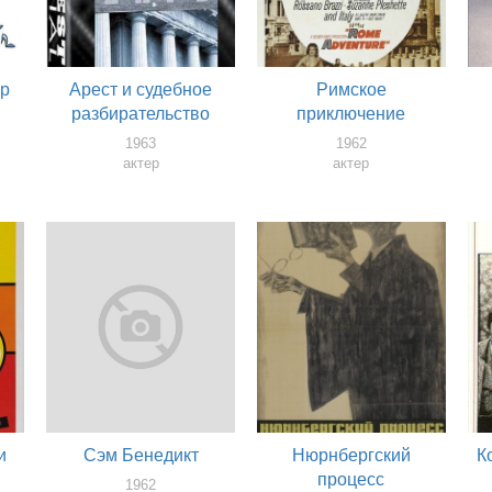
ор
Арест и судебное
Римское
разбирательство
приключение
1963
1962
актер
актер
и
Сэм Бенедикт
Нюрнбергский
К
процесс
1962