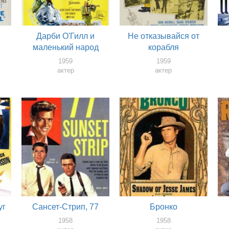
Дарби О'Гилл и
Не отказывайся от
маленький народ
корабля
1959
1959
актер
актер
уг
Сансет-Стрип, 77
Бронко
1958
1958