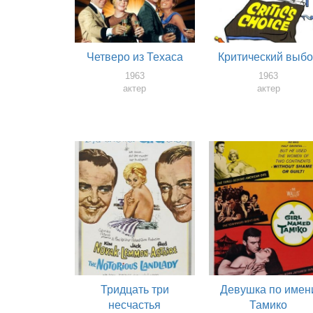
Четверо из Техаса
Критический выб
1963
1963
актер
актер
Тридцать три
Девушка по имен
несчастья
Тамико