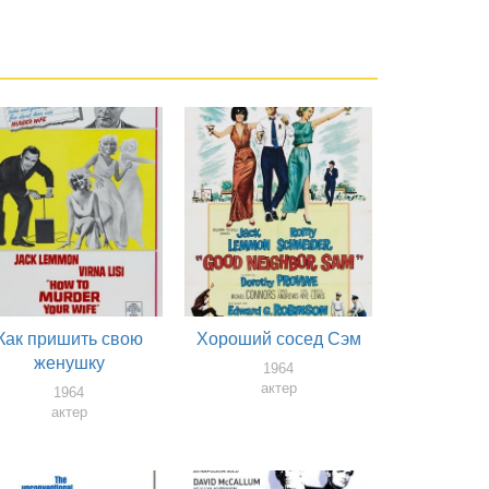
Как пришить свою
Хороший сосед Сэм
женушку
1964
актер
1964
актер