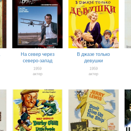
а
На север через
В джазе только
северо-запад
девушки
1959
1959
актер
актер