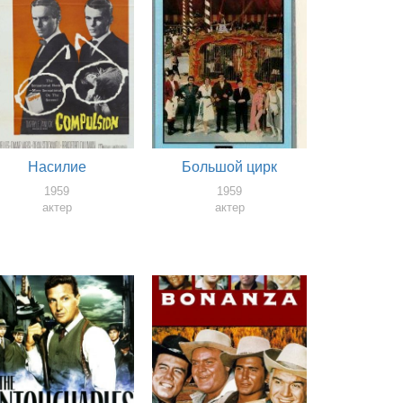
Насилие
Большой цирк
1959
1959
актер
актер