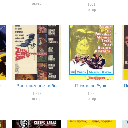
актер
1961
актер
ж
Заполненное небо
Пожнешь бурю
П
1960
1960
актер
актер