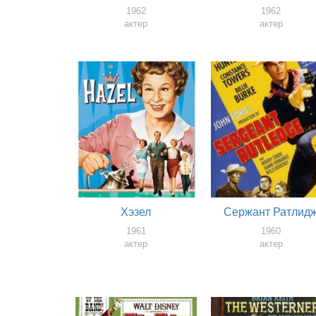
1962
1962
актер
актер
Хэзел
Сержант Ратлид
1961
1960
актер
актер