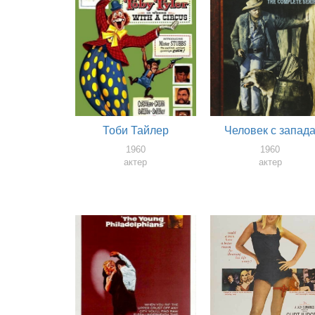
Тоби Тайлер
Человек с запад
1960
1960
актер
актер