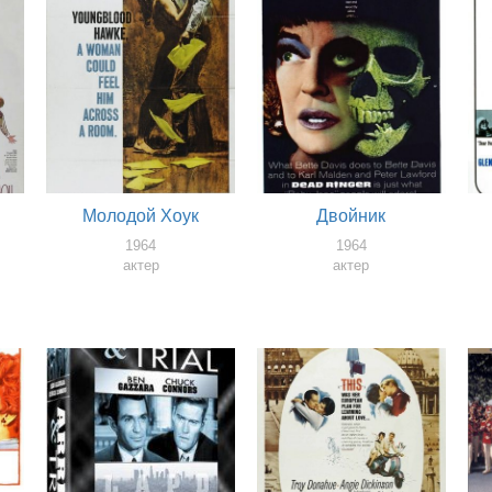
Молодой Хоук
Двойник
1964
1964
актер
актер