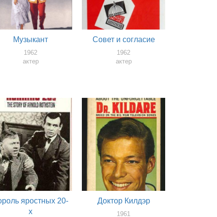
Музыкант
Совет и согласие
1962
1962
актер
актер
ороль яростных 20-
Доктор Килдэр
х
1961