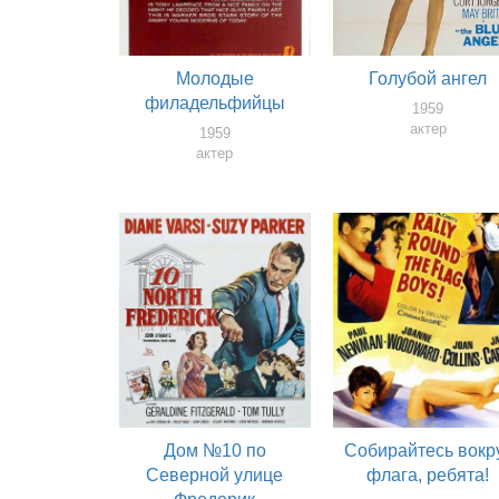
Молодые
Голубой ангел
филадельфийцы
1959
актер
1959
актер
Дом №10 по
Собирайтесь вокр
Северной улице
флага, ребята!