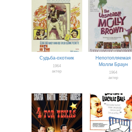
Судьба-охотник
Непотопляемая
Молли Браун
1964
актер
1964
актер