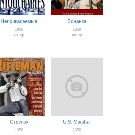
Неприкасаемые
Бонанза
1959
1959
актер
актер
Стрелок
U.S. Marshal
1958
1958