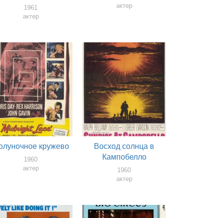
актер
1961
актер
олуночное кружево
Восход солнца в
Кампобелло
1960
актер
1960
актер