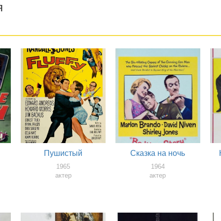
я
Пушистый
Сказка на ночь
1965
1964
актер
актер