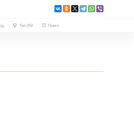
од
Топ-250
Поиск