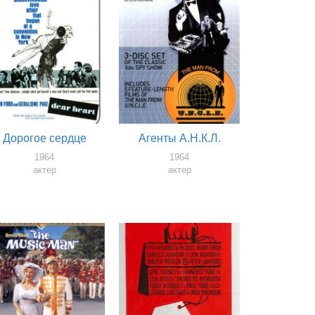
Дорогое сердце
Агенты А.Н.К.Л.
1964
1964
актер
актер