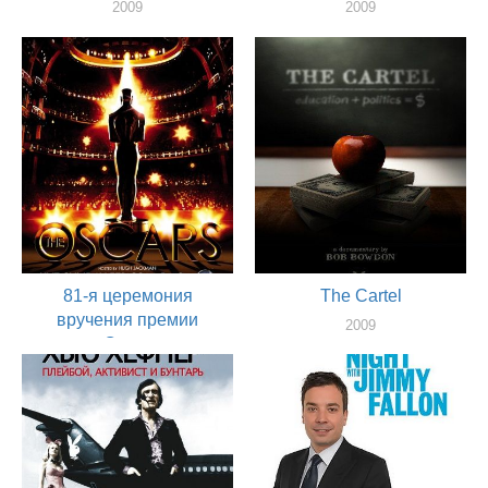
2009
2009
актер
актер
81-я церемония
The Cartel
вручения премии
2009
«Оскар»
актер
2009
актер