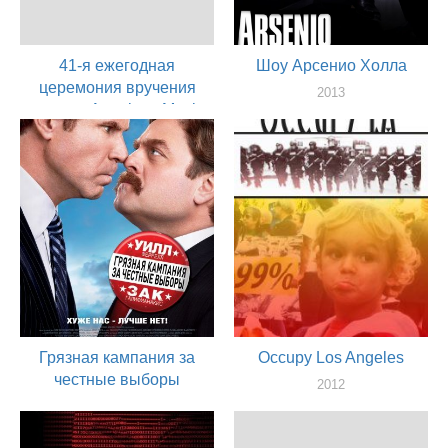
41-я ежегодная
Шоу Арсенио Холла
церемония вручения
2013
премии American Music
актер
Awards
2013
актер
Грязная кампания за
Occupy Los Angeles
честные выборы
2012
актер
2012
актер