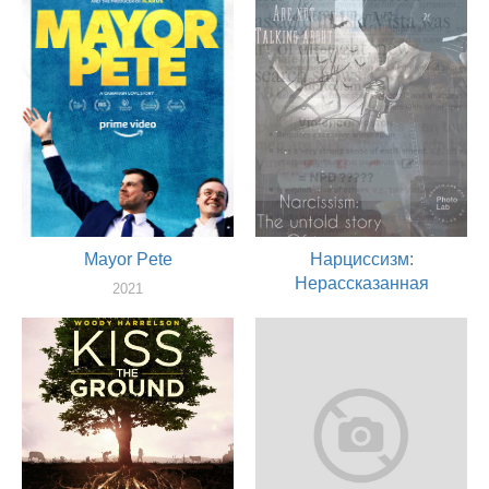
Mayor Pete
Нарциссизм:
Нерассказанная
2021
история террора
актер
2020
актер