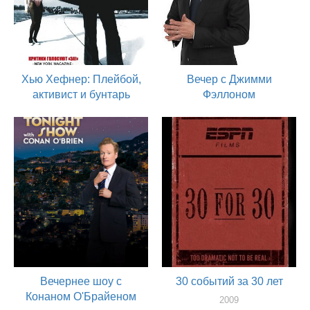
Хью Хефнер: Плейбой,
Вечер с Джимми
активист и бунтарь
Фэллоном
2009
2009
актер
актер
Вечернее шоу с
30 событий за 30 лет
Конаном О'Брайеном
2009