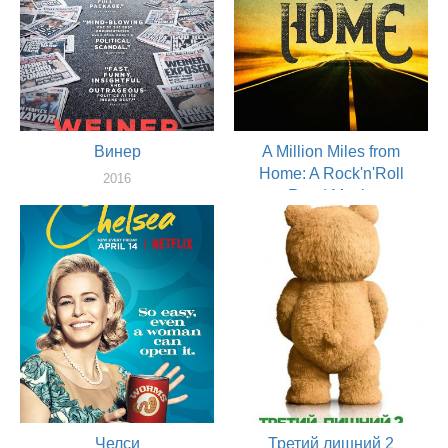
Винер
A Million Miles from
Home: A Rock'n'Roll
2016
Road Movie
актер
2016
актер
Челси
Третий лишний 2