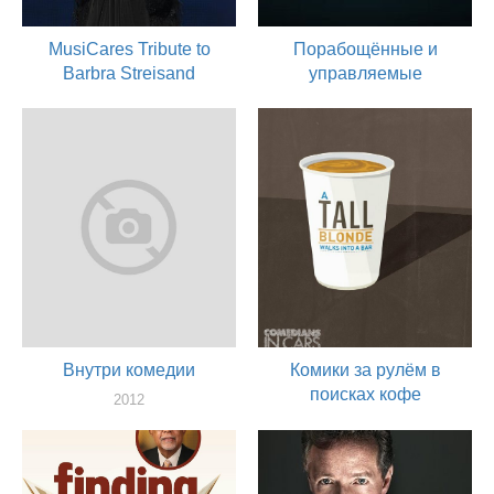
MusiCares Tribute to
Порабощённые и
Barbra Streisand
управляемые
2012
2012
актер
актер
Внутри комедии
Комики за рулём в
поисках кофе
2012
актер
2012
актер