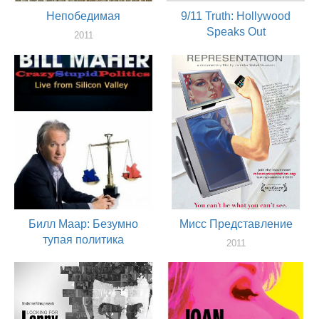
Непобедимая
9/11 Truth: Hollywood
Speaks Out
2011
актер
2011
актер
Билл Маар: Безумно
Мисс Представление
тупая политика
2011
актер
2011
сценарист, актер, продюссер