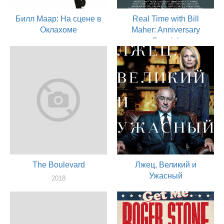
Билл Маар: На сцене в
Real Time with Bill
Оклахоме
Maher: Anniversary
Special
2018
актер, сценарист, продюссер
2018
продюссер
The Boulevard
Лжец, Великий и
Ужасный
2018
актер
2017
актер