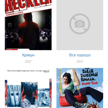
Крикун
Все хорошо
2007
2007
актер
актер