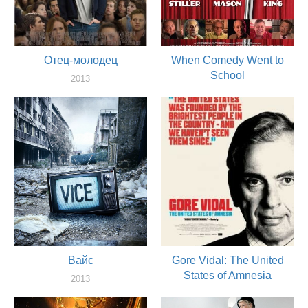
Отец-молодец
When Comedy Went to
School
2013
актер
2013
актер
Вайс
Gore Vidal: The United
States of Amnesia
2013
продюссер
2013
актер