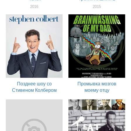
2016
2015
актер
актер
Позднее шоу со
Промывка мозгов
Стивеном Колбером
моему отцу
2015
2015
актер
актер