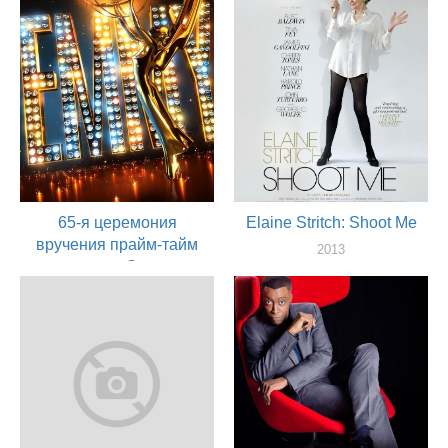
65-я церемония
Elaine Stritch: Shoot Me
вручения прайм-тайм
2013
премии «Эмми»
актер
2013
актер