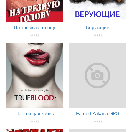
На трезвую голову
Верующие
2008
2008
актер
сценарист, продюссер, актер
Настоящая кровь
Fareed Zakaria GPS
2008
2008
актер
актер