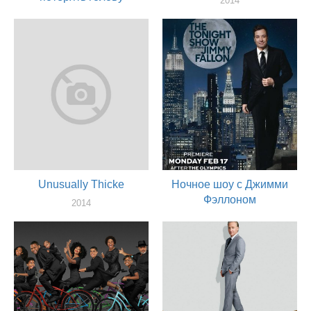
2014
актер
2014
актер
Unusually Thicke
Ночное шоу с Джимми
Фэллоном
2014
актер
2014
актер