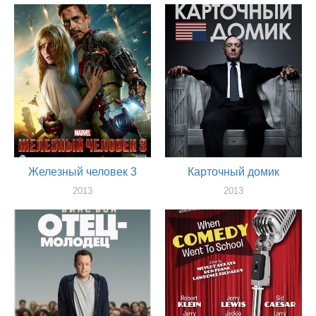
2013
актер
Железный человек 3
Карточный домик
2013
2013
актер
актер