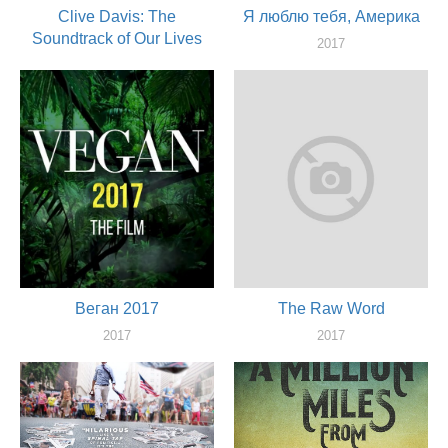
Clive Davis: The
Я люблю тебя, Америка
Soundtrack of Our Lives
2017
актер
2017
актер
Веган 2017
The Raw Word
2017
2017
актер
актер