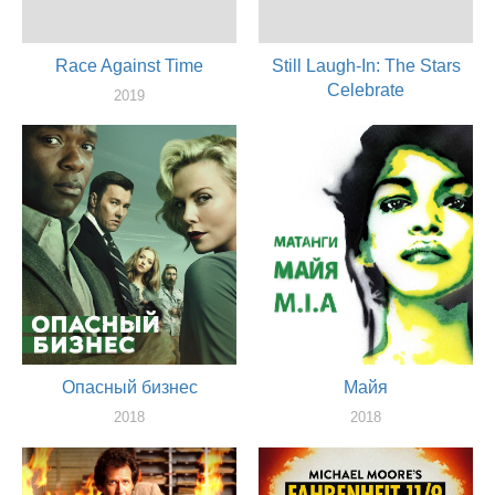
Race Against Time
Still Laugh-In: The Stars
Celebrate
2019
актер
2019
актер
Опасный бизнес
Майя
2018
2018
актер
актер