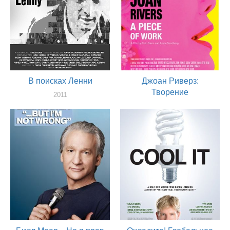
В поисках Ленни
Джоан Риверз:
Творение
2011
актер
2010
актер