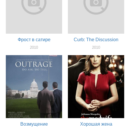
Фрост в сатире
Curb: The Discussion
2010
2010
актер
актер
Возмущение
Хорошая жена