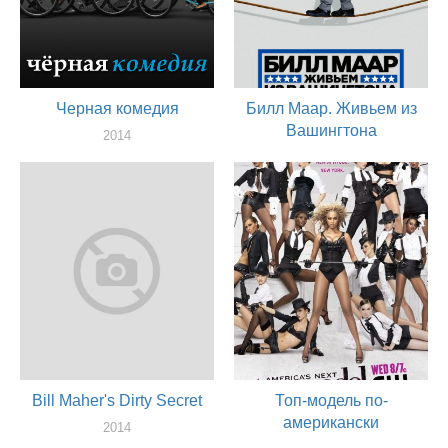
Черная комедия
Билл Маар. Живьем из
Вашингтона
2014
актер
2014
сценарист, актер, продюссер
Bill Maher's Dirty Secret
Топ-модель по-
американски
2014
актер