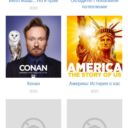
Билл Маар... Но я прав
Охладите! Глобальное
потепление
2010
актер, продюссер, сценарист
2010
актер
Конан
Америка: История о нас
2010
2010
актер
актер