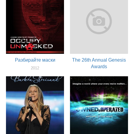
Разбирайте маски
The 26th Annual Genesis
Awards
2012
актер
2012
актер