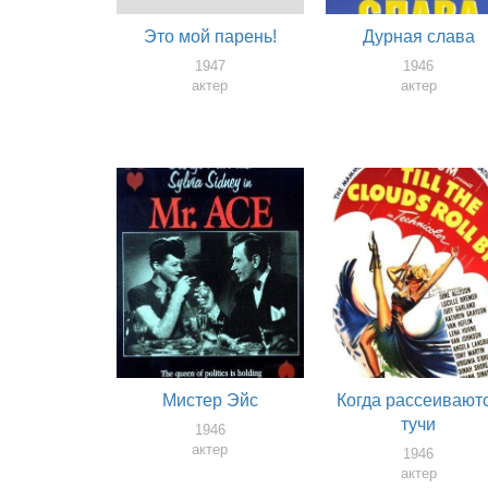
Это мой парень!
Дурная слава
1947
1946
актер
актер
Мистер Эйс
Когда рассеивают
тучи
1946
актер
1946
актер