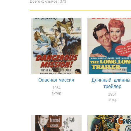
Всего фильмов: 373
Опасная миссия
Длинный, длинны
трейлер
1954
актер
1954
актер