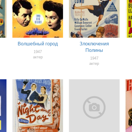
Волшебный город
Злоключения
Полины
1947
актер
1947
актер