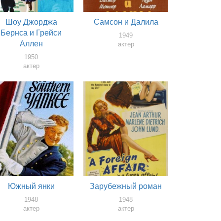
Шоу Джорджа
Самсон и Далила
Бернса и Грейси
1949
Аллен
актер
1950
актер
Южный янки
Зарубежный роман
1948
1948
актер
актер