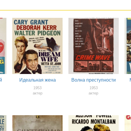
й
Идеальная жена
Волна преступности
1953
1953
актер
актер