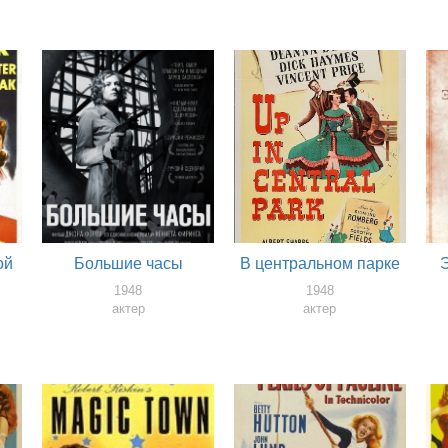
ой
Большие часы
В центральном парке
1948
1948
актер
актер