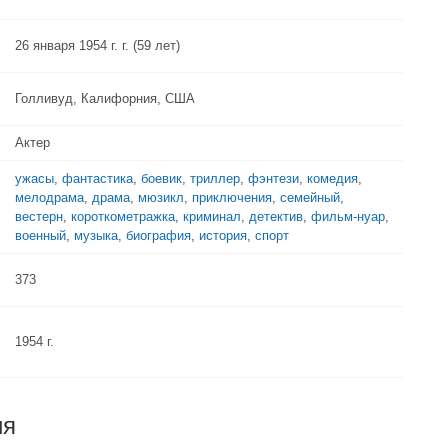
26 января 1954 г. г. (59 лет)
Голливуд, Калифорния, США
Актер
ужасы
,
фантастика
,
боевик
,
триллер
,
фэнтези
,
комедия
,
мелодрама
,
драма
,
мюзикл
,
приключения
,
семейный
,
вестерн
,
короткометражка
,
криминал
,
детектив
,
фильм-нуар
,
военный
,
музыка
,
биография
,
история
,
спорт
373
1954 г.
ия