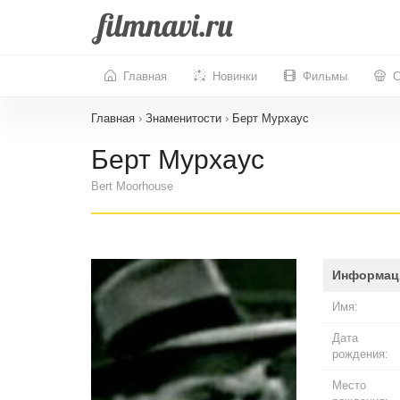
Главная
Новинки
Фильмы
С
Главная
›
Знаменитости
›
Берт Мурхаус
Берт Мурхаус
Bert Moorhouse
Информац
Имя:
Дата
рождения:
Место