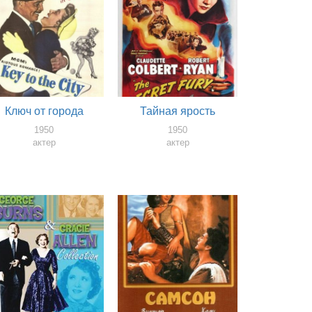
Ключ от города
Тайная ярость
1950
1950
актер
актер