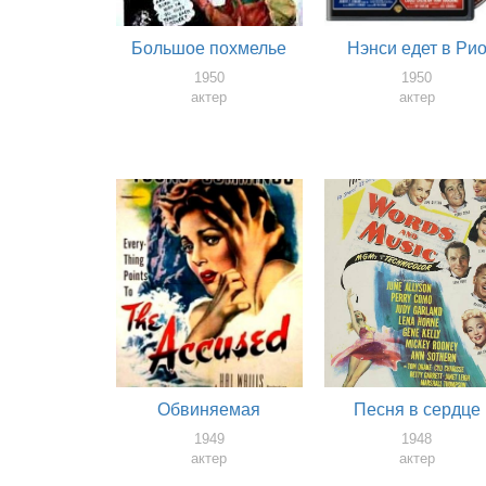
Большое похмелье
Нэнси едет в Ри
1950
1950
актер
актер
Обвиняемая
Песня в сердце
1949
1948
актер
актер