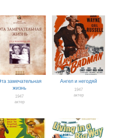
Эта замечательная
Ангел и негодяй
жизнь
1947
актер
1947
актер