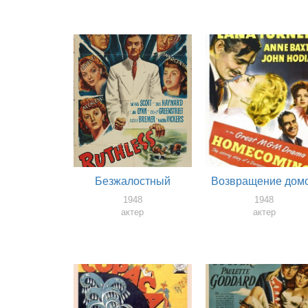
Безжалостный
Возвращение дом
1948
1948
актер
актер