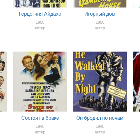
о
Герцогиня Айдахо
Игорный дом
1950
1950
актер
актер
Состоят в браке
Он бродил по ночам
1948
1948
актер
актер