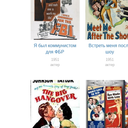
Я был коммунистом
Встреть меня пос
для ФБР
шоу
1951
1951
актер
актер