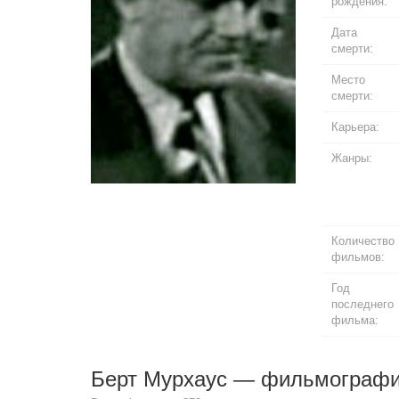
рождения:
Дата
смерти:
Место
смерти:
Карьера:
Жанры:
Количество
фильмов:
Год
последнего
фильма:
Берт Мурхаус — фильмограф