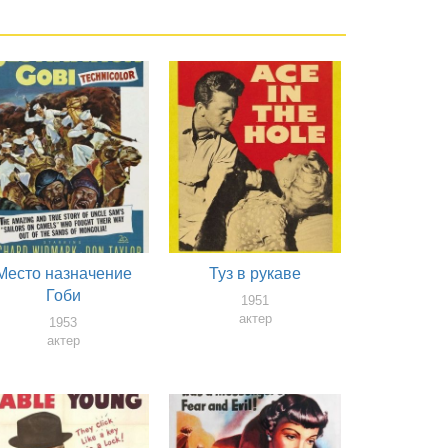
Место назначение
Туз в рукаве
Гоби
1951
актер
1953
актер