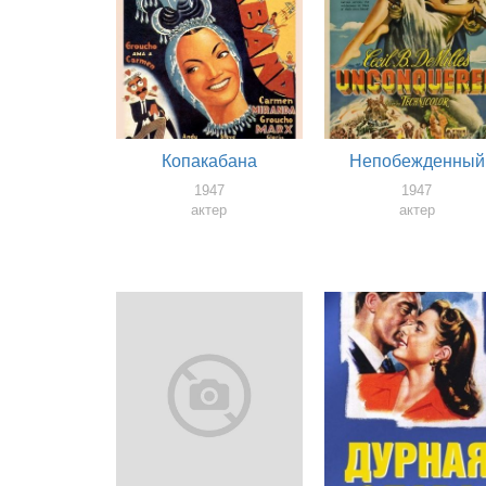
Копакабана
Непобежденный
1947
1947
актер
актер