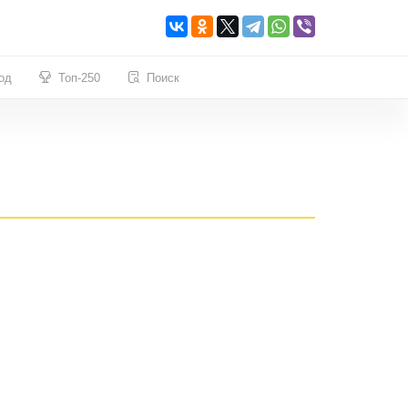
од
Топ-250
Поиск