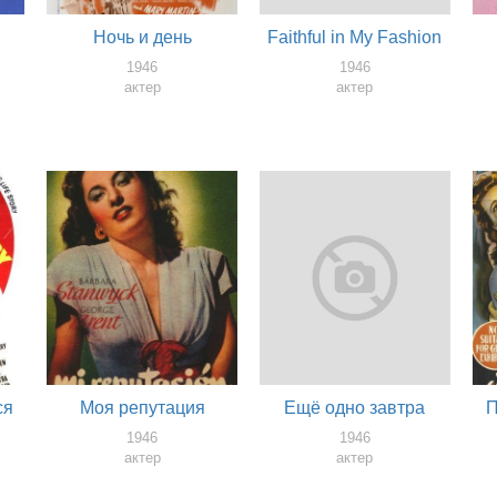
Ночь и день
Faithful in My Fashion
1946
1946
актер
актер
ся
Моя репутация
Ещё одно завтра
П
1946
1946
актер
актер