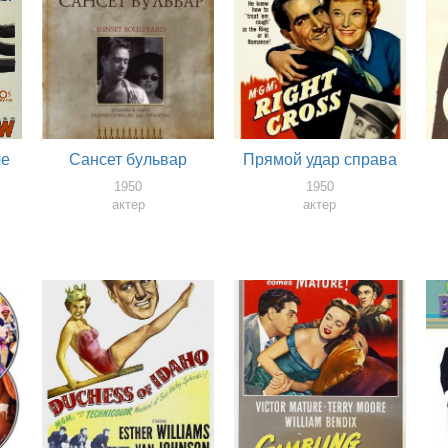
ле
Сансет бульвар
Прямой удар справа
1950
1950
актер
актер