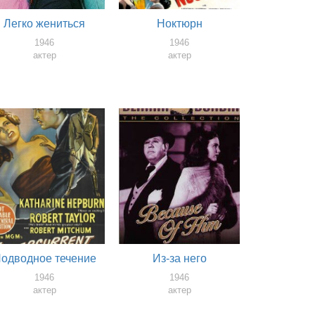
Легко жениться
Ноктюрн
1946
1946
актер
актер
одводное течение
Из-за него
1946
1946
актер
актер