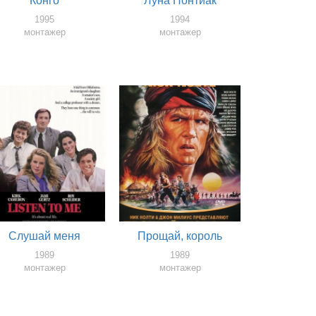
Конго
Луна Понтиак
1995
1994
монтажер
монтажер
Слушай меня
Прощай, король
1989
1989
монтажер
монтажер