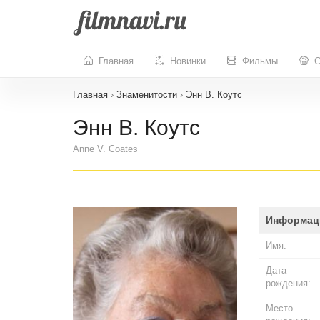
Главная
Новинки
Фильмы
С
Главная
›
Знаменитости
›
Энн В. Коутс
Энн В. Коутс
Anne V. Coates
Информац
Имя:
Дата
рождения:
Место