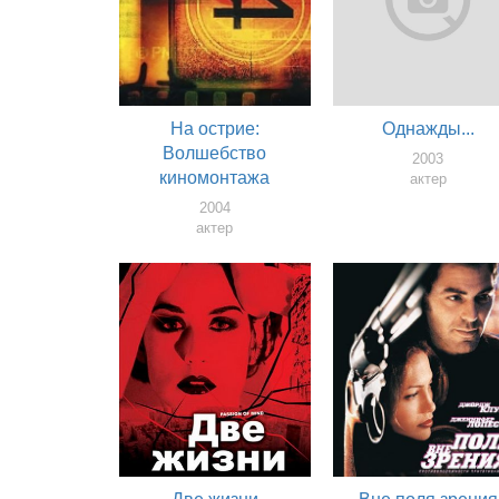
На острие:
Однажды...
Волшебство
2003
киномонтажа
актер
2004
актер