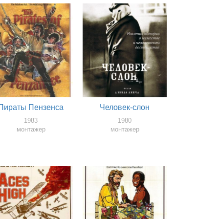
Пираты Пензенса
Человек-слон
1983
1980
монтажер
монтажер