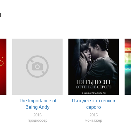
я
The Importance of
Пятьдесят оттенков
и
Being Andy
серого
2016
2015
продюссер
монтажер