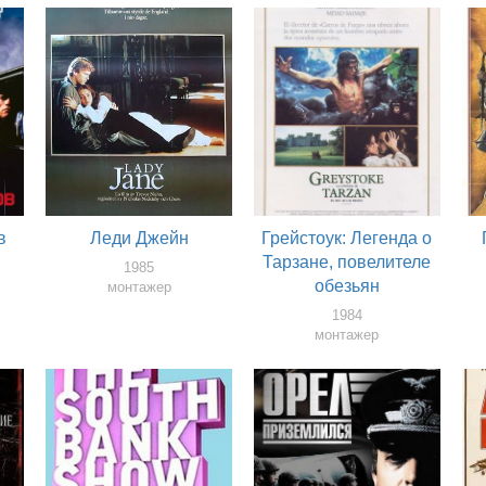
в
Леди Джейн
Грейстоук: Легенда о
Тарзане, повелителе
1985
обезьян
монтажер
1984
монтажер