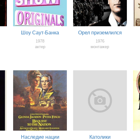
Шоу Саут-Банка
Орел приземлился
1978
1976
актер
монтажер
Наследие нации
Католики