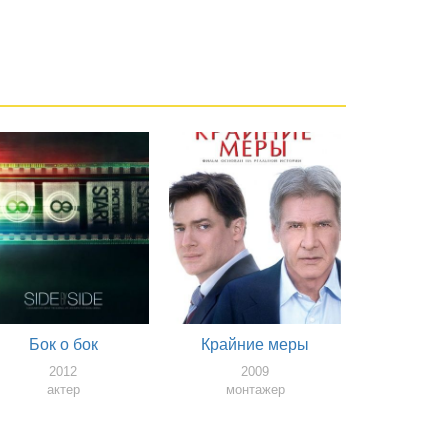
Бок о бок
Крайние меры
2012
2009
актер
монтажер