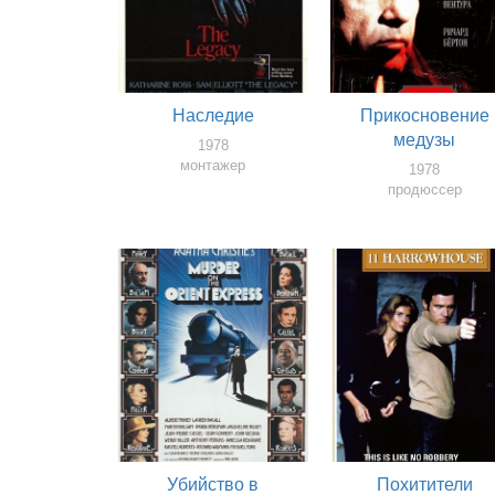
Наследие
Прикосновение
медузы
1978
монтажер
1978
продюссер
Убийство в
Похитители