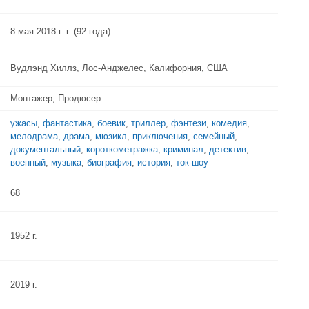
8 мая 2018 г. г. (92 года)
Вудлэнд Хиллз, Лос-Анджелес, Калифорния, США
Монтажер, Продюсер
ужасы
,
фантастика
,
боевик
,
триллер
,
фэнтези
,
комедия
,
мелодрама
,
драма
,
мюзикл
,
приключения
,
семейный
,
документальный
,
короткометражка
,
криминал
,
детектив
,
военный
,
музыка
,
биография
,
история
,
ток-шоу
68
1952 г.
2019 г.