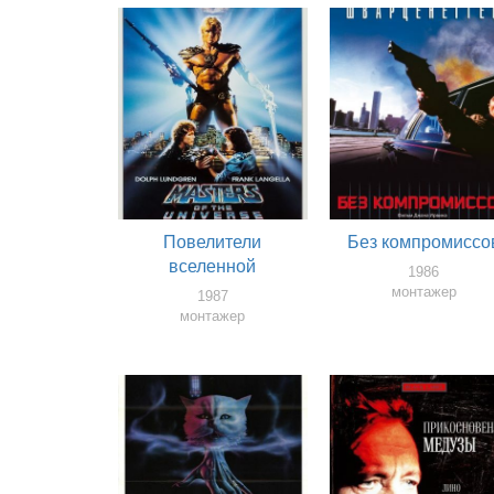
Повелители
Без компромиссо
вселенной
1986
монтажер
1987
монтажер