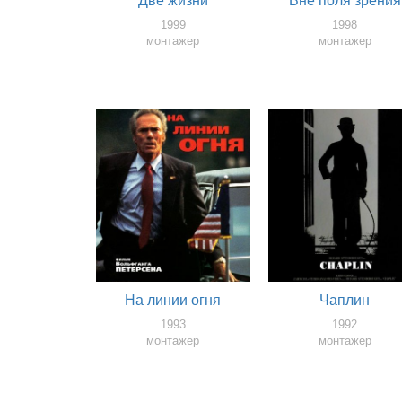
Две жизни
Вне поля зрения
1999
1998
монтажер
монтажер
На линии огня
Чаплин
1993
1992
монтажер
монтажер