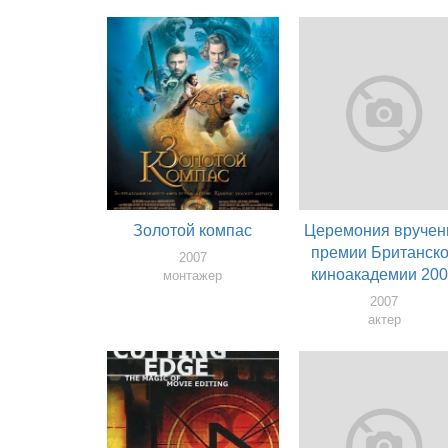
Золотой компас
Церемония вручен
премии Британск
2007
киноакадемии 20
монтажер
2007
актер