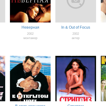
Неверная
In & Out of Focus
2002
2002
монтажер
актер