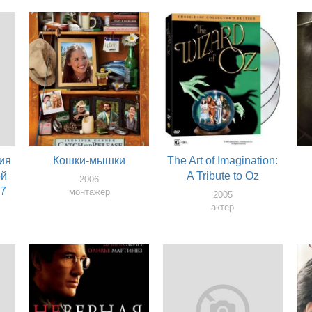
ия
Кошки-мышки
The Art of Imagination:
ой
A Tribute to Oz
2006
07
монтажер
2005
актер