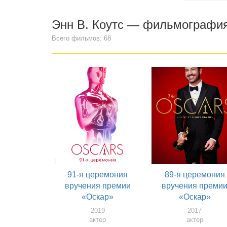
Энн В. Коутс — фильмографи
Всего фильмов: 68
91-я церемония
89-я церемония
вручения премии
вручения преми
«Оскар»
«Оскар»
2019
2017
актер
актер