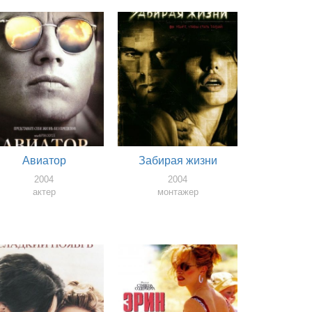
Авиатор
Забирая жизни
2004
2004
актер
монтажер