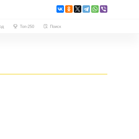
од
Топ-250
Поиск