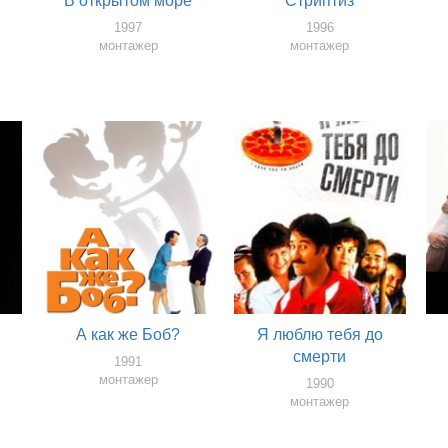
В открытом море
Стриптиз
1997
1996
монтажер
монтажер
А как же Боб?
Я люблю тебя до
смерти
1991
монтажер
1990
монтажер