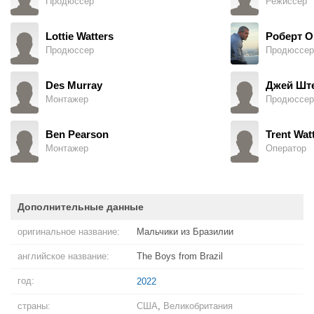
Продюссер
Режиссер
Lottie Watters
Роберт О
Продюссер
Продюссер
Des Murray
Джей Шт
Монтажер
Продюссер
Ben Pearson
Trent Wat
Монтажер
Оператор
Дополнительные данные
оригинальное название:
Мальчики из Бразилии
английское название:
The Boys from Brazil
год:
2022
страны:
США
,
Великобритания