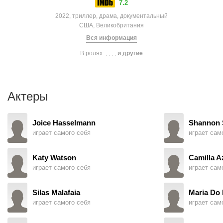
7.2
2022, триллер, драма, документальный
США, Великобритания
Вся информация
В ролях: , , , ,
и другие
Актеры
Joice Hasselmann
Shannon 
играет самого себя
играет сам
Katy Watson
Camilla 
играет самого себя
играет сам
Silas Malafaia
Maria Do 
играет самого себя
играет сам