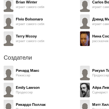
Brian Winter
Carlos Bo
играет самого себя
играет сам
Flvio Bolsonaro
Дэвид М
играет самого себя
играет сам
Terry Mccoy
Нина Сос
играет самого себя
рассказчик
Создатели
Ричард Макс
Рэкуэл Т
Режиссер
Продюссер
Emily Lawson
Айра Ле
Продюссер
Сценарист
Рикардо Поллак
Мэтт Хил