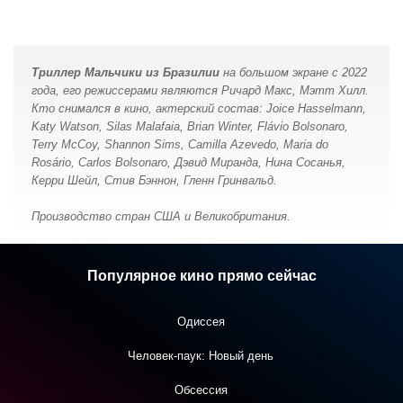
Триллер Мальчики из Бразилии
на большом экране с 2022
года, его режиссерами являются Ричард Макс, Мэтт Хилл.
Кто снимался в кино, актерский состав: Joice Hasselmann,
Katy Watson, Silas Malafaia, Brian Winter, Flávio Bolsonaro,
Terry McCoy, Shannon Sims, Camilla Azevedo, Maria do
Rosário, Carlos Bolsonaro, Дэвид Миранда, Нина Сосанья,
Керри Шейл, Стив Бэннон, Гленн Гринвальд.
Производство стран США и Великобритания.
Популярное кино прямо сейчас
Одиссея
Человек-паук: Новый день
Обсессия