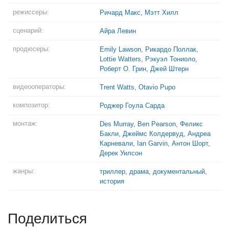
режиссеры:
Ричард Макс
,
Мэтт Хилл
сценарий:
Айра Левин
продюсеры:
Emily Lawson
,
Рикардо Поллак
,
Lottie Watters
,
Рэкуэл Тониоло
,
Роберт О. Грин
,
Джей Штерн
видеооператоры:
Trent Watts
,
Otavio Pupo
композитор:
Роджер Гоула Сарда
монтаж:
Des Murray
,
Ben Pearson
,
Феликс
Бакли
,
Джеймс Колдервуд
,
Андреа
Карневали
,
Ian Garvin
,
Антон Шорт
,
Дерек Уилсон
жанры:
триллер
,
драма
,
документальный
,
история
Поделиться