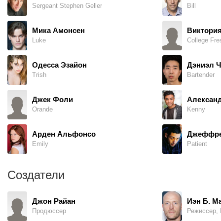
Sergeant Stephen Geller
Bill
Мика Амонсен
Виктория
Luke
College Fre
Одесса Эзайон
Дэниэл 
Trish
Bartender
Джек Фоли
Александ
Orande
Kenny
Арден Альфонсо
Джеффре
Emily
Patient
Создатели
Джон Райан
Иэн Б. М
Продюссер
Режиссер,