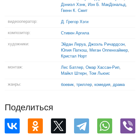
Дэниэл Хэнк
,
Иэн Б. МакДональд
,
Гвенн К. Смит
видеооператор:
Д. Грегор Хэги
композитор:
Стивен Аргила
художники:
Эйдан Леруа
,
Джоэль Ричардсон
,
Юлия Паткош
,
Меган Оппенхаймер
,
Кристал Норт
монтаж:
Лес Батлер
,
Омар Хассан-Рип
,
Майкл Штерн
,
Том Льюис
жанры:
боевик
,
триллер
,
комедия
,
драма
Поделиться