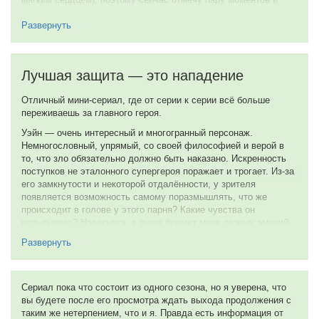
вроде Netflix и таким смелым кинематографическим
Хороший звук, саундрек.
экспериментам как «Дэдпул» рамки допустимого неприличия
Не понравились сцены насилия. Выглядело это дешево и
значительно расширились. Кстати о «Дэдпуле»: сценаристы
пошло. Для сериала который, по сути, построен на жестокости
первой части Рэтт Риз и Пол Верник представили в качестве
снимать некоторые сцены так отчаянно слабо считаю
продюсеров новый многосерийный проект «Уэйн» на
недопустимым, даже в угоду системе рейтингов, наверное,
набирающем популярность сервисе YouTube Originals.
самого ютуба. Весь бунтарский дух сериала разбивается о
По сюжету главный герой Уэйн получает от умирающего отца
пару-тройку сцен с неумело поставленными драками.
в подарок винтажный автомобиль, но только чтобы получить
Однако, я крайне рекомендую посмотреть сериал всем тем,
его необходимо сгонять в другой штат и забрать тачку у
Развернуть
кто бунтует в душе, кто потерян или одинок, кто верит в
человека, угнавшего ее много лет назад вместе с матерью
любовь и милосердие. Вы однозначно не пожалеете!
героя. Прихватив свою подружку Дэл, Уэйн отправляется на
дело.
2 февраля 2019
American Psycho givin kick ass at 13
Довольно тривиальный синопсис сериала умалчивает о
reasons why
главном: Уэйн абсолютно ненормальный беспредельщик —
аутсайдер и анархист с обостренным чувством
справедливости, держащий в страхе всю старшую школу а его
50 граней чёрного юмора. 42 причины посмеятся от душы.
оторва — подружка Дэл не уступает герою в обилии
11/13 друзей дикого сердцем.
имеющихся странностей. И, несмотря на то что подобные
Что такого в американском чёрном юморе? Думаю, он злой.
образы и стиль роуд-муви недвусмысленно намекают на
Можно долго спорить об истинно английском тонком юморе, но
схожесть с другим жёстким проектом «Конец е… го мира»,
Америка как максимально телевизионно-либеральная умеет
«Уэйну» удается найти собственный путь. Стилистически
ломать комедию на ровном месте. Казалось бы, как можно
похожий на кинокомикс «Скотт Пилигрим», сериал на
шутить про негров в 2k19, да ещё и так. Неприкрыто. Только
протяжении половины эпизодов напоминает классический
что высмеивать ЛГБТ, а потом давать пощёчину
аркадный beat`em-up в котором Уэйн достигает новых уровней