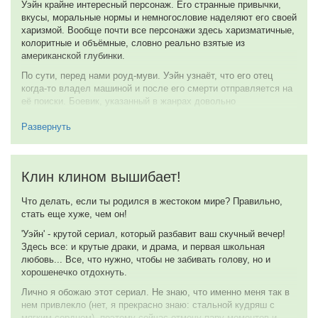
поведение Дэл, а с Уэйном несколько сложнее: за ударами
нравоучительно. Но эта история слишком ладно и с душой
Развернуть
молотком скрывается не только желание помочь и вернуть
Когда ты подросток, ты не делишь мир на пункты и подпункты,
собрана, чтобы придираться к этому. Смотрите во всех
отцовскую машину.
на ньюансы и предыистории. Справедливости, увы, сложно
лэптопах.
восторжествовать, если взвешивать все «за» и «против».
8 из 10
1 августа 2019
Спасибо Youtube
Уэйн именно такой. 16-летний, по-юнешески бескомпромисный,
10 февраля 2019
вюбленный, немного безумный, но по своему справедливый.
Прошло уже около двух недель с момента просмотра сериала
Без лишних слов он делает то, что считает правильным и
и я наконец готов вдохновить Вас на его посмотр.
честным.
Во-первых, я очень рад за платформу Youtube. Это
Дел именно такая. Девочка, которая пыталась стать хорошей и
феноменально видеть как он преображается. И вдвойне
понравится всем без исключения и встретившая парня,
приятно что премиум подписка стоит своих денег.
который готов для неё на всё.
Во-вторых, мне понравился сценарий. Он без каких-либо
Иногда встречаются сериалы, которые хочется стереть из
сложных твистов, но не провисает как в большинстве
памяти, чтобы пересмотреть их заново с теми же
сериалов кабельных каналов. В нем хорошо прописаны герои
ощущениями. Этот сериал для меня один из таких.
и за ними интересно наблюдать, многие из этих героев своими
7 февраля 2019
действиями заставляют нас задавать вопросы к самому себе
и окружающему миру. Жаль только, что концовку подогнали
Развернуть
под второй сезон, но будем верить что следующий сезон
будет только круче и ярче.
Третьим пунктом хотел бы отметить картинку. Много ли
Ирландца могила исправит
проектов на ютубе снимается на анаморфотную оптику или
хотя бы косят под нее? Уэйн радует своими овальными
Казалось бы ещё недавно рейтинг R был настоящим табу для
бокешками, да и опреаторы молодцы.
студий и кабельных каналов. Но, благодаря стрим-сервисам