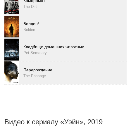
Компромат
The Dirt
Болден!
Bolden
Кладбище домашних животных
Pet Sematary
Перерождение
The Passage
Видео к сериалу «Уэйн», 2019