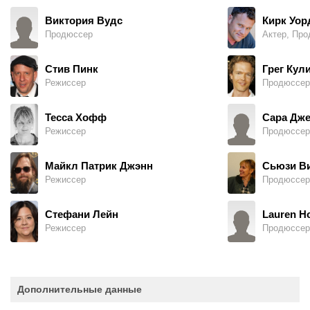
Виктория Вудс
Кирк Уор
Продюссер
Актер, Про
Стив Пинк
Грег Кул
Режиссер
Продюссер
Тесса Хофф
Сара Дже
Режиссер
Продюссер
Майкл Патрик Джэнн
Сьюзи В
Режиссер
Продюссер
Стефани Лейн
Lauren H
Режиссер
Продюссер
Дополнительные данные