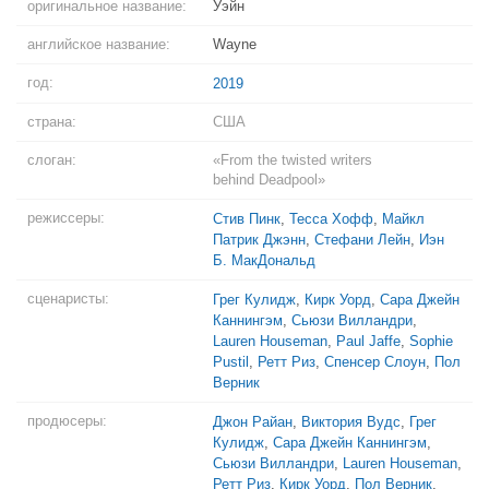
оригинальное название:
Уэйн
английское название:
Wayne
год:
2019
страна:
США
слоган:
«From the twisted writers
behind Deadpool»
режиссеры:
Стив Пинк
,
Тесса Хофф
,
Майкл
Патрик Джэнн
,
Стефани Лейн
,
Иэн
Б. МакДональд
сценаристы:
Грег Кулидж
,
Кирк Уорд
,
Сара Джейн
Каннингэм
,
Сьюзи Вилландри
,
Lauren Houseman
,
Paul Jaffe
,
Sophie
Pustil
,
Ретт Риз
,
Спенсер Слоун
,
Пол
Верник
продюсеры:
Джон Райан
,
Виктория Вудс
,
Грег
Кулидж
,
Сара Джейн Каннингэм
,
Сьюзи Вилландри
,
Lauren Houseman
,
Ретт Риз
,
Кирк Уорд
,
Пол Верник
,